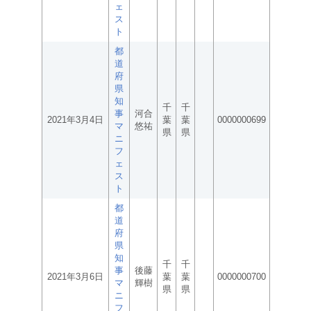
ェ
ス
ト
都
道
府
県
知
千
千
事
河合
2021年3月4日
葉
葉
0000000699
マ
悠祐
県
県
ニ
フ
ェ
ス
ト
都
道
府
県
知
千
千
事
後藤
2021年3月6日
葉
葉
0000000700
マ
輝樹
県
県
ニ
フ