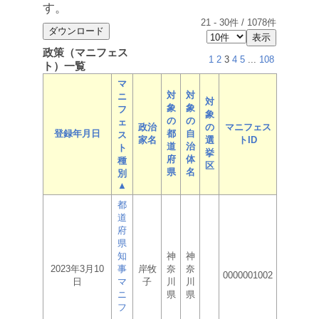
す。
21
-
30
件 /
1078
件
政策（マニフェス
1
2
3
4
5
...
108
ト）一覧
マ
対
対
ニ
対
象
象
フ
象
の
の
ェ
政治
の
マニフェス
登録年月日
都
自
ス
家名
選
トID
道
治
ト
挙
府
体
種
区
県
名
別
▲
都
道
府
県
知
神
神
2023年3月10
事
岸牧
奈
奈
0000001002
日
マ
子
川
川
ニ
県
県
フ