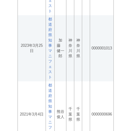
ェ
ス
ト
都
道
府
県
知
加
神
神
2023年3月25
事
藤
奈
奈
0000001013
日
マ
健一
川
川
ニ
郎
県
県
フ
ェ
ス
ト
都
道
府
県
知
千
千
事
熊谷
2021年3月4日
葉
葉
0000000696
マ
俊人
県
県
ニ
フ