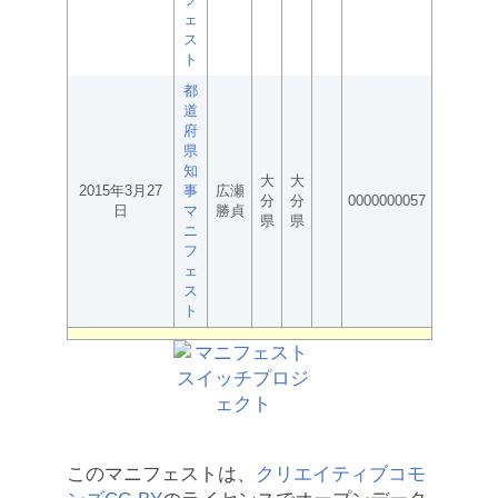
ェ
ス
ト
都
道
府
県
知
大
大
2015年3月27
事
広瀬
分
分
0000000057
日
マ
勝貞
県
県
ニ
フ
ェ
ス
ト
このマニフェストは、
クリエイティブコモ