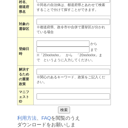
村名、
※同名の自治体は、都道府県とあわせて検索
都道府
することで分けて探すことができます。
県名
対象の
※都道府県、政令市や合併で選挙区が分かれ
選挙区
ている場合
から
登録日
まで
時
※「20xx/xx/xx」 から 「20xx/xx/xx」ま
で というように入力してください。
解決す
るため
※関心のあるキーワード、政策をご記入くだ
の重要
さい。
政策
マニフ
ェスト
ID
利用方法
、
FAQ
を閲覧のうえ
ダウンロードをお願いしま