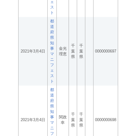
ェ
ス
ト
都
道
府
県
知
千
千
事
金光
2021年3月4日
葉
葉
0000000697
マ
理恵
県
県
ニ
フ
ェ
ス
ト
都
道
府
県
知
千
千
事
関政
2021年3月4日
葉
葉
0000000698
マ
幸
県
県
ニ
フ