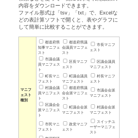
内容をダウンロードできます。
ファイル形式は「tsv」「txt」で、Excelな
どの表計算ソフトで開くと、表やグラフに
して簡単に比較することができます。
都道府県
都道府県議
市長マニフ
知事マニフェ
会議員マニフェ
ェスト
スト
スト
市議会議
区長マニフ
区議会議員
員マニフェス
ェスト
マニフェスト
ト
町長マニ
町議会議員
村長マニフ
フェスト
マニフェスト
ェスト
村議会議
都道府県議
マニフ
市議会会派
員マニフェス
会会派マニフェ
ェスト
マニフェスト
ト
スト
種別
区議会会
町議会会派
村議会会派
派マニフェス
マニフェスト
マニフェスト
ト
スイッチユ
市民マニ
政党マニフ
ーザーマニフェ
フェスト
ェスト
スト