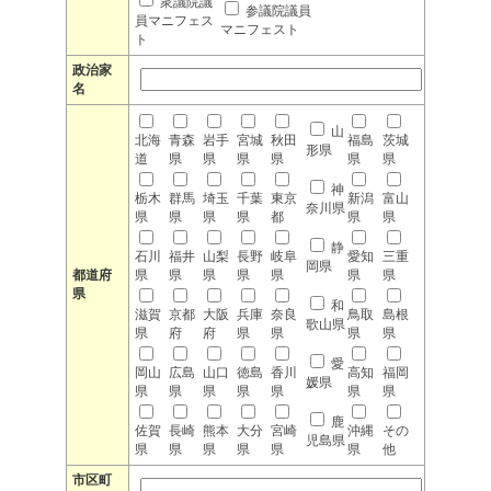
衆議院議
参議院議員
員マニフェス
マニフェスト
ト
政治家
名
山
北海
青森
岩手
宮城
秋田
福島
茨城
形県
道
県
県
県
県
県
県
神
栃木
群馬
埼玉
千葉
東京
新潟
富山
奈川県
県
県
県
県
都
県
県
静
石川
福井
山梨
長野
岐阜
愛知
三重
岡県
都道府
県
県
県
県
県
県
県
県
和
滋賀
京都
大阪
兵庫
奈良
鳥取
島根
歌山県
県
府
府
県
県
県
県
愛
岡山
広島
山口
徳島
香川
高知
福岡
媛県
県
県
県
県
県
県
県
鹿
佐賀
長崎
熊本
大分
宮崎
沖縄
その
児島県
県
県
県
県
県
県
他
市区町