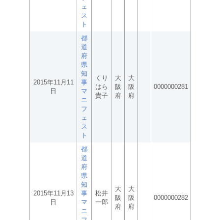
ェ
ス
ト
都
道
府
県
知
くり
大
大
2015年11月11
事
はら
阪
阪
0000000281
日
マ
貴子
府
府
ニ
フ
ェ
ス
ト
都
道
府
県
知
大
大
2015年11月13
事
松井
阪
阪
0000000282
日
マ
一郎
府
府
ニ
フ