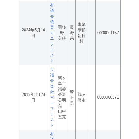
村
議
会
議
東筑
員
羽多
長
2024年5月14
摩郡
マ
野
野
0000001157
日
朝日
ニ
美映
県
村
フ
ェ
ス
ト
市
議
鶴ヶ
会
島市
会
議会
派
埼
2019年3月28
会派
鶴ヶ
マ
玉
0000000571
日
公明
島市
ニ
県
党
フ
山中
ェ
基充
ス
ト
村