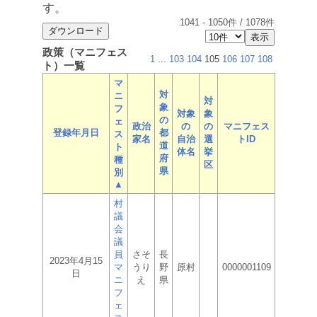
す。
1041
-
1050
件 /
1078
件
政策（マニフェス
1
...
103
104
105
106
107
108
ト）一覧
マ
対
ニ
対
象
フ
対象
象
の
ェ
政治
の
の
マニフェス
登録年月日
都
ス
家名
自治
選
トID
道
ト
体名
挙
府
種
区
県
別
▲
村
議
会
議
員
さそ
長
2023年4月15
マ
うり
野
原村
0000001109
日
ニ
え
県
フ
ェ