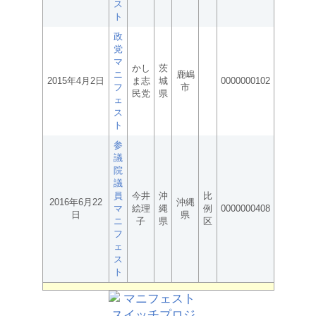
ス
ト
政
党
マ
かし
茨
ニ
鹿嶋
2015年4月2日
ま志
城
0000000102
フ
市
民党
県
ェ
ス
ト
参
議
院
議
員
今井
沖
比
2016年6月22
沖縄
マ
絵理
縄
例
0000000408
日
県
ニ
子
県
区
フ
ェ
ス
ト