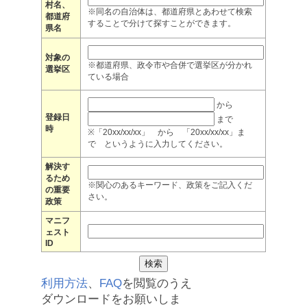
村名、
※同名の自治体は、都道府県とあわせて検索
都道府
することで分けて探すことができます。
県名
対象の
※都道府県、政令市や合併で選挙区が分かれ
選挙区
ている場合
から
登録日
まで
時
※「20xx/xx/xx」 から 「20xx/xx/xx」ま
で というように入力してください。
解決す
るため
※関心のあるキーワード、政策をご記入くだ
の重要
さい。
政策
マニフ
ェスト
ID
利用方法
、
FAQ
を閲覧のうえ
ダウンロードをお願いしま