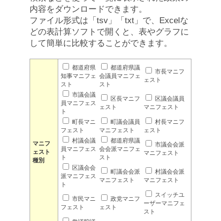
内容をダウンロードできます。
ファイル形式は「tsv」「txt」で、Excelな
どの表計算ソフトで開くと、表やグラフに
して簡単に比較することができます。
都道府県
都道府県議
市長マニフ
知事マニフェ
会議員マニフェ
ェスト
スト
スト
市議会議
区長マニフ
区議会議員
員マニフェス
ェスト
マニフェスト
ト
町長マニ
町議会議員
村長マニフ
フェスト
マニフェスト
ェスト
村議会議
都道府県議
マニフ
市議会会派
員マニフェス
会会派マニフェ
ェスト
マニフェスト
ト
スト
種別
区議会会
町議会会派
村議会会派
派マニフェス
マニフェスト
マニフェスト
ト
スイッチユ
市民マニ
政党マニフ
ーザーマニフェ
フェスト
ェスト
スト