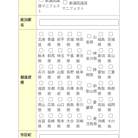
衆議院議
参議院議員
員マニフェス
マニフェスト
ト
政治家
名
山
北海
青森
岩手
宮城
秋田
福島
茨城
形県
道
県
県
県
県
県
県
神
栃木
群馬
埼玉
千葉
東京
新潟
富山
奈川県
県
県
県
県
都
県
県
静
石川
福井
山梨
長野
岐阜
愛知
三重
岡県
都道府
県
県
県
県
県
県
県
県
和
滋賀
京都
大阪
兵庫
奈良
鳥取
島根
歌山県
県
府
府
県
県
県
県
愛
岡山
広島
山口
徳島
香川
高知
福岡
媛県
県
県
県
県
県
県
県
鹿
佐賀
長崎
熊本
大分
宮崎
沖縄
その
児島県
県
県
県
県
県
県
他
市区町