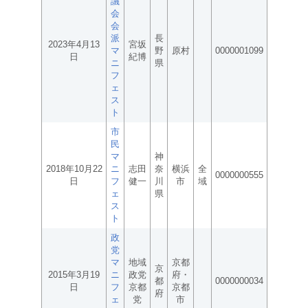
議
会
会
派
長
2023年4月13
宮坂
マ
野
原村
0000001099
日
紀博
ニ
県
フ
ェ
ス
ト
市
民
マ
神
2018年10月22
ニ
志田
奈
横浜
全
0000000555
日
フ
健一
川
市
域
ェ
県
ス
ト
政
党
マ
地域
京都
京
2015年3月19
ニ
政党
府・
都
0000000034
日
フ
京都
京都
府
ェ
党
市