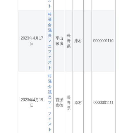
ス
ト
村
議
会
議
員
長
2023年4月17
平出
マ
野
原村
0000001110
日
敏廣
ニ
県
フ
ェ
ス
ト
村
議
会
議
員
長
2023年4月19
百瀬
マ
野
原村
0000001111
日
嘉徳
ニ
県
フ
ェ
ス
ト