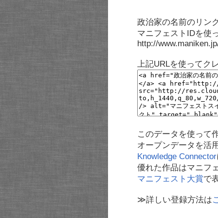
政治家の名前のリンク
マニフェストIDを使
http://www.maniken.j
上記URLを使ってク
このデータを使って
オープンデータを活
Knowledge Connector
優れた作品はマニフ
マニフェスト大賞
で
≫詳しい登録方法は