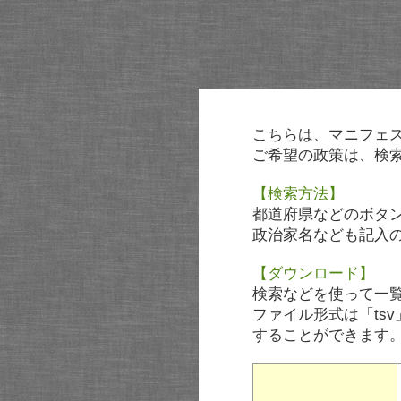
こちらは、マニフェ
ご希望の政策は、検
【検索方法】
都道府県などのボタ
政治家名なども記入
【ダウンロード】
検索などを使って一
ファイル形式は「tsv
することができます