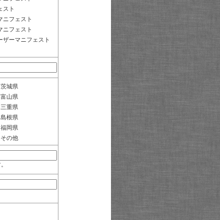
ェスト
マニフェスト
マニフェスト
ーザーマニフェスト
茨城県
富山県
三重県
島根県
福岡県
その他
す。