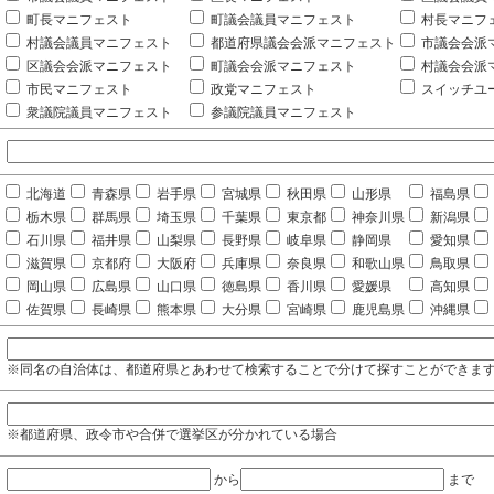
町長マニフェスト
町議会議員マニフェスト
村長マニフ
村議会議員マニフェスト
都道府県議会会派マニフェスト
市議会会派
区議会会派マニフェスト
町議会会派マニフェスト
村議会会派
市民マニフェスト
政党マニフェスト
スイッチユ
衆議院議員マニフェスト
参議院議員マニフェスト
北海道
青森県
岩手県
宮城県
秋田県
山形県
福島県
栃木県
群馬県
埼玉県
千葉県
東京都
神奈川県
新潟県
石川県
福井県
山梨県
長野県
岐阜県
静岡県
愛知県
滋賀県
京都府
大阪府
兵庫県
奈良県
和歌山県
鳥取県
岡山県
広島県
山口県
徳島県
香川県
愛媛県
高知県
佐賀県
長崎県
熊本県
大分県
宮崎県
鹿児島県
沖縄県
※同名の自治体は、都道府県とあわせて検索することで分けて探すことができま
※都道府県、政令市や合併で選挙区が分かれている場合
から
まで