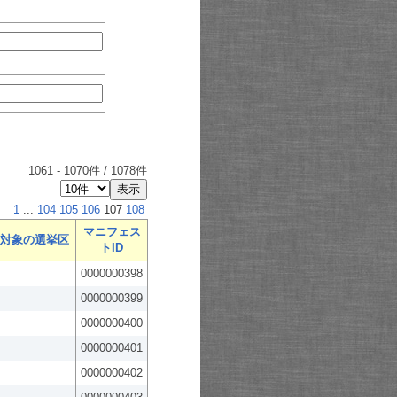
1061
-
1070
件 /
1078
件
1
...
104
105
106
107
108
マニフェス
対象の選挙区
トID
0000000398
0000000399
0000000400
0000000401
0000000402