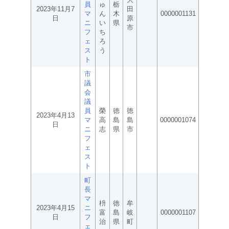
員
ゅ
栃
2023年11月7
田
マ
ん
木
0000001131
日
原
ニ
い
県
市
フ
ち
ェ
ろ
ス
う
ト
市
議
会
議
員
榮
徳
徳
2023年4月13
マ
高
島
島
0000001074
日
ニ
志
県
市
フ
ェ
ス
ト
町
長
マ
枡
徳
牟
2023年4月15
ニ
富
島
岐
0000001107
日
フ
治
県
町
ェ