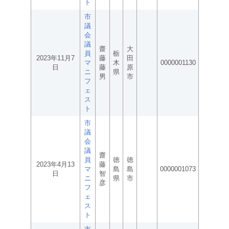
ト
市
議
会
議
齋
大
員
栃
2023年11月7
藤
田
マ
木
0000001130
日
藤
原
ニ
県
男
市
フ
ェ
ス
ト
市
議
会
議
齋
員
徳
徳
2023年4月13
藤
マ
島
島
0000001073
日
智
ニ
県
市
彦
フ
ェ
ス
ト