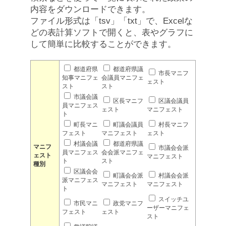
内容をダウンロードできます。
ファイル形式は「tsv」「txt」で、Excelな
どの表計算ソフトで開くと、表やグラフに
して簡単に比較することができます。
都道府県
都道府県議
市長マニフ
知事マニフェ
会議員マニフェ
ェスト
スト
スト
市議会議
区長マニフ
区議会議員
員マニフェス
ェスト
マニフェスト
ト
町長マニ
町議会議員
村長マニフ
フェスト
マニフェスト
ェスト
村議会議
都道府県議
マニフ
市議会会派
員マニフェス
会会派マニフェ
ェスト
マニフェスト
ト
スト
種別
区議会会
町議会会派
村議会会派
派マニフェス
マニフェスト
マニフェスト
ト
スイッチユ
市民マニ
政党マニフ
ーザーマニフェ
フェスト
ェスト
スト