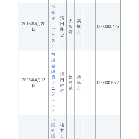
市
長
マ
濱
大
高
2015年4月20
ニ
田
阪
槻
0000000425
日
フ
剛
府
市
ェ
史
ス
ト
市
議
会
議
澤
員
徳
徳
2023年4月13
田
マ
島
島
0000001077
日
唯
ニ
県
市
行
フ
ェ
ス
ト
市
議
櫻
会
井
議
じ
大