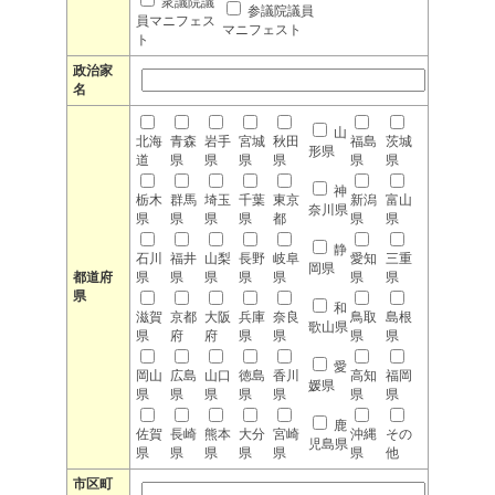
衆議院議
参議院議員
員マニフェス
マニフェスト
ト
政治家
名
山
北海
青森
岩手
宮城
秋田
福島
茨城
形県
道
県
県
県
県
県
県
神
栃木
群馬
埼玉
千葉
東京
新潟
富山
奈川県
県
県
県
県
都
県
県
静
石川
福井
山梨
長野
岐阜
愛知
三重
岡県
都道府
県
県
県
県
県
県
県
県
和
滋賀
京都
大阪
兵庫
奈良
鳥取
島根
歌山県
県
府
府
県
県
県
県
愛
岡山
広島
山口
徳島
香川
高知
福岡
媛県
県
県
県
県
県
県
県
鹿
佐賀
長崎
熊本
大分
宮崎
沖縄
その
児島県
県
県
県
県
県
県
他
市区町