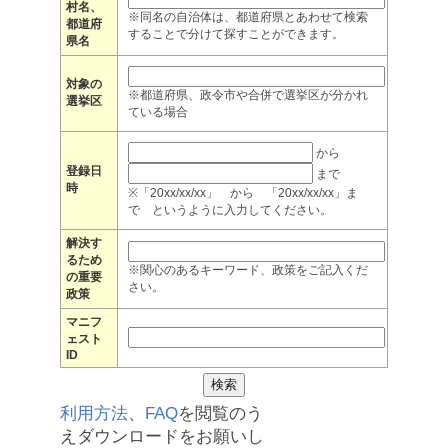
村名、
※同名の自治体は、都道府県とあわせて検索
都道府
することで分けて探すことができます。
県名
対象の
※都道府県、政令市や合併で選挙区が分かれ
選挙区
ている場合
から
登録日
まで
時
※「20xx/xx/xx」 から 「20xx/xx/xx」ま
で というように入力してください。
解決す
るため
※関心のあるキーワード、政策をご記入くだ
の重要
さい。
政策
マニフ
ェスト
ID
利用方法
、
FAQ
を閲覧のう
えダウンロードをお願いし