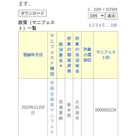
ます。
1
-
10
件 /
1078
件
政策（マニフェス
1
2
3
4
5
...
108
ト）一覧
マ
対
対
ニ
象
象
政
フ
の
の
対象
治
ェ
マニフェス
登録年月日
都
自
の選
家
ス
トID
道
治
挙区
名
ト
▼
府
体
種
県
名
別
市
議
会
議
髙
大
員
栃
2023年11月8
瀨
田
マ
木
0000001134
日
重
原
ニ
県
嗣
市
フ
ェ
ス