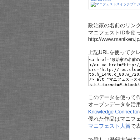
政治家の名前のリンク
マニフェストIDを使
http://www.maniken.j
上記URLを使ってク
このデータを使って
オープンデータを活
Knowledge Connector
優れた作品はマニフ
マニフェスト大賞
で
≫詳しい登録方法は