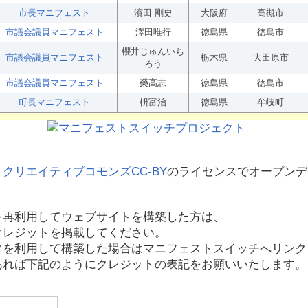
市長マニフェスト
濱田 剛史
大阪府
高槻市
市議会議員マニフェスト
澤田唯行
徳島県
徳島市
櫻井じゅんいち
市議会議員マニフェスト
栃木県
大田原市
ろう
市議会議員マニフェスト
榮高志
徳島県
徳島市
町長マニフェスト
枡富治
徳島県
牟岐町
、
クリエイティブコモンズCC-BY
のライセンスでオープンデ
を再利用してウェブサイトを構築した方は、
クレジットを掲載してください。
タを利用して構築した場合はマニフェストスイッチへリンク
あれば下記のようにクレジットの表記をお願いいたします。