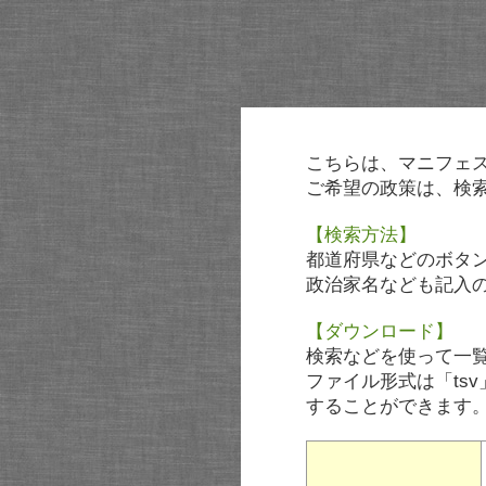
こちらは、マニフェ
ご希望の政策は、検
【検索方法】
都道府県などのボタ
政治家名なども記入
【ダウンロード】
検索などを使って一
ファイル形式は「tsv
することができます