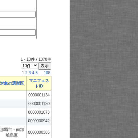
1
-
10
件 /
1078
件
1
2
3
4
5
...
108
マニフェス
対象の選挙区
トID
0000001134
0000001130
0000001073
0000000942
那覇市・南部
0000000385
離島区