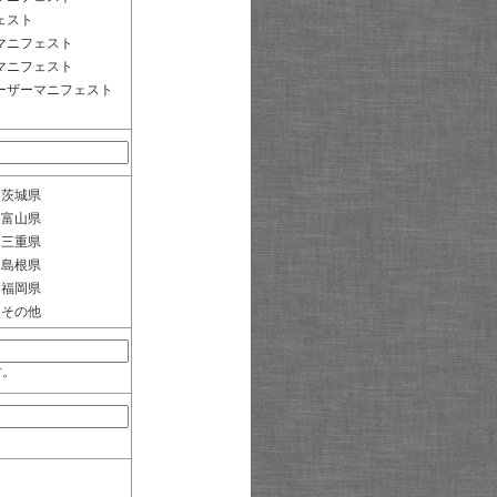
ェスト
マニフェスト
マニフェスト
ーザーマニフェスト
茨城県
富山県
三重県
島根県
福岡県
その他
す。