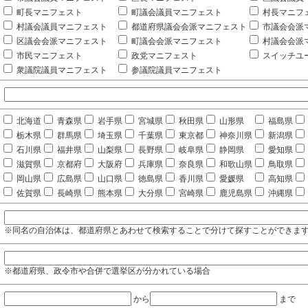
町長マニフェスト
町議会議員マニフェスト
村長マニフ
村議会議員マニフェスト
都道府県議会会派マニフェスト
市議会会派
区議会会派マニフェスト
町議会会派マニフェスト
村議会会派
市民マニフェスト
政党マニフェスト
スイッチユ
衆議院議員マニフェスト
参議院議員マニフェスト
北海道
青森県
岩手県
宮城県
秋田県
山形県
福島県
栃木県
群馬県
埼玉県
千葉県
東京都
神奈川県
新潟県
石川県
福井県
山梨県
長野県
岐阜県
静岡県
愛知県
滋賀県
京都府
大阪府
兵庫県
奈良県
和歌山県
鳥取県
岡山県
広島県
山口県
徳島県
香川県
愛媛県
高知県
佐賀県
長崎県
熊本県
大分県
宮崎県
鹿児島県
沖縄県
※同名の自治体は、都道府県とあわせて検索することで分けて探すことができま
※都道府県、政令市や合併で選挙区が分かれている場合
から
まで