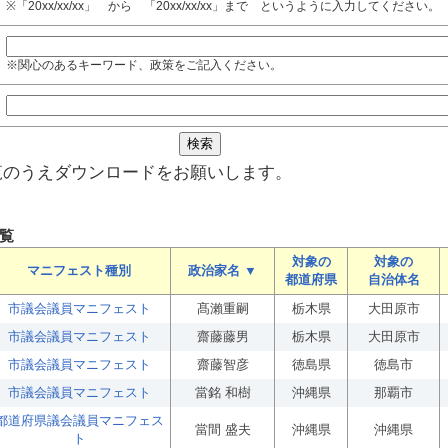
※「20xx/xx/xx」 から 「20xx/xx/xx」まで というように入力してください。
※関心のあるキーワード、政策をご記入ください。
覧のうえダウンロードをお願いします。
覧
対象の
対象の
マニフェスト種別
政治家名 ▼
都道府県
自治体名
市議会議員マニフェスト
髙瀨重嗣
栃木県
大田原市
市議会議員マニフェスト
齋藤藤男
栃木県
大田原市
市議会議員マニフェスト
齋藤智彦
徳島県
徳島市
市議会議員マニフェスト
當銘 和樹
沖縄県
那覇市
都道府県議会議員マニフェス
當間 盛夫
沖縄県
沖縄県
ト