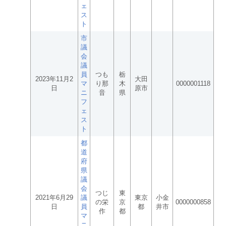
ェ
ス
ト
市
議
会
議
員
つも
栃
2023年11月2
大田
マ
り那
木
0000001118
日
原市
ニ
音
県
フ
ェ
ス
ト
都
道
府
県
議
会
つじ
東
2021年6月29
議
東京
小金
の栄
京
0000000858
日
員
都
井市
作
都
マ
ニ