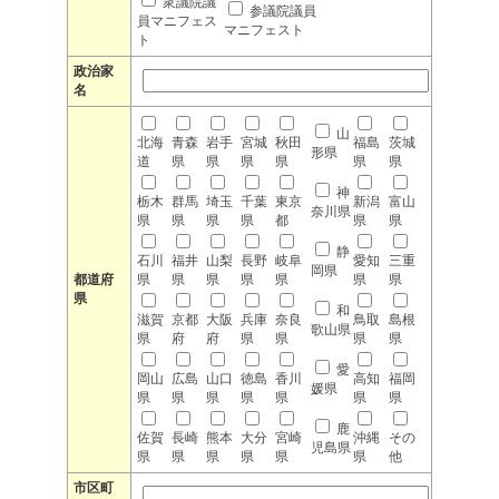
衆議院議
参議院議員
員マニフェス
マニフェスト
ト
政治家
名
山
北海
青森
岩手
宮城
秋田
福島
茨城
形県
道
県
県
県
県
県
県
神
栃木
群馬
埼玉
千葉
東京
新潟
富山
奈川県
県
県
県
県
都
県
県
静
石川
福井
山梨
長野
岐阜
愛知
三重
岡県
都道府
県
県
県
県
県
県
県
県
和
滋賀
京都
大阪
兵庫
奈良
鳥取
島根
歌山県
県
府
府
県
県
県
県
愛
岡山
広島
山口
徳島
香川
高知
福岡
媛県
県
県
県
県
県
県
県
鹿
佐賀
長崎
熊本
大分
宮崎
沖縄
その
児島県
県
県
県
県
県
県
他
市区町