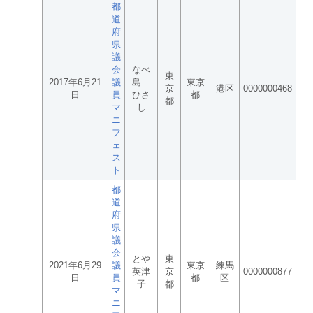
都
道
府
県
議
会
なべ
東
2017年6月21
議
島
東京
京
港区
0000000468
日
員
ひさ
都
都
マ
し
ニ
フ
ェ
ス
ト
都
道
府
県
議
会
とや
東
2021年6月29
議
東京
練馬
英津
京
0000000877
日
員
都
区
子
都
マ
ニ