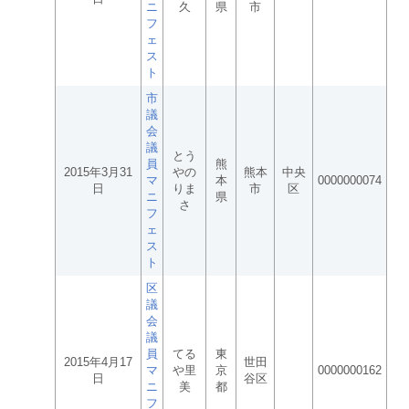
ニ
久
県
市
フ
ェ
ス
ト
市
議
会
議
とう
員
熊
2015年3月31
やの
熊本
中央
マ
本
0000000074
日
りま
市
区
ニ
県
さ
フ
ェ
ス
ト
区
議
会
議
員
てる
東
2015年4月17
世田
マ
や里
京
0000000162
日
谷区
ニ
美
都
フ