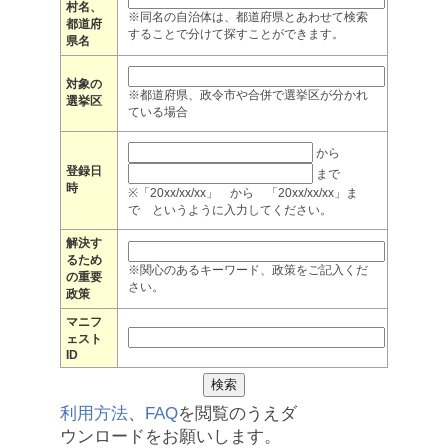
村名、
※同名の自治体は、都道府県とあわせて検索
都道府
することで分けて探すことができます。
県名
対象の
※都道府県、政令市や合併で選挙区が分かれ
選挙区
ている場合
から
登録日
まで
時
※「20xx/xx/xx」 から 「20xx/xx/xx」ま
で というように入力してください。
解決す
るため
※関心のあるキーワード、政策をご記入くだ
の重要
さい。
政策
マニフ
ェスト
ID
利用方法
、
FAQ
を閲覧のうえダ
ウンロードをお願いします。