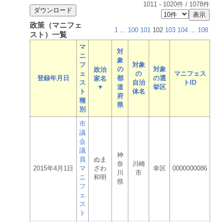
1011
-
1020
件 /
1078
件
政策（マニフェ
1
...
100
101
102
103
104
...
108
スト）一覧
マ
対
ニ
象
フ
対象
の
対象
政治
ェ
の
マニフェス
登録年月日
都
の選
家名
ス
自治
トID
▼
道
挙区
ト
体名
府
種
県
別
市
議
会
議
神
員
ぬま
奈
川崎
2015年4月1日
マ
ざわ
幸区
0000000086
川
市
ニ
和明
県
フ
ェ
ス
ト