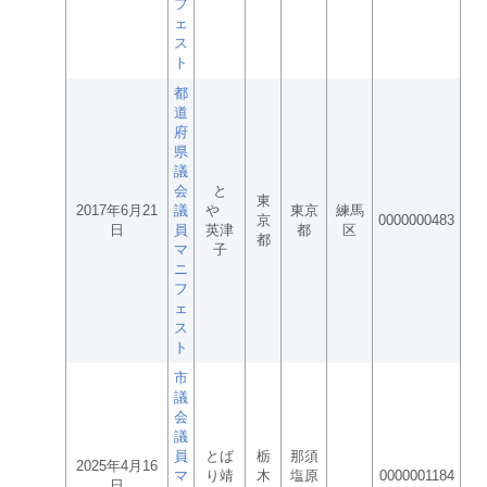
フ
ェ
ス
ト
都
道
府
県
議
会
と
東
2017年6月21
議
や
東京
練馬
京
0000000483
日
員
英津
都
区
都
マ
子
ニ
フ
ェ
ス
ト
市
議
会
議
員
とば
栃
那須
2025年4月16
マ
り靖
木
塩原
0000001184
日