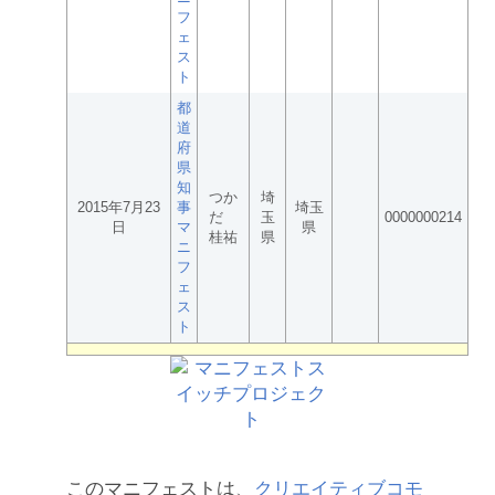
フ
ェ
ス
ト
都
道
府
県
知
つか
埼
2015年7月23
事
埼玉
だ
玉
0000000214
日
マ
県
桂祐
県
ニ
フ
ェ
ス
ト
このマニフェストは、
クリエイティブコモ