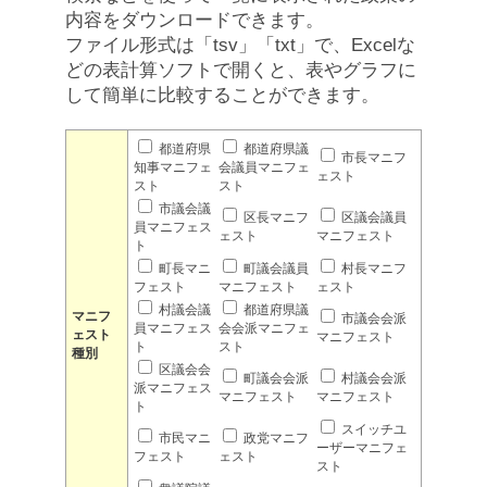
内容をダウンロードできます。
ファイル形式は「tsv」「txt」で、Excelな
どの表計算ソフトで開くと、表やグラフに
して簡単に比較することができます。
都道府県
都道府県議
市長マニフ
知事マニフェ
会議員マニフェ
ェスト
スト
スト
市議会議
区長マニフ
区議会議員
員マニフェス
ェスト
マニフェスト
ト
町長マニ
町議会議員
村長マニフ
フェスト
マニフェスト
ェスト
村議会議
都道府県議
マニフ
市議会会派
員マニフェス
会会派マニフェ
ェスト
マニフェスト
ト
スト
種別
区議会会
町議会会派
村議会会派
派マニフェス
マニフェスト
マニフェスト
ト
スイッチユ
市民マニ
政党マニフ
ーザーマニフェ
フェスト
ェスト
スト