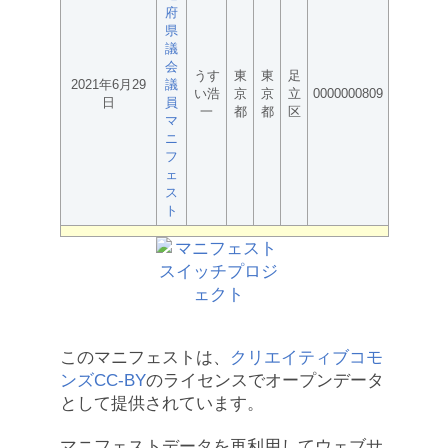
府
県
議
会
うす
東
東
足
2021年6月29
議
い浩
京
京
立
0000000809
日
員
一
都
都
区
マ
ニ
フ
ェ
ス
ト
このマニフェストは、
クリエイティブコモ
ンズCC-BY
のライセンスでオープンデータ
として提供されています。
マニフェストデータを再利用してウェブサ