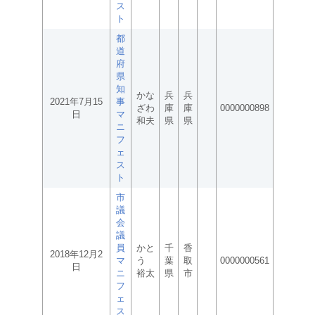
ス
ト
都
道
府
県
知
かな
兵
兵
2021年7月15
事
ざわ
庫
庫
0000000898
日
マ
和夫
県
県
ニ
フ
ェ
ス
ト
市
議
会
議
員
かと
千
香
2018年12月2
マ
う
葉
取
0000000561
日
ニ
裕太
県
市
フ
ェ
ス