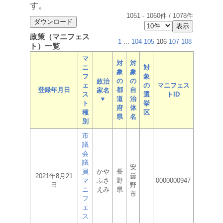
す。
1051
-
1060
件 /
1078
件
政策（マニフェス
1
...
104
105
106
107
108
ト）一覧
マ
対
対
ニ
対
象
象
フ
象
の
の
政治
ェ
の
マニフェス
登録年月日
都
自
家名
ス
選
トID
▼
道
治
ト
挙
府
体
種
区
県
名
別
市
議
会
議
安
員
かや
長
2021年8月21
曇
マ
ふさ
野
0000000947
日
野
ニ
えみ
県
市
フ
ェ
ス