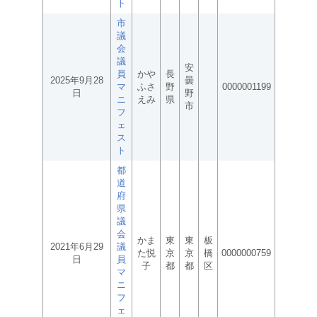
ト
市
議
会
議
安
員
かや
長
2025年9月28
曇
マ
ふさ
野
0000001199
日
野
ニ
えみ
県
市
フ
ェ
ス
ト
都
道
府
県
議
会
かま
東
東
板
2021年6月29
議
た悦
京
京
橋
0000000759
日
員
子
都
都
区
マ
ニ
フ
ェ