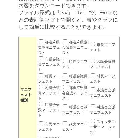
内容をダウンロードできます。
ファイル形式は「tsv」「txt」で、Excelな
どの表計算ソフトで開くと、表やグラフに
して簡単に比較することができます。
都道府県
都道府県議
市長マニフ
知事マニフェ
会議員マニフェ
ェスト
スト
スト
市議会議
区長マニフ
区議会議員
員マニフェス
ェスト
マニフェスト
ト
町長マニ
町議会議員
村長マニフ
フェスト
マニフェスト
ェスト
村議会議
都道府県議
マニフ
市議会会派
員マニフェス
会会派マニフェ
ェスト
マニフェスト
ト
スト
種別
区議会会
町議会会派
村議会会派
派マニフェス
マニフェスト
マニフェスト
ト
スイッチユ
市民マニ
政党マニフ
ーザーマニフェ
フェスト
ェスト
スト