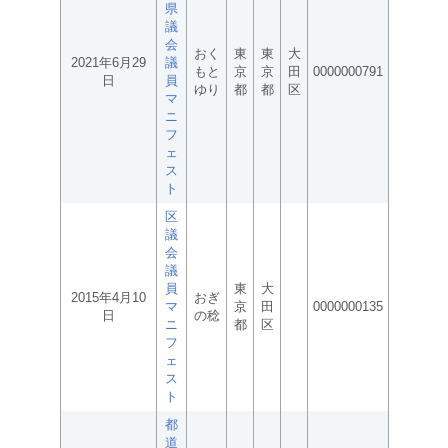
県
議
会
おく
東
東
大
2021年6月29
議
もと
京
京
田
0000000791
日
員
ゆり
都
都
区
マ
ニ
フ
ェ
ス
ト
区
議
会
議
員
東
大
2015年4月10
おぎ
マ
京
田
0000000135
日
の稔
ニ
都
区
フ
ェ
ス
ト
都
道