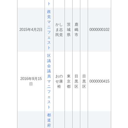
ト
政
党
マ
かし
茨
鹿
ニ
2015年4月2日
ま志
城
嶋
0000000102
フ
民党
県
市
ェ
ス
ト
区
議
会
議
員
おの
東
目
目
2016年9月15
マ
せ康
京
黒
黒
0000000415
日
ニ
裕
都
区
区
フ
ェ
ス
ト
都
道
府