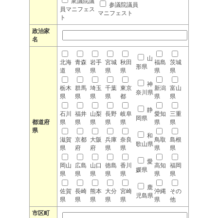
衆議院議
参議院議員
員マニフェス
マニフェスト
ト
政治家
名
山
北海
青森
岩手
宮城
秋田
福島
茨城
形県
道
県
県
県
県
県
県
神
栃木
群馬
埼玉
千葉
東京
新潟
富山
奈川県
県
県
県
県
都
県
県
静
石川
福井
山梨
長野
岐阜
愛知
三重
岡県
都道府
県
県
県
県
県
県
県
県
和
滋賀
京都
大阪
兵庫
奈良
鳥取
島根
歌山県
県
府
府
県
県
県
県
愛
岡山
広島
山口
徳島
香川
高知
福岡
媛県
県
県
県
県
県
県
県
鹿
佐賀
長崎
熊本
大分
宮崎
沖縄
その
児島県
県
県
県
県
県
県
他
市区町