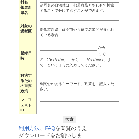
村名、
※同名の自治体は、都道府県とあわせて検索
都道府
することで分けて探すことができます。
県名
対象の
※都道府県、政令市や合併で選挙区が分かれ
選挙区
ている場合
から
登録日
まで
時
※「20xx/xx/xx」 から 「20xx/xx/xx」ま
で というように入力してください。
解決す
るため
※関心のあるキーワード、政策をご記入くだ
の重要
さい。
政策
マニフ
ェスト
ID
利用方法
、
FAQ
を閲覧のうえ
ダウンロードをお願いしま