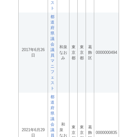
ス
ト
都
道
府
県
議
会
和泉
東
東
葛
2017年6月26
議
なお
京
京
飾
0000000494
日
員
み
都
都
区
マ
ニ
フ
ェ
ス
ト
都
道
府
県
議
会
和
東
東
葛
2021年6月29
議
泉
京
京
飾
0000000835
日
員
なお