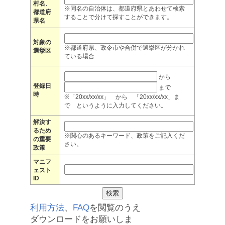
村名、
※同名の自治体は、都道府県とあわせて検索
都道府
することで分けて探すことができます。
県名
対象の
※都道府県、政令市や合併で選挙区が分かれ
選挙区
ている場合
から
登録日
まで
時
※「20xx/xx/xx」 から 「20xx/xx/xx」ま
で というように入力してください。
解決す
るため
※関心のあるキーワード、政策をご記入くだ
の重要
さい。
政策
マニフ
ェスト
ID
利用方法
、
FAQ
を閲覧のうえ
ダウンロードをお願いしま