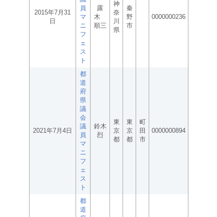
神
員
露
秦
2015年7月31
奈
マ
木
野
0000000236
日
川
ニ
順三
市
県
フ
ェ
ス
ト
都
道
府
県
議
会
東
東
町
議
鈴木
2021年7月4日
京
京
田
0000000894
員
烈
都
都
市
マ
ニ
フ
ェ
ス
ト
都
道