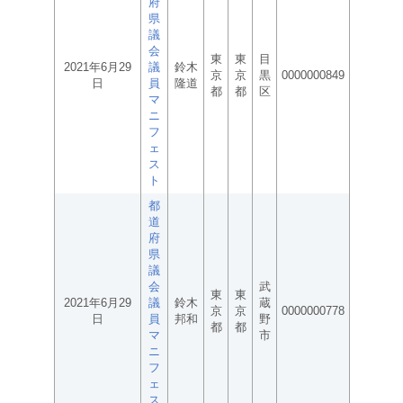
府
県
議
会
東
東
目
2021年6月29
議
鈴木
京
京
黒
0000000849
日
員
隆道
都
都
区
マ
ニ
フ
ェ
ス
ト
都
道
府
県
議
会
武
東
東
2021年6月29
議
鈴木
蔵
京
京
0000000778
日
員
邦和
野
都
都
マ
市
ニ
フ
ェ
ス