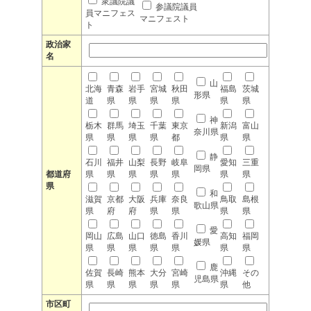
衆議院議
参議院議員
員マニフェス
マニフェスト
ト
政治家
名
山
北海
青森
岩手
宮城
秋田
福島
茨城
形県
道
県
県
県
県
県
県
神
栃木
群馬
埼玉
千葉
東京
新潟
富山
奈川県
県
県
県
県
都
県
県
静
石川
福井
山梨
長野
岐阜
愛知
三重
岡県
都道府
県
県
県
県
県
県
県
県
和
滋賀
京都
大阪
兵庫
奈良
鳥取
島根
歌山県
県
府
府
県
県
県
県
愛
岡山
広島
山口
徳島
香川
高知
福岡
媛県
県
県
県
県
県
県
県
鹿
佐賀
長崎
熊本
大分
宮崎
沖縄
その
児島県
県
県
県
県
県
県
他
市区町