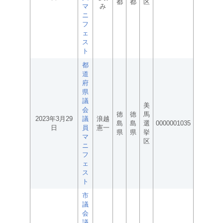
都
都
区
マ
み
ニ
フ
ェ
ス
ト
都
道
府
県
議
美
会
徳
徳
馬
2023年3月29
議
浪越
島
島
選
0000001035
日
員
憲一
県
県
挙
マ
区
ニ
フ
ェ
ス
ト
市
議
会
議