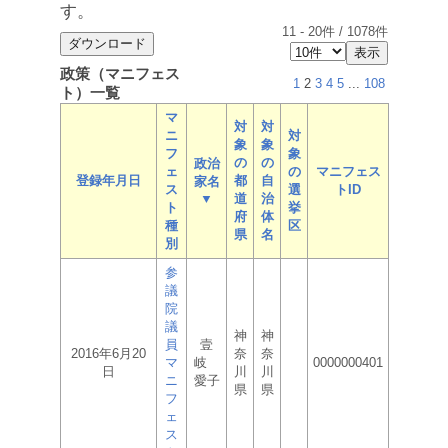
す。
11
-
20
件 /
1078
件
政策（マニフェス
1
2
3
4
5
...
108
ト）一覧
マ
対
対
ニ
対
象
象
フ
象
の
の
政治
ェ
の
マニフェス
登録年月日
都
自
家名
ス
選
トID
▼
道
治
ト
挙
府
体
種
区
県
名
別
参
議
院
議
神
神
員
壹
2016年6月20
奈
奈
マ
岐
0000000401
日
川
川
ニ
愛子
県
県
フ
ェ
ス