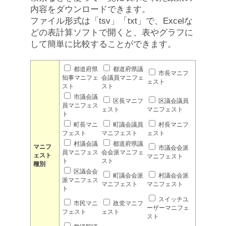
内容をダウンロードできます。
ファイル形式は「tsv」「txt」で、Excelな
どの表計算ソフトで開くと、表やグラフに
して簡単に比較することができます。
都道府県
都道府県議
市長マニフ
知事マニフェ
会議員マニフェ
ェスト
スト
スト
市議会議
区長マニフ
区議会議員
員マニフェス
ェスト
マニフェスト
ト
町長マニ
町議会議員
村長マニフ
フェスト
マニフェスト
ェスト
村議会議
都道府県議
マニフ
市議会会派
員マニフェス
会会派マニフェ
ェスト
マニフェスト
ト
スト
種別
区議会会
町議会会派
村議会会派
派マニフェス
マニフェスト
マニフェスト
ト
スイッチユ
市民マニ
政党マニフ
ーザーマニフェ
フェスト
ェスト
スト