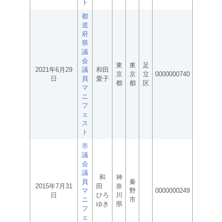
ト
都
道
府
県
議
会
東
東
足
2021年6月29
議
和田
京
京
立
0000000740
日
員
愛子
都
都
区
マ
ニ
フ
ェ
ス
ト
市
議
会
議
和
神
員
秦
2015年7月31
田
奈
マ
野
0000000249
日
ひろ
川
ニ
市
ゆき
県
フ
ェ