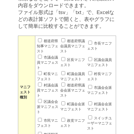
内容をダウンロードできます。
ファイル形式は「tsv」「txt」で、Excelな
どの表計算ソフトで開くと、表やグラフに
して簡単に比較することができます。
都道府県
都道府県議
市長マニフ
知事マニフェ
会議員マニフェ
ェスト
スト
スト
市議会議
区長マニフ
区議会議員
員マニフェス
ェスト
マニフェスト
ト
町長マニ
町議会議員
村長マニフ
フェスト
マニフェスト
ェスト
村議会議
都道府県議
マニフ
市議会会派
員マニフェス
会会派マニフェ
ェスト
マニフェスト
ト
スト
種別
区議会会
町議会会派
村議会会派
派マニフェス
マニフェスト
マニフェスト
ト
スイッチユ
市民マニ
政党マニフ
ーザーマニフェ
フェスト
ェスト
スト