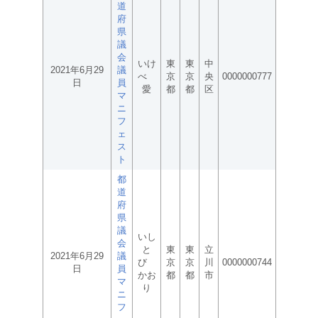
道
府
県
議
会
いけ
東
東
中
2021年6月29
議
べ
京
京
央
0000000777
日
員
愛
都
都
区
マ
ニ
フ
ェ
ス
ト
都
道
府
県
議
いし
会
と
東
東
立
2021年6月29
議
び
京
京
川
0000000744
日
員
かお
都
都
市
マ
り
ニ
フ