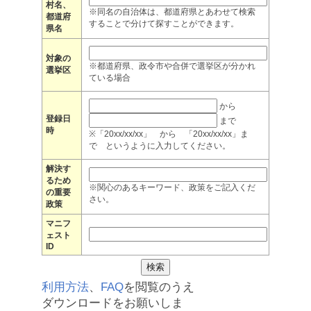
村名、
※同名の自治体は、都道府県とあわせて検索
都道府
することで分けて探すことができます。
県名
対象の
※都道府県、政令市や合併で選挙区が分かれ
選挙区
ている場合
から
登録日
まで
時
※「20xx/xx/xx」 から 「20xx/xx/xx」ま
で というように入力してください。
解決す
るため
※関心のあるキーワード、政策をご記入くだ
の重要
さい。
政策
マニフ
ェスト
ID
利用方法
、
FAQ
を閲覧のうえ
ダウンロードをお願いしま