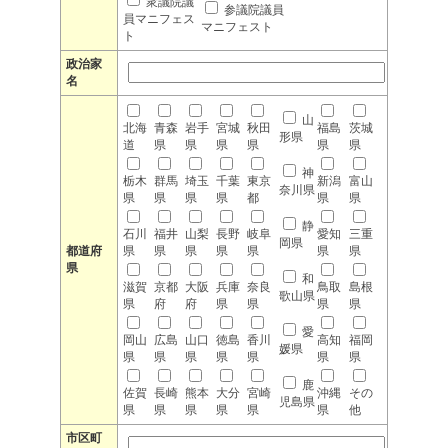
衆議院議
参議院議員
員マニフェス
マニフェスト
ト
政治家
名
山
北海
青森
岩手
宮城
秋田
福島
茨城
形県
道
県
県
県
県
県
県
神
栃木
群馬
埼玉
千葉
東京
新潟
富山
奈川県
県
県
県
県
都
県
県
静
石川
福井
山梨
長野
岐阜
愛知
三重
岡県
都道府
県
県
県
県
県
県
県
県
和
滋賀
京都
大阪
兵庫
奈良
鳥取
島根
歌山県
県
府
府
県
県
県
県
愛
岡山
広島
山口
徳島
香川
高知
福岡
媛県
県
県
県
県
県
県
県
鹿
佐賀
長崎
熊本
大分
宮崎
沖縄
その
児島県
県
県
県
県
県
県
他
市区町