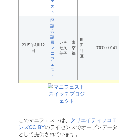
ェ
ス
ト
区
議
会
議
世
員
いそ
東
2015年4月12
田
マ
だ久
京
0000000141
日
谷
ニ
美子
都
区
フ
ェ
ス
ト
このマニフェストは、
クリエイティブコモ
ンズCC-BY
のライセンスでオープンデータ
として提供されています。