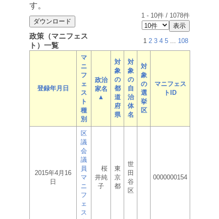
す。
1
-
10
件 /
1078
件
政策（マニフェス
1
2
3
4
5
...
108
ト）一覧
マ
対
対
ニ
対
象
象
フ
象
の
の
政治
ェ
の
マニフェス
登録年月日
都
自
家名
ス
選
トID
▲
道
治
ト
挙
府
体
種
区
県
名
別
区
議
会
議
世
員
桜
東
2015年4月16
田
マ
井純
京
0000000154
日
谷
ニ
子
都
区
フ
ェ
ス