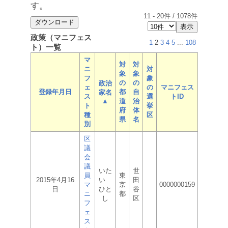
す。
11
-
20
件 /
1078
件
政策（マニフェス
1
2
3
4
5
...
108
ト）一覧
マ
対
対
ニ
対
象
象
フ
象
の
の
政治
ェ
の
マニフェス
登録年月日
都
自
家名
ス
選
トID
▲
道
治
ト
挙
府
体
種
区
県
名
別
区
議
会
議
いた
世
員
東
2015年4月16
い
田
マ
京
0000000159
日
ひと
谷
ニ
都
し
区
フ
ェ
ス