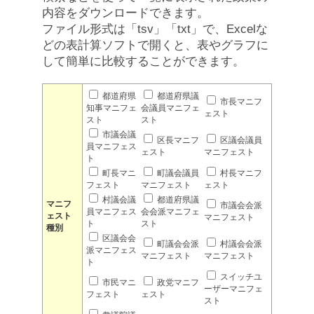
内容をダウンロードできます。
ファイル形式は「tsv」「txt」で、Excelな
どの表計算ソフトで開くと、表やグラフに
して簡単に比較することができます。
都道府県
都道府県議
市長マニフ
知事マニフェ
会議員マニフェ
ェスト
スト
スト
市議会議
区長マニフ
区議会議員
員マニフェス
ェスト
マニフェスト
ト
町長マニ
町議会議員
村長マニフ
フェスト
マニフェスト
ェスト
村議会議
都道府県議
マニフ
市議会会派
員マニフェス
会会派マニフェ
ェスト
マニフェスト
ト
スト
種別
区議会会
町議会会派
村議会会派
派マニフェス
マニフェスト
マニフェスト
ト
スイッチユ
市民マニ
政党マニフ
ーザーマニフェ
フェスト
ェスト
スト