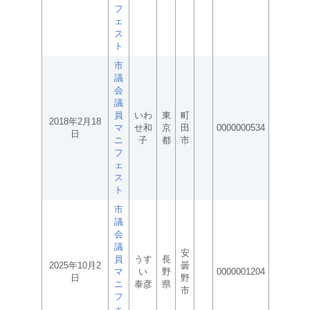
フ
ェ
ス
ト
市
議
会
議
員
いわ
東
町
2018年2月18
マ
せ和
京
田
0000000534
日
ニ
子
都
市
フ
ェ
ス
ト
市
議
会
議
安
員
うす
長
2025年10月2
曇
マ
い
野
0000001204
日
野
ニ
泰彦
県
市
フ
ェ