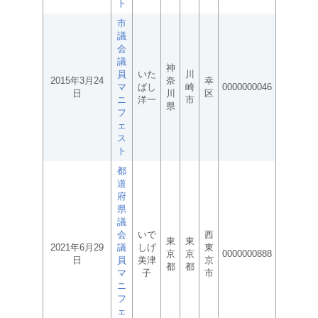
ト
市
議
会
議
神
員
いた
川
2015年3月24
奈
幸
マ
ばし
崎
0000000046
日
川
区
ニ
洋一
市
県
フ
ェ
ス
ト
都
道
府
県
議
会
いで
西
東
東
2021年6月29
議
しげ
東
京
京
0000000888
日
員
美津
京
都
都
マ
子
市
ニ
フ
ェ