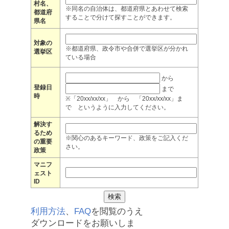
村名、
※同名の自治体は、都道府県とあわせて検索
都道府
することで分けて探すことができます。
県名
対象の
※都道府県、政令市や合併で選挙区が分かれ
選挙区
ている場合
から
登録日
まで
時
※「20xx/xx/xx」 から 「20xx/xx/xx」ま
で というように入力してください。
解決す
るため
※関心のあるキーワード、政策をご記入くだ
の重要
さい。
政策
マニフ
ェスト
ID
利用方法
、
FAQ
を閲覧のうえ
ダウンロードをお願いしま