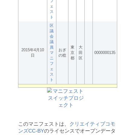
フ
ェ
ス
ト
区
議
会
議
員
東
大
2015年4月10
おぎ
マ
京
田
0000000135
日
の稔
ニ
都
区
フ
ェ
ス
ト
このマニフェストは、
クリエイティブコモ
ンズCC-BY
のライセンスでオープンデータ