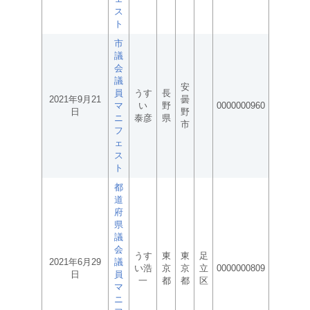
ス
ト
市
議
会
議
安
員
うす
長
2021年9月21
曇
マ
い
野
0000000960
日
野
ニ
泰彦
県
市
フ
ェ
ス
ト
都
道
府
県
議
会
うす
東
東
足
2021年6月29
議
い浩
京
京
立
0000000809
日
員
一
都
都
区
マ
ニ