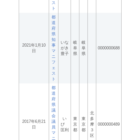
ス
ト
都
道
府
県
知
いな
岐
岐
2021年1月10
事
がき
阜
阜
0000000688
日
マ
豊子
県
県
ニ
フ
ェ
ス
ト
都
道
府
県
議
北
会
い
東
東
多
2017年6月21
議
び
京
京
摩
0000000489
日
員
匡利
都
都
３
マ
区
ニ