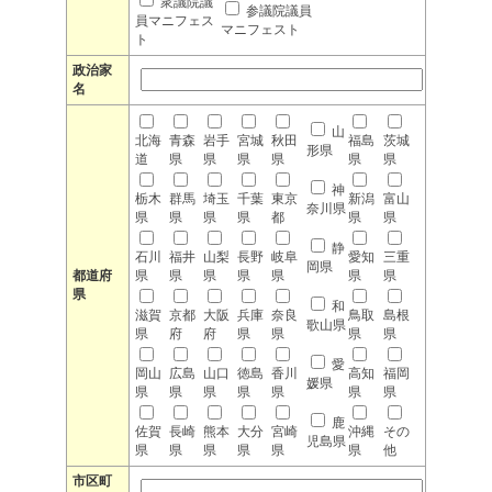
衆議院議
参議院議員
員マニフェス
マニフェスト
ト
政治家
名
山
北海
青森
岩手
宮城
秋田
福島
茨城
形県
道
県
県
県
県
県
県
神
栃木
群馬
埼玉
千葉
東京
新潟
富山
奈川県
県
県
県
県
都
県
県
静
石川
福井
山梨
長野
岐阜
愛知
三重
岡県
都道府
県
県
県
県
県
県
県
県
和
滋賀
京都
大阪
兵庫
奈良
鳥取
島根
歌山県
県
府
府
県
県
県
県
愛
岡山
広島
山口
徳島
香川
高知
福岡
媛県
県
県
県
県
県
県
県
鹿
佐賀
長崎
熊本
大分
宮崎
沖縄
その
児島県
県
県
県
県
県
県
他
市区町