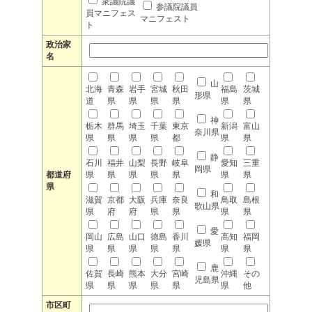
衆議院議
参議院議員
員マニフェス
マニフェスト
ト
政治家
名
山
北海
青森
岩手
宮城
秋田
福島
茨城
形県
道
県
県
県
県
県
県
神
栃木
群馬
埼玉
千葉
東京
新潟
富山
奈川県
県
県
県
県
都
県
県
静
石川
福井
山梨
長野
岐阜
愛知
三重
岡県
都道府
県
県
県
県
県
県
県
県
和
滋賀
京都
大阪
兵庫
奈良
鳥取
島根
歌山県
県
府
府
県
県
県
県
愛
岡山
広島
山口
徳島
香川
高知
福岡
媛県
県
県
県
県
県
県
県
鹿
佐賀
長崎
熊本
大分
宮崎
沖縄
その
児島県
県
県
県
県
県
県
他
市区町