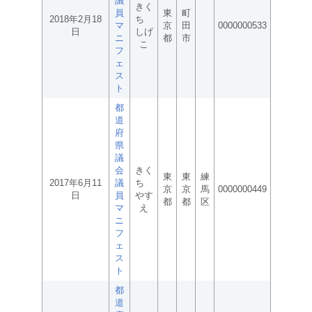
議
きく
員
東
町
2018年2月18
ち
マ
京
田
0000000533
日
しげ
ニ
都
市
こ
フ
ェ
ス
ト
都
道
府
県
議
会
きく
東
東
練
2017年6月11
議
ち
京
京
馬
0000000449
日
員
やす
都
都
区
マ
え
ニ
フ
ェ
ス
ト
都
道