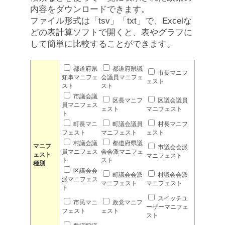
内容をダウンロードできます。
ファイル形式は「tsv」「txt」で、Excelな
どの表計算ソフトで開くと、表やグラフに
して簡単に比較することができます。
都道府県
都道府県議
市長マニフ
知事マニフェ
会議員マニフェ
ェスト
スト
スト
市議会議
区長マニフ
区議会議員
員マニフェス
ェスト
マニフェスト
ト
町長マニ
町議会議員
村長マニフ
フェスト
マニフェスト
ェスト
村議会議
都道府県議
マニフ
市議会会派
員マニフェス
会会派マニフェ
ェスト
マニフェスト
ト
スト
種別
区議会会
町議会会派
村議会会派
派マニフェス
マニフェスト
マニフェスト
ト
スイッチユ
市民マニ
政党マニフ
ーザーマニフェ
フェスト
ェスト
スト