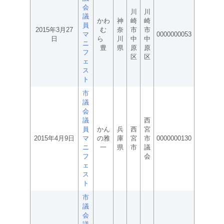
会
川
川
議
かわ
神
崎
崎
員
2015年3月27
む
奈
市
市
マ
0000000053
日
ら
川
中
中
ニ
豊
県
原
原
フ
区
区
ェ
ス
ト
市
議
会
議
西
員
かん
兵
西
宮
2015年4月9日
マ
の雅
庫
宮
市
0000000130
ニ
一
県
市
議
フ
会
ェ
ス
ト
市
議
会