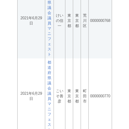
県
議
会
けい
東
東
荒
2021年6月29
議
の信
京
京
川
0000000768
日
員
一
都
都
区
マ
ニ
フ
ェ
ス
ト
都
道
府
県
議
会
こい
東
東
町
2021年6月29
議
そ善
京
京
田
0000000770
日
員
彦
都
都
市
マ
ニ
フ
ェ
ス