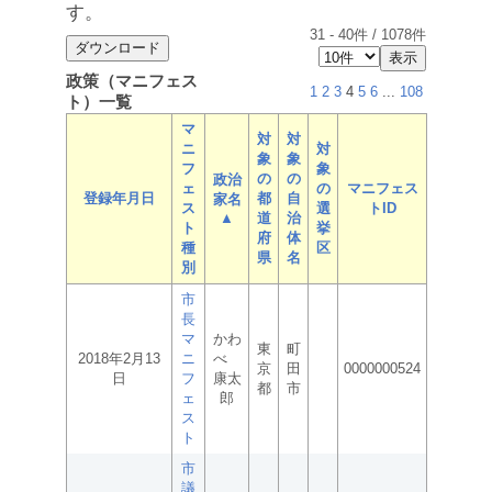
す。
31
-
40
件 /
1078
件
政策（マニフェス
1
2
3
4
5
6
...
108
ト）一覧
マ
対
対
ニ
対
象
象
フ
象
の
の
政治
ェ
の
マニフェス
登録年月日
都
自
家名
ス
選
トID
▲
道
治
ト
挙
府
体
種
区
県
名
別
市
長
マ
かわ
東
町
2018年2月13
ニ
べ
京
田
0000000524
日
フ
康太
都
市
ェ
郎
ス
ト
市
議