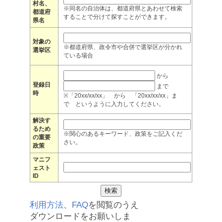
村名、
※同名の自治体は、都道府県とあわせて検索
都道府
することで分けて探すことができます。
県名
対象の
※都道府県、政令市や合併で選挙区が分かれ
選挙区
ている場合
から
登録日
まで
時
※「20xx/xx/xx」 から 「20xx/xx/xx」ま
で というように入力してください。
解決す
るため
※関心のあるキーワード、政策をご記入くだ
の重要
さい。
政策
マニフ
ェスト
ID
利用方法
、
FAQ
を閲覧のうえ
ダウンロードをお願いしま