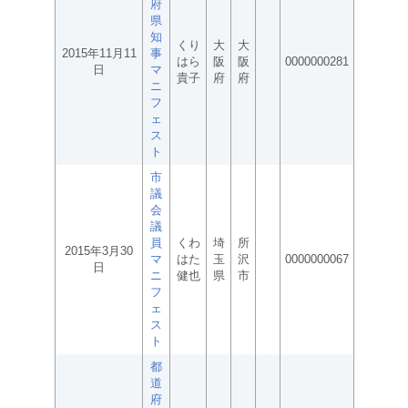
府
県
知
くり
大
大
2015年11月11
事
はら
阪
阪
0000000281
日
マ
貴子
府
府
ニ
フ
ェ
ス
ト
市
議
会
議
員
くわ
埼
所
2015年3月30
マ
はた
玉
沢
0000000067
日
ニ
健也
県
市
フ
ェ
ス
ト
都
道
府