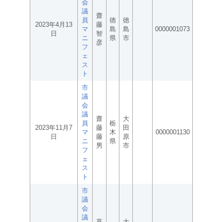
会
議
齋
員
徳
徳
2023年4月13
藤
マ
島
島
0000001073
日
智
ニ
県
市
彦
フ
ェ
ス
ト
市
議
会
議
齋
大
員
栃
2023年11月7
藤
田
マ
木
0000001130
日
藤
原
ニ
県
男
市
フ
ェ
ス
ト
市
議
会
議
髙
大