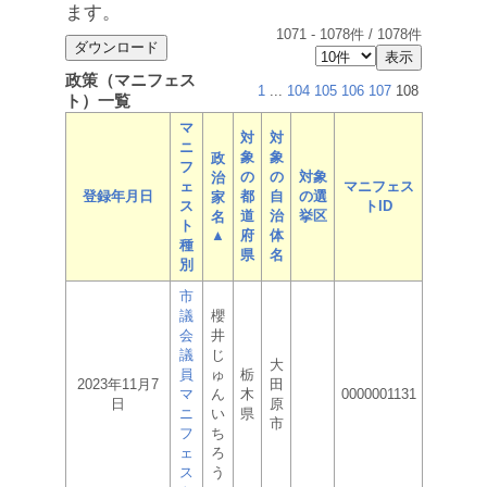
ます。
1071
-
1078
件 /
1078
件
政策（マニフェス
1
...
104
105
106
107
108
ト）一覧
マ
対
対
ニ
象
象
政
フ
の
の
対象
治
ェ
マニフェス
登録年月日
都
自
の選
家
ス
トID
道
治
挙区
名
ト
▲
府
体
種
県
名
別
市
議
櫻
会
井
議
じ
大
員
ゅ
栃
2023年11月7
田
マ
ん
木
0000001131
日
原
ニ
い
県
市
フ
ち
ェ
ろ
ス
う