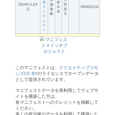
員
栃
2023年11月8
瀨
田
マ
木
0000001134
日
重
原
ニ
県
嗣
市
フ
ェ
ス
ト
このマニフェストは、
クリエイティブコモ
ンズCC-BY
のライセンスでオープンデータ
として提供されています。
マニフェストデータを再利用してウェブサ
イトを構築した方は、
各マニフェストへのクレジットを掲載して
ください。
多くの政治家のデータを利用して構築した