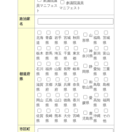
衆議院議
参議院議員
員マニフェス
マニフェスト
ト
政治家
名
山
北海
青森
岩手
宮城
秋田
福島
茨城
形県
道
県
県
県
県
県
県
神
栃木
群馬
埼玉
千葉
東京
新潟
富山
奈川県
県
県
県
県
都
県
県
静
石川
福井
山梨
長野
岐阜
愛知
三重
岡県
都道府
県
県
県
県
県
県
県
県
和
滋賀
京都
大阪
兵庫
奈良
鳥取
島根
歌山県
県
府
府
県
県
県
県
愛
岡山
広島
山口
徳島
香川
高知
福岡
媛県
県
県
県
県
県
県
県
鹿
佐賀
長崎
熊本
大分
宮崎
沖縄
その
児島県
県
県
県
県
県
県
他
市区町