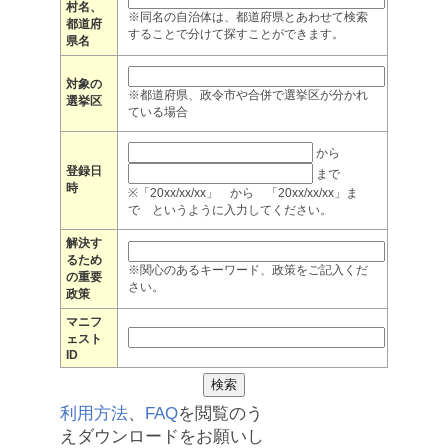
村名、
※同名の自治体は、都道府県とあわせて検索
都道府
することで分けて探すことができます。
県名
対象の
※都道府県、政令市や合併で選挙区が分かれ
選挙区
ている場合
から
登録日
まで
時
※「20xx/xx/xx」 から 「20xx/xx/xx」ま
で というように入力してください。
解決す
るため
※関心のあるキーワード、政策をご記入くだ
の重要
さい。
政策
マニフ
ェスト
ID
利用方法
、
FAQ
を閲覧のう
えダウンロードをお願いし