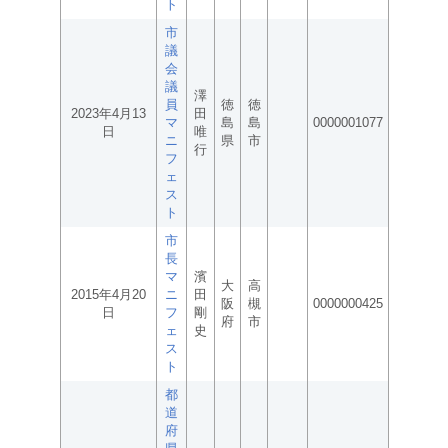
ト
市
議
会
議
澤
員
徳
徳
2023年4月13
田
マ
島
島
0000001077
日
唯
ニ
県
市
行
フ
ェ
ス
ト
市
長
マ
濱
大
高
2015年4月20
ニ
田
阪
槻
0000000425
日
フ
剛
府
市
ェ
史
ス
ト
都
道
府