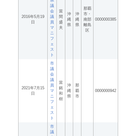
県
議
那覇
会
當
沖
沖
市・
2016年5月19
議
間
縄
縄
南部
0000000385
日
員
盛
県
県
離島
マ
夫
区
ニ
フ
ェ
ス
ト
市
議
会
議
當
員
沖
那
2021年7月15
銘
マ
縄
覇
0000000942
日
和
ニ
県
市
樹
フ
ェ
ス
ト
市
議