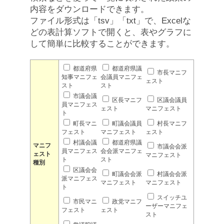
内容をダウンロードできます。
ファイル形式は「tsv」「txt」で、Excelな
どの表計算ソフトで開くと、表やグラフに
して簡単に比較することができます。
都道府県
都道府県議
市長マニフ
知事マニフェ
会議員マニフェ
ェスト
スト
スト
市議会議
区長マニフ
区議会議員
員マニフェス
ェスト
マニフェスト
ト
町長マニ
町議会議員
村長マニフ
フェスト
マニフェスト
ェスト
村議会議
都道府県議
マニフ
市議会会派
員マニフェス
会会派マニフェ
ェスト
マニフェスト
ト
スト
種別
区議会会
町議会会派
村議会会派
派マニフェス
マニフェスト
マニフェスト
ト
スイッチユ
市民マニ
政党マニフ
ーザーマニフェ
フェスト
ェスト
スト