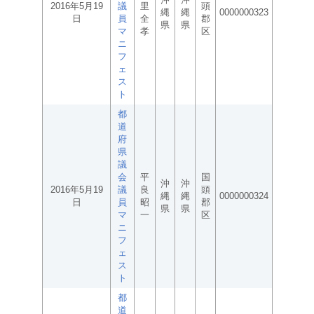
2016年5月19
議
里
頭
縄
縄
0000000323
日
員
全
郡
県
県
マ
孝
区
ニ
フ
ェ
ス
ト
都
道
府
県
議
会
平
国
沖
沖
2016年5月19
議
良
頭
縄
縄
0000000324
日
員
昭
郡
県
県
マ
一
区
ニ
フ
ェ
ス
ト
都
道