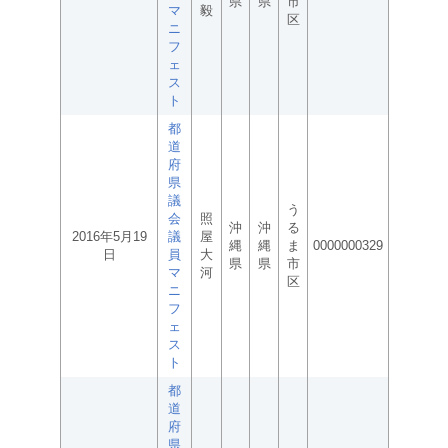
県
県
市
マ
毅
区
ニ
フ
ェ
ス
ト
都
道
府
県
議
う
会
照
沖
沖
る
2016年5月19
議
屋
縄
縄
ま
0000000329
日
員
大
県
県
市
マ
河
区
ニ
フ
ェ
ス
ト
都
道
府
県