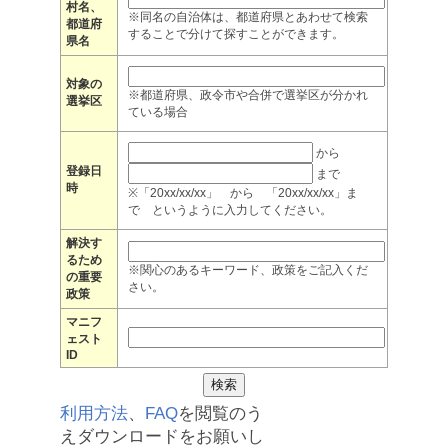
村名、
※同名の自治体は、都道府県とあわせて検索
都道府
することで分けて探すことができます。
県名
対象の
※都道府県、政令市や合併で選挙区が分かれ
選挙区
ている場合
から
登録日
まで
時
※「20xx/xx/xx」 から 「20xx/xx/xx」ま
で というように入力してください。
解決す
るため
※関心のあるキーワード、政策をご記入くだ
の重要
さい。
政策
マニフ
ェスト
ID
利用方法
、
FAQ
を閲覧のう
えダウンロードをお願いし