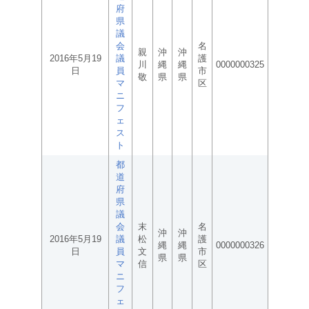
府
県
議
会
名
親
沖
沖
2016年5月19
議
護
川
縄
縄
0000000325
日
員
市
敬
県
県
マ
区
ニ
フ
ェ
ス
ト
都
道
府
県
議
会
末
名
沖
沖
2016年5月19
議
松
護
縄
縄
0000000326
日
員
文
市
県
県
マ
信
区
ニ
フ
ェ