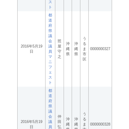
ス
ト
都
道
府
県
議
う
会
照
沖
沖
る
2016年5月19
議
屋
縄
縄
ま
0000000327
日
員
守
県
県
市
マ
之
区
ニ
フ
ェ
ス
ト
都
道
府
県
議
う
会
仲
沖
沖
る
2016年5月19
議
田
縄
縄
ま
0000000328
日
員
弘