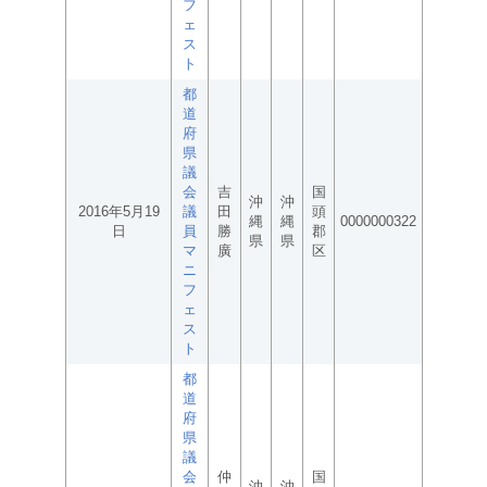
フ
ェ
ス
ト
都
道
府
県
議
会
吉
国
沖
沖
2016年5月19
議
田
頭
縄
縄
0000000322
日
員
勝
郡
県
県
マ
廣
区
ニ
フ
ェ
ス
ト
都
道
府
県
議
会
仲
国
沖
沖