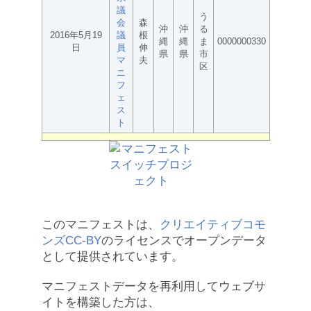
議
う
会
森
沖
沖
る
2016年5月19
議
根
縄
縄
ま
0000000330
日
員
伸
県
県
市
マ
夫
区
ニ
フ
ェ
ス
ト
このマニフェストは、
クリエイティブコモ
ンズCC-BY
のライセンスでオープンデータ
として提供されています。
マニフェストデータを再利用してウェブサ
イトを構築した方は、