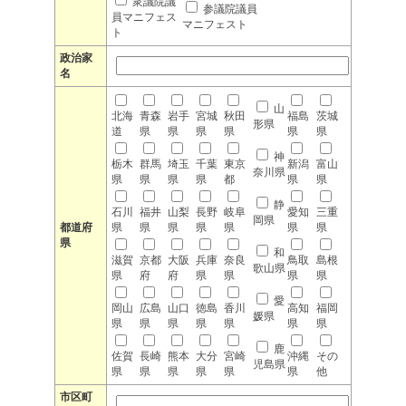
衆議院議
参議院議員
員マニフェス
マニフェスト
ト
政治家
名
山
北海
青森
岩手
宮城
秋田
福島
茨城
形県
道
県
県
県
県
県
県
神
栃木
群馬
埼玉
千葉
東京
新潟
富山
奈川県
県
県
県
県
都
県
県
静
石川
福井
山梨
長野
岐阜
愛知
三重
岡県
都道府
県
県
県
県
県
県
県
県
和
滋賀
京都
大阪
兵庫
奈良
鳥取
島根
歌山県
県
府
府
県
県
県
県
愛
岡山
広島
山口
徳島
香川
高知
福岡
媛県
県
県
県
県
県
県
県
鹿
佐賀
長崎
熊本
大分
宮崎
沖縄
その
児島県
県
県
県
県
県
県
他
市区町