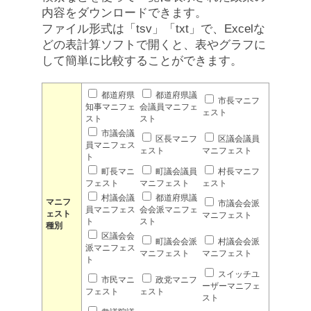
内容をダウンロードできます。
ファイル形式は「tsv」「txt」で、Excelな
どの表計算ソフトで開くと、表やグラフに
して簡単に比較することができます。
都道府県
都道府県議
市長マニフ
知事マニフェ
会議員マニフェ
ェスト
スト
スト
市議会議
区長マニフ
区議会議員
員マニフェス
ェスト
マニフェスト
ト
町長マニ
町議会議員
村長マニフ
フェスト
マニフェスト
ェスト
村議会議
都道府県議
マニフ
市議会会派
員マニフェス
会会派マニフェ
ェスト
マニフェスト
ト
スト
種別
区議会会
町議会会派
村議会会派
派マニフェス
マニフェスト
マニフェスト
ト
スイッチユ
市民マニ
政党マニフ
ーザーマニフェ
フェスト
ェスト
スト