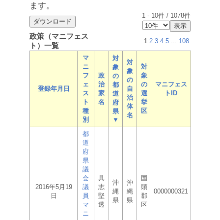
ます。
1
-
10
件 /
1078
件
政策（マニフェス
1
2
3
4
5
...
108
ト）一覧
マ
対
対
ニ
対
象
象
フ
政
象
の
の
ェ
治
の
マニフェス
都
登録年月日
自
ス
家
選
トID
道
治
ト
名
挙
府
体
種
区
県
名
別
▼
都
道
府
県
議
会
具
国
沖
沖
2016年5月19
議
志
頭
縄
縄
0000000321
日
員
堅
郡
県
県
マ
透
区
ニ