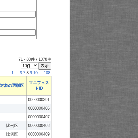
71
-
80
件 /
1078
件
1
...
6
7
8
9
10
...
108
マニフェス
対象の選挙区
トID
0000000391
0000000406
0000000407
比例区
0000000408
比例区
0000000409