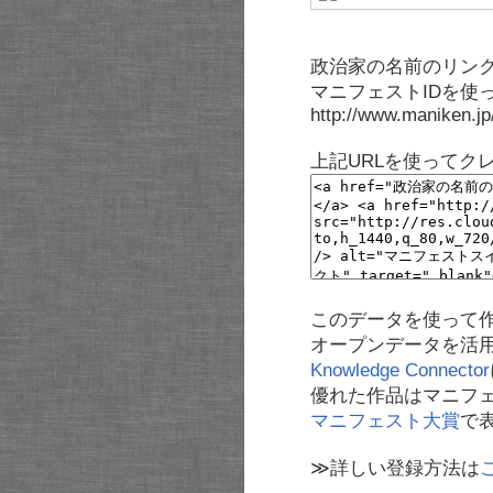
政治家の名前のリンク
マニフェストIDを使
http://www.maniken.j
上記URLを使ってク
このデータを使って
オープンデータを活
Knowledge Connector
優れた作品はマニフ
マニフェスト大賞
で
≫詳しい登録方法は