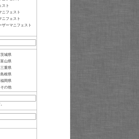
ェスト
マニフェスト
マニフェスト
ーザーマニフェスト
茨城県
富山県
三重県
島根県
福岡県
その他
す。