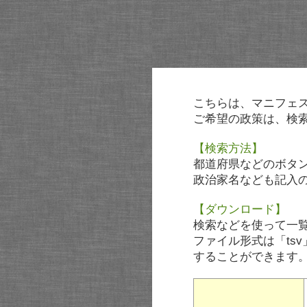
こちらは、マニフェ
ご希望の政策は、検
【検索方法】
都道府県などのボタ
政治家名なども記入
【ダウンロード】
検索などを使って一
ファイル形式は「tsv
することができます