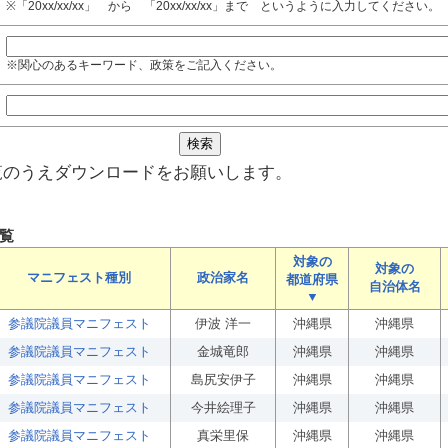
※「20xx/xx/xx」 から 「20xx/xx/xx」まで というように入力してください。
※関心のあるキーワード、政策をご記入ください。
覧のうえダウンロードをお願いします。
覧
対象の
対象の
マニフェスト種別
政治家名
都道府県
自治体名
▼
参議院議員マニフェスト
伊波 洋一
沖縄県
沖縄県
参議院議員マニフェスト
金城竜郎
沖縄県
沖縄県
参議院議員マニフェスト
島尻安伊子
沖縄県
沖縄県
参議院議員マニフェスト
今井絵理子
沖縄県
沖縄県
参議院議員マニフェスト
真栄里保
沖縄県
沖縄県