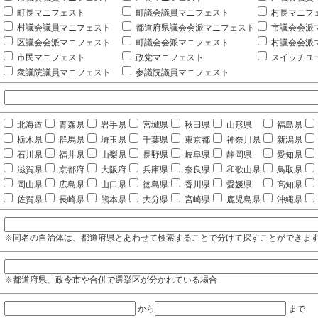
町長マニフェスト
町議会議員マニフェスト
村長マニフ
村議会議員マニフェスト
都道府県議会会派マニフェスト
市議会会派
区議会会派マニフェスト
町議会会派マニフェスト
村議会会派
市民マニフェスト
政党マニフェスト
スイッチユ
衆議院議員マニフェスト
参議院議員マニフェスト
北海道
青森県
岩手県
宮城県
秋田県
山形県
福島県
栃木県
群馬県
埼玉県
千葉県
東京都
神奈川県
新潟県
石川県
福井県
山梨県
長野県
岐阜県
静岡県
愛知県
滋賀県
京都府
大阪府
兵庫県
奈良県
和歌山県
鳥取県
岡山県
広島県
山口県
徳島県
香川県
愛媛県
高知県
佐賀県
長崎県
熊本県
大分県
宮崎県
鹿児島県
沖縄県
※同名の自治体は、都道府県とあわせて検索することで分けて探すことができま
※都道府県、政令市や合併で選挙区が分かれている場合
から
まで