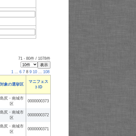
71
-
80
件 /
1078
件
1
...
6
7
8
9
10
...
108
マニフェス
対象の選挙区
トID
島尻・南城市
0000000373
区
島尻・南城市
0000000372
区
島尻・南城市
0000000371
区