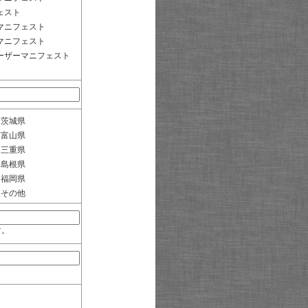
ェスト
マニフェスト
マニフェスト
ーザーマニフェスト
茨城県
富山県
三重県
島根県
福岡県
その他
す。