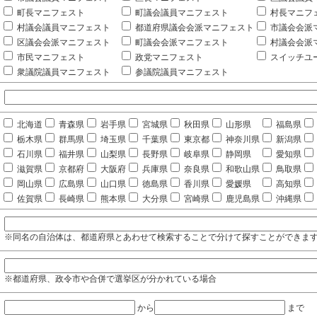
町長マニフェスト
町議会議員マニフェスト
村長マニフ
村議会議員マニフェスト
都道府県議会会派マニフェスト
市議会会派
区議会会派マニフェスト
町議会会派マニフェスト
村議会会派
市民マニフェスト
政党マニフェスト
スイッチユ
衆議院議員マニフェスト
参議院議員マニフェスト
北海道
青森県
岩手県
宮城県
秋田県
山形県
福島県
栃木県
群馬県
埼玉県
千葉県
東京都
神奈川県
新潟県
石川県
福井県
山梨県
長野県
岐阜県
静岡県
愛知県
滋賀県
京都府
大阪府
兵庫県
奈良県
和歌山県
鳥取県
岡山県
広島県
山口県
徳島県
香川県
愛媛県
高知県
佐賀県
長崎県
熊本県
大分県
宮崎県
鹿児島県
沖縄県
※同名の自治体は、都道府県とあわせて検索することで分けて探すことができま
※都道府県、政令市や合併で選挙区が分かれている場合
から
まで