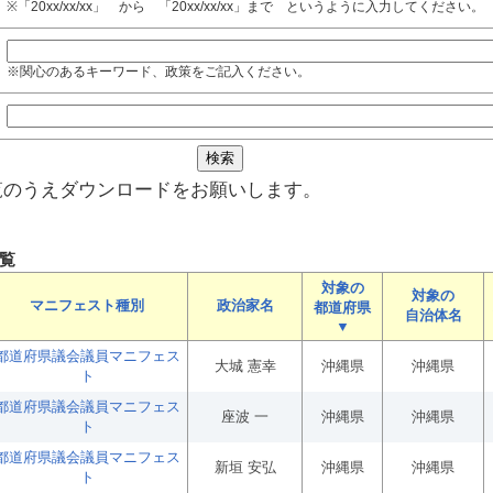
※「20xx/xx/xx」 から 「20xx/xx/xx」まで というように入力してください。
※関心のあるキーワード、政策をご記入ください。
覧のうえダウンロードをお願いします。
覧
対象の
対象の
マニフェスト種別
政治家名
都道府県
自治体名
▼
都道府県議会議員マニフェス
大城 憲幸
沖縄県
沖縄県
ト
都道府県議会議員マニフェス
座波 一
沖縄県
沖縄県
ト
都道府県議会議員マニフェス
新垣 安弘
沖縄県
沖縄県
ト