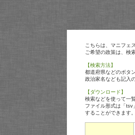
こちらは、マニフェ
ご希望の政策は、検
【検索方法】
都道府県などのボタ
政治家名なども記入
【ダウンロード】
検索などを使って一
ファイル形式は「tsv
することができます