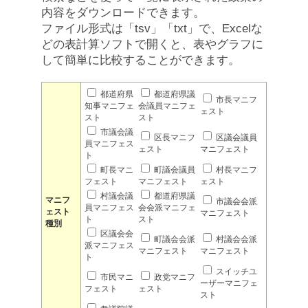
内容をダウンロードできます。
ファイル形式は「tsv」「txt」で、Excelな
どの表計算ソフトで開くと、表やグラフに
して簡単に比較することができます。
都道府県
都道府県議
市長マニフ
知事マニフェ
会議員マニフェ
ェスト
スト
スト
市議会議
区長マニフ
区議会議員
員マニフェス
ェスト
マニフェスト
ト
町長マニ
町議会議員
村長マニフ
フェスト
マニフェスト
ェスト
村議会議
都道府県議
マニフ
市議会会派
員マニフェス
会会派マニフェ
ェスト
マニフェスト
ト
スト
種別
区議会会
町議会会派
村議会会派
派マニフェス
マニフェスト
マニフェスト
ト
スイッチユ
市民マニ
政党マニフ
ーザーマニフェ
フェスト
ェスト
スト