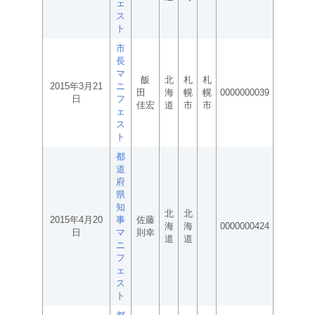
ェ
ス
ト
市
長
マ
飯
北
札
札
2015年3月21
ニ
田
海
幌
幌
0000000039
日
フ
佳宏
道
市
市
ェ
ス
ト
都
道
府
県
知
北
北
2015年4月20
事
佐藤
海
海
0000000424
日
マ
則幸
道
道
ニ
フ
ェ
ス
ト