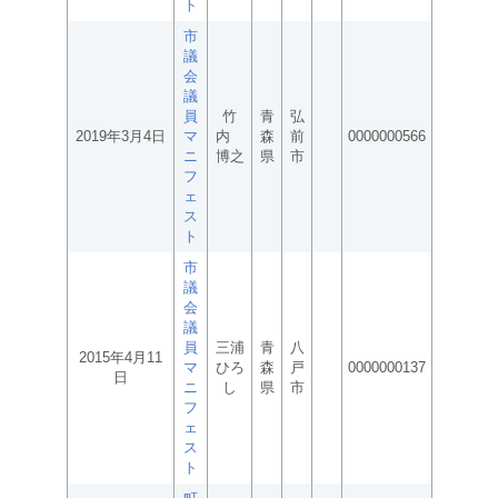
ト
市
議
会
議
員
竹
青
弘
2019年3月4日
マ
内
森
前
0000000566
ニ
博之
県
市
フ
ェ
ス
ト
市
議
会
議
員
三浦
青
八
2015年4月11
マ
ひろ
森
戸
0000000137
日
ニ
し
県
市
フ
ェ
ス
ト