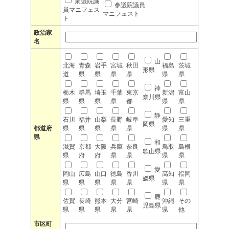
衆議院議
参議院議員
員マニフェス
マニフェスト
ト
政治家
名
山
北海
青森
岩手
宮城
秋田
福島
茨城
形県
道
県
県
県
県
県
県
神
栃木
群馬
埼玉
千葉
東京
新潟
富山
奈川県
県
県
県
県
都
県
県
静
石川
福井
山梨
長野
岐阜
愛知
三重
岡県
都道府
県
県
県
県
県
県
県
県
和
滋賀
京都
大阪
兵庫
奈良
鳥取
島根
歌山県
県
府
府
県
県
県
県
愛
岡山
広島
山口
徳島
香川
高知
福岡
媛県
県
県
県
県
県
県
県
鹿
佐賀
長崎
熊本
大分
宮崎
沖縄
その
児島県
県
県
県
県
県
県
他
市区町