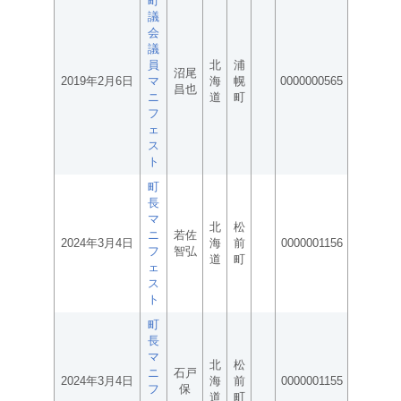
町
議
会
議
員
北
浦
沼尾
2019年2月6日
マ
海
幌
0000000565
昌也
ニ
道
町
フ
ェ
ス
ト
町
長
マ
北
松
ニ
若佐
2024年3月4日
海
前
0000001156
フ
智弘
道
町
ェ
ス
ト
町
長
マ
北
松
ニ
石戸
2024年3月4日
海
前
0000001155
フ
保
道
町