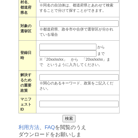
村名、
※同名の自治体は、都道府県とあわせて検索
都道府
することで分けて探すことができます。
県名
対象の
※都道府県、政令市や合併で選挙区が分かれ
選挙区
ている場合
から
登録日
まで
時
※「20xx/xx/xx」 から 「20xx/xx/xx」ま
で というように入力してください。
解決す
るため
※関心のあるキーワード、政策をご記入くだ
の重要
さい。
政策
マニフ
ェスト
ID
利用方法
、
FAQ
を閲覧のうえ
ダウンロードをお願いしま