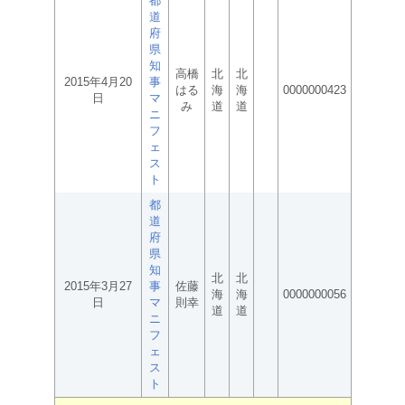
都
道
府
県
知
高橋
北
北
2015年4月20
事
はる
海
海
0000000423
日
マ
み
道
道
ニ
フ
ェ
ス
ト
都
道
府
県
知
北
北
2015年3月27
事
佐藤
海
海
0000000056
日
マ
則幸
道
道
ニ
フ
ェ
ス
ト