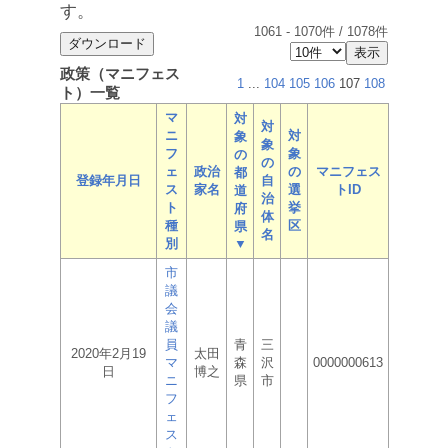
す。
1061
-
1070
件 /
1078
件
政策（マニフェス
1
...
104
105
106
107
108
ト）一覧
マ
対
対
ニ
対
象
象
フ
象
の
の
ェ
政治
の
マニフェス
都
登録年月日
自
ス
家名
選
トID
道
治
ト
挙
府
体
種
区
県
名
別
▼
市
議
会
議
員
青
三
2020年2月19
太田
マ
森
沢
0000000613
日
博之
ニ
県
市
フ
ェ
ス