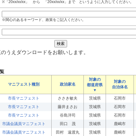
※「20xx/xx/xx」 から 「20xx/xx/xx」まで というように入力してください。
※関心のあるキーワード、政策をご記入ください。
覧のうえダウンロードをお願いします。
覧
対象の
対象の
マニフェスト種別
政治家名
都道府県
自治体名
▼
市長マニフェスト
ささき敏夫
茨城県
石岡市
市長マニフェスト
藤井まさお
茨城県
石岡市
市長マニフェスト
谷島洋司
茨城県
石岡市
市議会議員マニフェスト
田口 茂
茨城県
鹿嶋市
市議会議員マニフェスト
田村 遠渡丸
茨城県
鹿嶋市