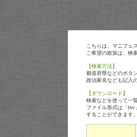
こちらは、マニフェ
ご希望の政策は、検
【検索方法】
都道府県などのボタ
政治家名なども記入
【ダウンロード】
検索などを使って一
ファイル形式は「tsv
することができます