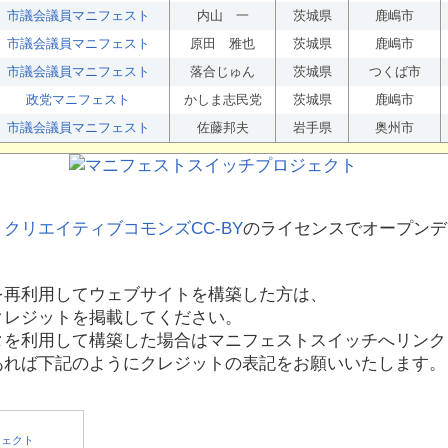
市議会議員マニフェスト
内山 一
茨城県
鹿嶋市
市議会議員マニフェスト
原田 雅也
茨城県
鹿嶋市
市議会議員マニフェスト
落合じゅん
茨城県
つくば市
政党マニフェスト
かしま志民党
茨城県
鹿嶋市
市議会議員マニフェスト
佐藤邦夫
岩手県
奥州市
、
クリエイティブコモンズCC-BY
のライセンスでオープンデ
を再利用してウェブサイトを構築した方は、
クレジットを掲載してください。
タを利用して構築した場合はマニフェストスイッチへリンク
あれば下記のようにクレジットの表記をお願いいたします。