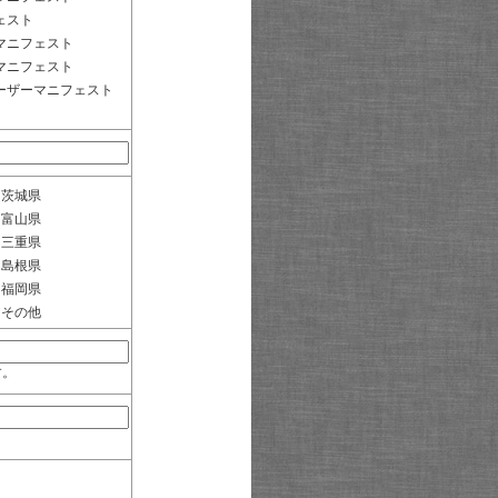
ェスト
マニフェスト
マニフェスト
ーザーマニフェスト
茨城県
富山県
三重県
島根県
福岡県
その他
す。