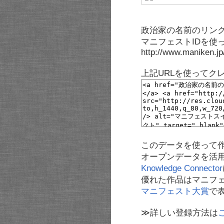
政治家の名前のリンク
マニフェストIDを使
http://www.maniken.j
上記URLを使ってク
このデータを使って
オープンデータを活
Knowledge Connector
優れた作品はマニフ
マニフェスト大賞
で
≫詳しい登録方法は