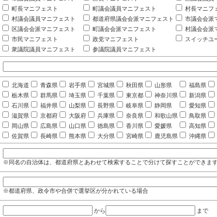
町長マニフェスト
町議会議員マニフェスト
村長マニフ
村議会議員マニフェスト
都道府県議会会派マニフェスト
市議会会派
区議会会派マニフェスト
町議会会派マニフェスト
村議会会派
市民マニフェスト
政党マニフェスト
スイッチユ
衆議院議員マニフェスト
参議院議員マニフェスト
北海道
青森県
岩手県
宮城県
秋田県
山形県
福島県
栃木県
群馬県
埼玉県
千葉県
東京都
神奈川県
新潟県
石川県
福井県
山梨県
長野県
岐阜県
静岡県
愛知県
滋賀県
京都府
大阪府
兵庫県
奈良県
和歌山県
鳥取県
岡山県
広島県
山口県
徳島県
香川県
愛媛県
高知県
佐賀県
長崎県
熊本県
大分県
宮崎県
鹿児島県
沖縄県
※同名の自治体は、都道府県とあわせて検索することで分けて探すことができま
※都道府県、政令市や合併で選挙区が分かれている場合
から
まで