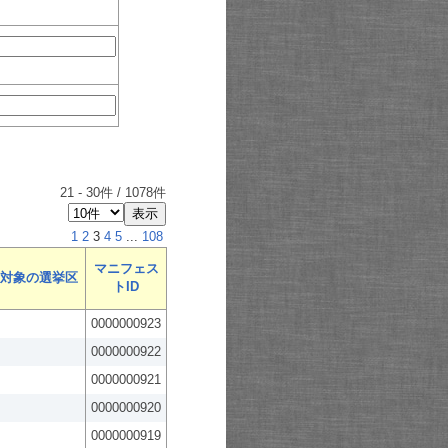
21
-
30
件 /
1078
件
1
2
3
4
5
...
108
マニフェス
対象の選挙区
トID
0000000923
0000000922
0000000921
0000000920
0000000919