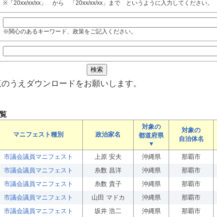
※「20xx/xx/xx」 から 「20xx/xx/xx」まで というように入力してください。
※関心のあるキーワード、政策をご記入ください。
覧のうえダウンロードをお願いします。
覧
対象の
対象の
マニフェスト種別
政治家名
都道府県
自治体名
▼
市議会議員マニフェスト
上原 安夫
沖縄県
那覇市
市議会議員マニフェスト
糸数 昌洋
沖縄県
那覇市
市議会議員マニフェスト
糸数 貴子
沖縄県
那覇市
市議会議員マニフェスト
山田 マドカ
沖縄県
那覇市
市議会議員マニフェスト
坂井 浩二
沖縄県
那覇市