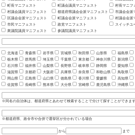
町長マニフェスト
町議会議員マニフェスト
村長マニフ
村議会議員マニフェスト
都道府県議会会派マニフェスト
市議会会派
区議会会派マニフェスト
町議会会派マニフェスト
村議会会派
市民マニフェスト
政党マニフェスト
スイッチユ
衆議院議員マニフェスト
参議院議員マニフェスト
北海道
青森県
岩手県
宮城県
秋田県
山形県
福島県
栃木県
群馬県
埼玉県
千葉県
東京都
神奈川県
新潟県
石川県
福井県
山梨県
長野県
岐阜県
静岡県
愛知県
滋賀県
京都府
大阪府
兵庫県
奈良県
和歌山県
鳥取県
岡山県
広島県
山口県
徳島県
香川県
愛媛県
高知県
佐賀県
長崎県
熊本県
大分県
宮崎県
鹿児島県
沖縄県
※同名の自治体は、都道府県とあわせて検索することで分けて探すことができま
※都道府県、政令市や合併で選挙区が分かれている場合
から
まで