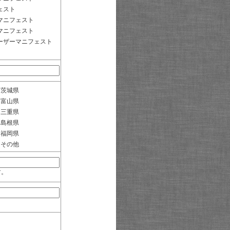
ェスト
マニフェスト
マニフェスト
ーザーマニフェスト
茨城県
富山県
三重県
島根県
福岡県
その他
す。