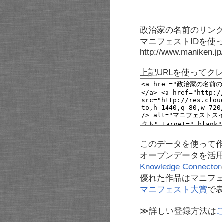
政治家の名前のリンク
マニフェストIDを使
http://www.maniken.j
上記URLを使ってク
このデータを使って
オープンデータを活
Knowledge Connector
優れた作品はマニフ
マニフェスト大賞
で
≫詳しい登録方法は