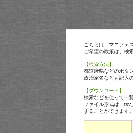
こちらは、マニフェ
ご希望の政策は、検
【検索方法】
都道府県などのボタ
政治家名なども記入
【ダウンロード】
検索などを使って一
ファイル形式は「tsv
することができます