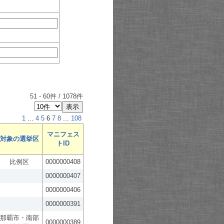
51
-
60
件 /
1078
件
1
...
4
5
6
7
8
...
108
マニフェス
対象の選挙区
トID
比例区
0000000408
0000000407
0000000406
0000000391
那覇市・南部
0000000389