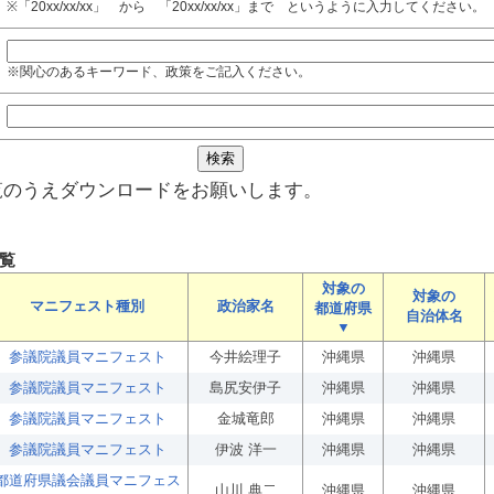
※「20xx/xx/xx」 から 「20xx/xx/xx」まで というように入力してください。
※関心のあるキーワード、政策をご記入ください。
覧のうえダウンロードをお願いします。
覧
対象の
対象の
マニフェスト種別
政治家名
都道府県
自治体名
▼
参議院議員マニフェスト
今井絵理子
沖縄県
沖縄県
参議院議員マニフェスト
島尻安伊子
沖縄県
沖縄県
参議院議員マニフェスト
金城竜郎
沖縄県
沖縄県
参議院議員マニフェスト
伊波 洋一
沖縄県
沖縄県
都道府県議会議員マニフェス
山川 典二
沖縄県
沖縄県