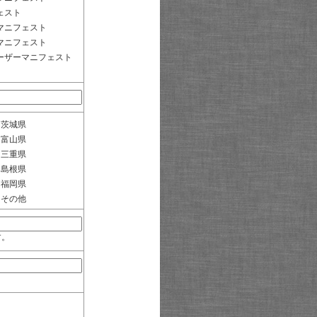
ェスト
マニフェスト
マニフェスト
ーザーマニフェスト
茨城県
富山県
三重県
島根県
福岡県
その他
す。