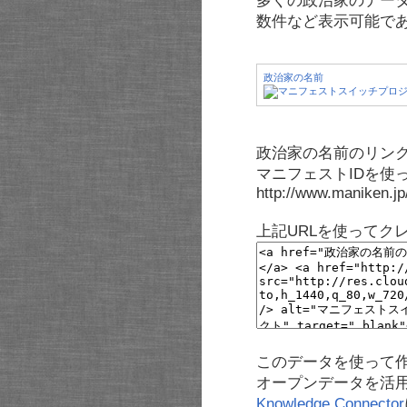
多くの政治家のデー
数件など表示可能で
政治家の名前
政治家の名前のリンク
マニフェストIDを使
http://www.maniken.j
上記URLを使ってク
このデータを使って
オープンデータを活
Knowledge Connector