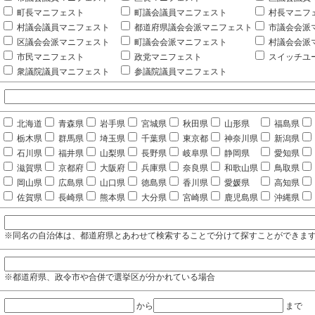
町長マニフェスト
町議会議員マニフェスト
村長マニフ
村議会議員マニフェスト
都道府県議会会派マニフェスト
市議会会派
区議会会派マニフェスト
町議会会派マニフェスト
村議会会派
市民マニフェスト
政党マニフェスト
スイッチユ
衆議院議員マニフェスト
参議院議員マニフェスト
北海道
青森県
岩手県
宮城県
秋田県
山形県
福島県
栃木県
群馬県
埼玉県
千葉県
東京都
神奈川県
新潟県
石川県
福井県
山梨県
長野県
岐阜県
静岡県
愛知県
滋賀県
京都府
大阪府
兵庫県
奈良県
和歌山県
鳥取県
岡山県
広島県
山口県
徳島県
香川県
愛媛県
高知県
佐賀県
長崎県
熊本県
大分県
宮崎県
鹿児島県
沖縄県
※同名の自治体は、都道府県とあわせて検索することで分けて探すことができま
※都道府県、政令市や合併で選挙区が分かれている場合
から
まで