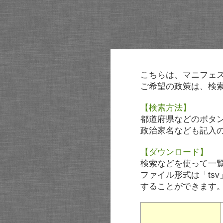
こちらは、マニフェ
ご希望の政策は、検
【検索方法】
都道府県などのボタ
政治家名なども記入
【ダウンロード】
検索などを使って一
ファイル形式は「tsv
することができます