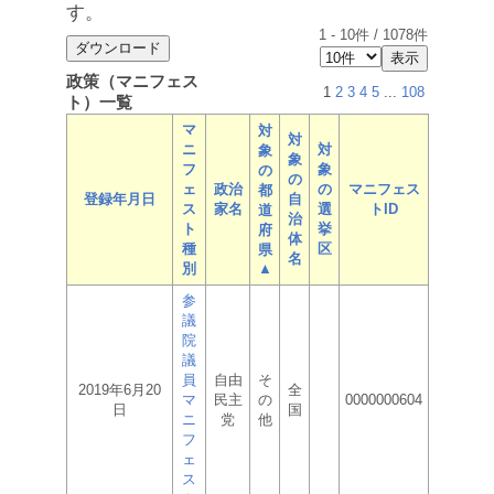
す。
1
-
10
件 /
1078
件
政策（マニフェス
1
2
3
4
5
...
108
ト）一覧
マ
対
対
ニ
対
象
象
フ
象
の
の
ェ
政治
の
マニフェス
都
登録年月日
自
ス
家名
選
トID
道
治
ト
挙
府
体
種
区
県
名
別
▲
参
議
院
議
員
自由
そ
2019年6月20
全
マ
民主
の
0000000604
日
国
ニ
党
他
フ
ェ
ス