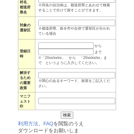
村名、
※同名の自治体は、都道府県とあわせて検索
都道府
することで分けて探すことができます。
県名
対象の
※都道府県、政令市や合併で選挙区が分かれ
選挙区
ている場合
から
登録日
まで
時
※「20xx/xx/xx」 から 「20xx/xx/xx」ま
で というように入力してください。
解決す
るため
※関心のあるキーワード、政策をご記入くだ
の重要
さい。
政策
マニフ
ェスト
ID
利用方法
、
FAQ
を閲覧のうえ
ダウンロードをお願いしま