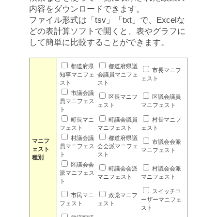
内容をダウンロードできます。
ファイル形式は「tsv」「txt」で、Excelな
どの表計算ソフトで開くと、表やグラフに
して簡単に比較することができます。
都道府県
都道府県議
市長マニフ
知事マニフェ
会議員マニフェ
ェスト
スト
スト
市議会議
区長マニフ
区議会議員
員マニフェス
ェスト
マニフェスト
ト
町長マニ
町議会議員
村長マニフ
フェスト
マニフェスト
ェスト
村議会議
都道府県議
マニフ
市議会会派
員マニフェス
会会派マニフェ
ェスト
マニフェスト
ト
スト
種別
区議会会
町議会会派
村議会会派
派マニフェス
マニフェスト
マニフェスト
ト
スイッチユ
市民マニ
政党マニフ
ーザーマニフェ
フェスト
ェスト
スト