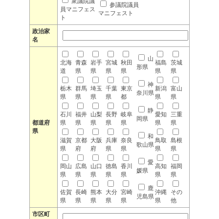
衆議院議
参議院議員
員マニフェス
マニフェスト
ト
政治家
名
山
北海
青森
岩手
宮城
秋田
福島
茨城
形県
道
県
県
県
県
県
県
神
栃木
群馬
埼玉
千葉
東京
新潟
富山
奈川県
県
県
県
県
都
県
県
静
石川
福井
山梨
長野
岐阜
愛知
三重
岡県
都道府
県
県
県
県
県
県
県
県
和
滋賀
京都
大阪
兵庫
奈良
鳥取
島根
歌山県
県
府
府
県
県
県
県
愛
岡山
広島
山口
徳島
香川
高知
福岡
媛県
県
県
県
県
県
県
県
鹿
佐賀
長崎
熊本
大分
宮崎
沖縄
その
児島県
県
県
県
県
県
県
他
市区町