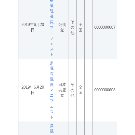
参
議
院
議
員
そ
2019年6月20
公明
全
マ
の
0000000607
日
党
国
ニ
他
フ
ェ
ス
ト
参
議
院
議
員
日本
そ
2019年6月20
全
マ
共産
の
0000000608
日
国
ニ
党
他
フ
ェ
ス
ト
参
議