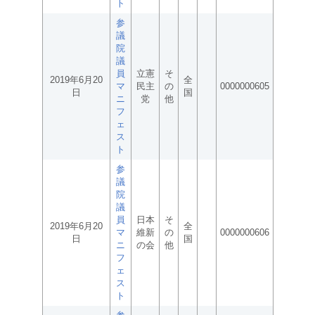
ト
参
議
院
議
員
立憲
そ
2019年6月20
全
マ
民主
の
0000000605
日
国
ニ
党
他
フ
ェ
ス
ト
参
議
院
議
員
日本
そ
2019年6月20
全
マ
維新
の
0000000606
日
国
ニ
の会
他
フ
ェ
ス
ト