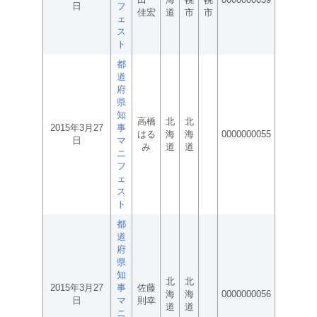
日
フ
佳宏
道
市
市
ェ
ス
ト
都
道
府
県
知
高橋
北
北
2015年3月27
事
はる
海
海
0000000055
日
マ
み
道
道
ニ
フ
ェ
ス
ト
都
道
府
県
知
北
北
2015年3月27
事
佐藤
海
海
0000000056
日
マ
則幸
道
道
ニ