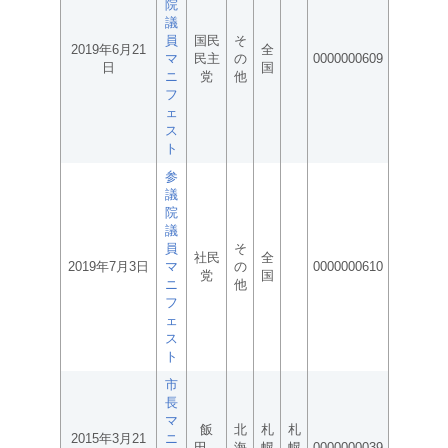
院
議
員
国民
そ
2019年6月21
全
マ
民主
の
0000000609
日
国
ニ
党
他
フ
ェ
ス
ト
参
議
院
議
員
そ
社民
全
2019年7月3日
マ
の
0000000610
党
国
ニ
他
フ
ェ
ス
ト
市
長
マ
飯
北
札
札
2015年3月21
ニ
田
海
幌
幌
0000000039