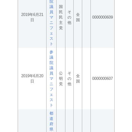
院
議
国
員
民
そ
2019年6月21
全
マ
民
の
0000000609
日
国
ニ
主
他
フ
党
ェ
ス
ト
参
議
院
議
員
公
そ
2019年6月20
全
マ
明
の
0000000607
日
国
ニ
党
他
フ
ェ
ス
ト
都
道
府
県