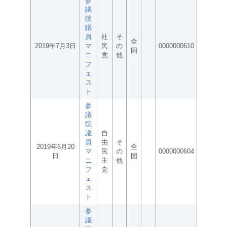
参
議
院
議
員
社
そ
全
2019年7月3日
マ
民
の
0000000610
国
ニ
党
他
フ
ェ
ス
ト
参
議
院
議
自
員
由
そ
2019年6月20
全
マ
民
の
0000000604
日
国
ニ
主
他
フ
党
ェ
ス
ト
参
議