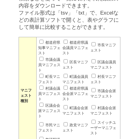
内容をダウンロードできます。
ファイル形式は「tsv」「txt」で、Excelな
どの表計算ソフトで開くと、表やグラフに
して簡単に比較することができます。
都道府県
都道府県議
市長マニフ
知事マニフェ
会議員マニフェ
ェスト
スト
スト
市議会議
区長マニフ
区議会議員
員マニフェス
ェスト
マニフェスト
ト
町長マニ
町議会議員
村長マニフ
フェスト
マニフェスト
ェスト
村議会議
都道府県議
マニフ
市議会会派
員マニフェス
会会派マニフェ
ェスト
マニフェスト
ト
スト
種別
区議会会
町議会会派
村議会会派
派マニフェス
マニフェスト
マニフェスト
ト
スイッチユ
市民マニ
政党マニフ
ーザーマニフェ
フェスト
ェスト
スト