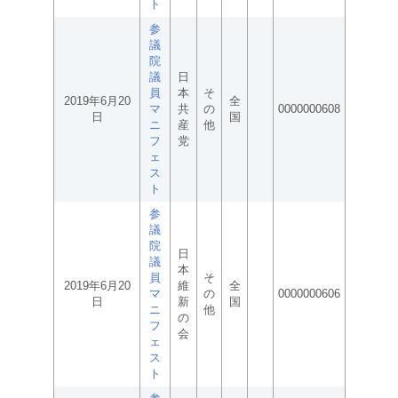
ト
参
議
院
議
日
員
本
そ
2019年6月20
全
マ
共
の
0000000608
日
国
ニ
産
他
フ
党
ェ
ス
ト
参
議
院
日
議
本
員
そ
2019年6月20
維
全
マ
の
0000000606
日
新
国
ニ
他
の
フ
会
ェ
ス
ト