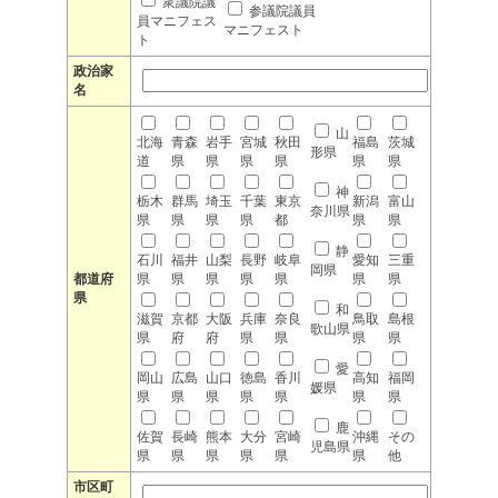
衆議院議
参議院議員
員マニフェス
マニフェスト
ト
政治家
名
山
北海
青森
岩手
宮城
秋田
福島
茨城
形県
道
県
県
県
県
県
県
神
栃木
群馬
埼玉
千葉
東京
新潟
富山
奈川県
県
県
県
県
都
県
県
静
石川
福井
山梨
長野
岐阜
愛知
三重
岡県
都道府
県
県
県
県
県
県
県
県
和
滋賀
京都
大阪
兵庫
奈良
鳥取
島根
歌山県
県
府
府
県
県
県
県
愛
岡山
広島
山口
徳島
香川
高知
福岡
媛県
県
県
県
県
県
県
県
鹿
佐賀
長崎
熊本
大分
宮崎
沖縄
その
児島県
県
県
県
県
県
県
他
市区町