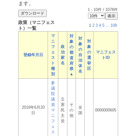
ます。
1
-
10
件 /
1078
件
政策（マニフェス
1
2
3
4
5
...
108
ト）一覧
マ
対
対
ニ
対
象
象
フ
政
象
の
の
ェ
治
の
マニフェス
都
登録年月日
自
ス
家
選
トID
道
治
ト
名
挙
府
体
種
区
県
名
別
▲
参
議
院
議
立
員
憲
そ
2019年6月20
全
マ
民
の
0000000605
日
国
ニ
主
他
フ
党
ェ
ス