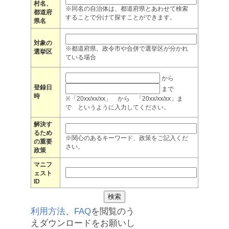
村名、
※同名の自治体は、都道府県とあわせて検索
都道府
することで分けて探すことができます。
県名
対象の
※都道府県、政令市や合併で選挙区が分かれ
選挙区
ている場合
から
登録日
まで
時
※「20xx/xx/xx」 から 「20xx/xx/xx」ま
で というように入力してください。
解決す
るため
※関心のあるキーワード、政策をご記入くだ
の重要
さい。
政策
マニフ
ェスト
ID
利用方法
、
FAQ
を閲覧のう
えダウンロードをお願いし