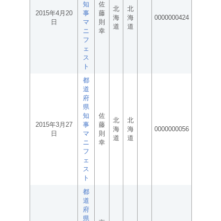
知
佐
北
北
2015年4月20
事
藤
海
海
0000000424
日
マ
則
道
道
ニ
幸
フ
ェ
ス
ト
都
道
府
県
知
佐
北
北
2015年3月27
事
藤
海
海
0000000056
日
マ
則
道
道
ニ
幸
フ
ェ
ス
ト
都
道
府
県