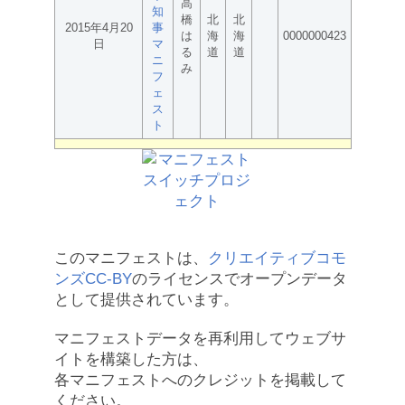
高
知
橋
北
北
2015年4月20
事
は
海
海
0000000423
日
マ
る
道
道
ニ
み
フ
ェ
ス
ト
このマニフェストは、
クリエイティブコモ
ンズCC-BY
のライセンスでオープンデータ
として提供されています。
マニフェストデータを再利用してウェブサ
イトを構築した方は、
各マニフェストへのクレジットを掲載して
ください。