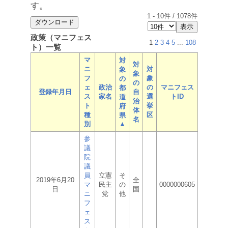
す。
1
-
10
件 /
1078
件
政策（マニフェス
1
2
3
4
5
...
108
ト）一覧
マ
対
対
ニ
対
象
象
フ
象
の
の
ェ
政治
の
マニフェス
都
登録年月日
自
ス
家名
選
トID
道
治
ト
挙
府
体
種
区
県
名
別
▲
参
議
院
議
員
立憲
そ
2019年6月20
全
マ
民主
の
0000000605
日
国
ニ
党
他
フ
ェ
ス