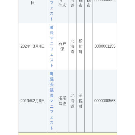
日
フ
佳宏
道
市
市
ェ
ス
ト
町
長
マ
北
松
ニ
石戸
2024年3月4日
海
前
0000001155
フ
保
道
町
ェ
ス
ト
町
議
会
議
員
北
浦
沼尾
2019年2月6日
マ
海
幌
0000000565
昌也
ニ
道
町
フ
ェ
ス
ト