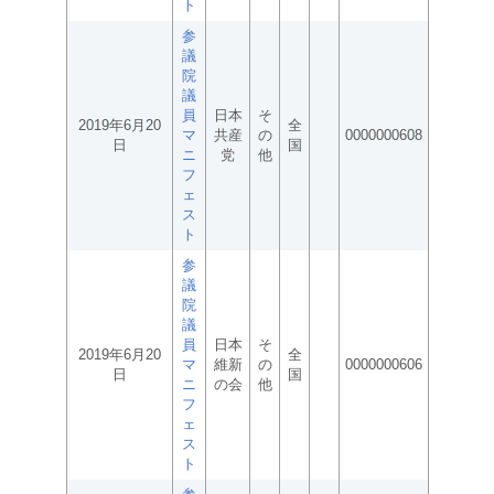
ト
参
議
院
議
員
日本
そ
2019年6月20
全
マ
共産
の
0000000608
日
国
ニ
党
他
フ
ェ
ス
ト
参
議
院
議
員
日本
そ
2019年6月20
全
マ
維新
の
0000000606
日
国
ニ
の会
他
フ
ェ
ス
ト