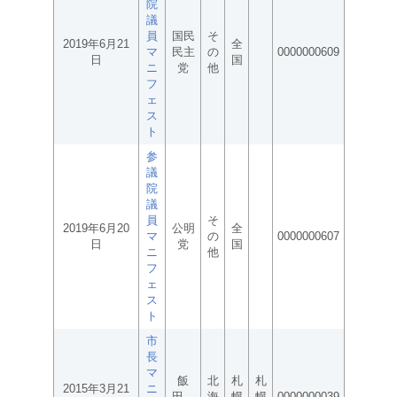
院
議
員
国民
そ
2019年6月21
全
マ
民主
の
0000000609
日
国
ニ
党
他
フ
ェ
ス
ト
参
議
院
議
員
そ
2019年6月20
公明
全
マ
の
0000000607
日
党
国
ニ
他
フ
ェ
ス
ト
市
長
マ
飯
北
札
札
2015年3月21
ニ
田
海
幌
幌
0000000039