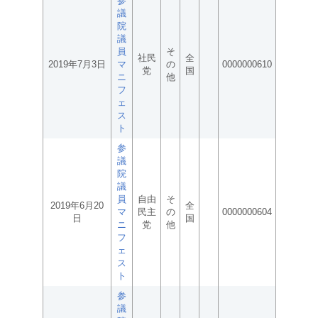
参
議
院
議
員
そ
社民
全
2019年7月3日
マ
の
0000000610
党
国
ニ
他
フ
ェ
ス
ト
参
議
院
議
員
自由
そ
2019年6月20
全
マ
民主
の
0000000604
日
国
ニ
党
他
フ
ェ
ス
ト
参
議