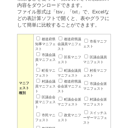
内容をダウンロードできます。
ファイル形式は「tsv」「txt」で、Excelな
どの表計算ソフトで開くと、表やグラフに
して簡単に比較することができます。
都道府県
都道府県議
市長マニフ
知事マニフェ
会議員マニフェ
ェスト
スト
スト
市議会議
区長マニフ
区議会議員
員マニフェス
ェスト
マニフェスト
ト
町長マニ
町議会議員
村長マニフ
フェスト
マニフェスト
ェスト
村議会議
都道府県議
マニフ
市議会会派
員マニフェス
会会派マニフェ
ェスト
マニフェスト
ト
スト
種別
区議会会
町議会会派
村議会会派
派マニフェス
マニフェスト
マニフェスト
ト
スイッチユ
市民マニ
政党マニフ
ーザーマニフェ
フェスト
ェスト
スト