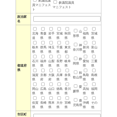
衆議院議
参議院議員
員マニフェス
マニフェスト
ト
政治家
名
山
北海
青森
岩手
宮城
秋田
福島
茨城
形県
道
県
県
県
県
県
県
神
栃木
群馬
埼玉
千葉
東京
新潟
富山
奈川県
県
県
県
県
都
県
県
静
石川
福井
山梨
長野
岐阜
愛知
三重
岡県
都道府
県
県
県
県
県
県
県
県
和
滋賀
京都
大阪
兵庫
奈良
鳥取
島根
歌山県
県
府
府
県
県
県
県
愛
岡山
広島
山口
徳島
香川
高知
福岡
媛県
県
県
県
県
県
県
県
鹿
佐賀
長崎
熊本
大分
宮崎
沖縄
その
児島県
県
県
県
県
県
県
他
市区町