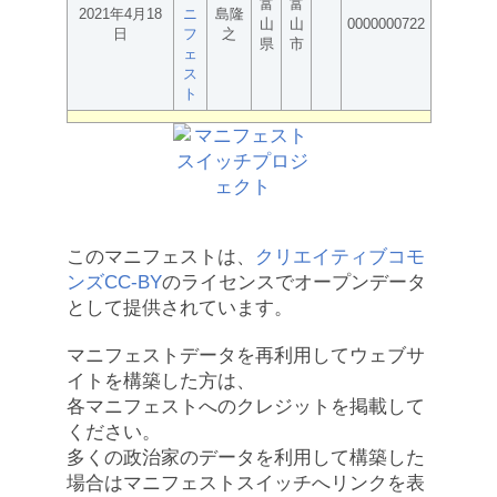
富
富
2021年4月18
ニ
島隆
山
山
0000000722
日
フ
之
県
市
ェ
ス
ト
このマニフェストは、
クリエイティブコモ
ンズCC-BY
のライセンスでオープンデータ
として提供されています。
マニフェストデータを再利用してウェブサ
イトを構築した方は、
各マニフェストへのクレジットを掲載して
ください。
多くの政治家のデータを利用して構築した
場合はマニフェストスイッチへリンクを表