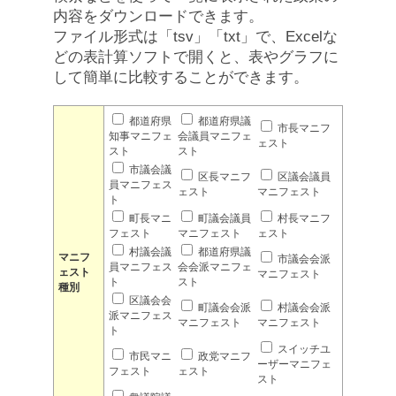
内容をダウンロードできます。
ファイル形式は「tsv」「txt」で、Excelな
どの表計算ソフトで開くと、表やグラフに
して簡単に比較することができます。
都道府県
都道府県議
市長マニフ
知事マニフェ
会議員マニフェ
ェスト
スト
スト
市議会議
区長マニフ
区議会議員
員マニフェス
ェスト
マニフェスト
ト
町長マニ
町議会議員
村長マニフ
フェスト
マニフェスト
ェスト
村議会議
都道府県議
マニフ
市議会会派
員マニフェス
会会派マニフェ
ェスト
マニフェスト
ト
スト
種別
区議会会
町議会会派
村議会会派
派マニフェス
マニフェスト
マニフェスト
ト
スイッチユ
市民マニ
政党マニフ
ーザーマニフェ
フェスト
ェスト
スト