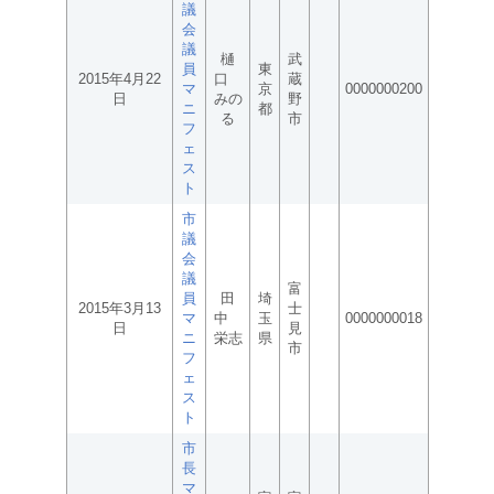
議
会
議
樋
武
員
東
2015年4月22
口
蔵
マ
京
0000000200
日
みの
野
ニ
都
る
市
フ
ェ
ス
ト
市
議
会
議
富
員
田
埼
2015年3月13
士
マ
中
玉
0000000018
日
見
ニ
栄志
県
市
フ
ェ
ス
ト
市
長
マ