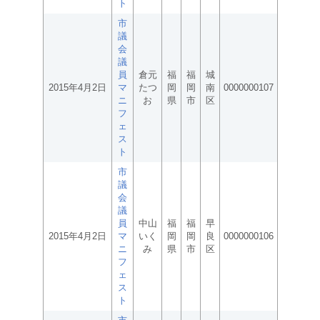
ト
市
議
会
議
員
倉元
福
福
城
2015年4月2日
マ
たつ
岡
岡
南
0000000107
ニ
お
県
市
区
フ
ェ
ス
ト
市
議
会
議
員
中山
福
福
早
2015年4月2日
マ
いく
岡
岡
良
0000000106
ニ
み
県
市
区
フ
ェ
ス
ト