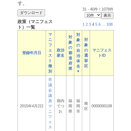
す。
31
-
40
件 /
1078
件
政策（マニフェス
1
2
3
4
5
6
...
108
ト）一覧
マ
対
対
ニ
対
象
象
フ
象
の
の
ェ
政治
の
マニフェス
自
登録年月日
都
ス
家名
選
トID
治
道
ト
挙
体
府
種
区
名
県
別
▼
市
議
会
議
員
堀内
福
福
南
2015年4月2日
マ
てつ
岡
岡
0000000108
区
ニ
お
県
市
フ
ェ
ス