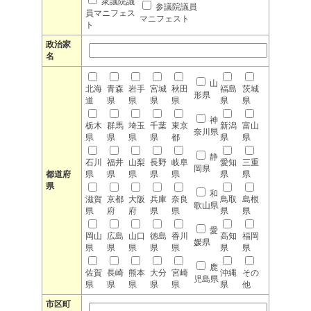
衆議院議
参議院議員
員マニフェス
マニフェスト
ト
政治家
名
山
北海
青森
岩手
宮城
秋田
福島
茨城
形県
道
県
県
県
県
県
県
神
栃木
群馬
埼玉
千葉
東京
新潟
富山
奈川県
県
県
県
県
都
県
県
静
石川
福井
山梨
長野
岐阜
愛知
三重
岡県
都道府
県
県
県
県
県
県
県
県
和
滋賀
京都
大阪
兵庫
奈良
鳥取
島根
歌山県
県
府
府
県
県
県
県
愛
岡山
広島
山口
徳島
香川
高知
福岡
媛県
県
県
県
県
県
県
県
鹿
佐賀
長崎
熊本
大分
宮崎
沖縄
その
児島県
県
県
県
県
県
県
他
市区町