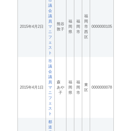
市
議
会
議
福
員
福
福
岡
熊谷
2015年4月2日
マ
岡
岡
市
0000000105
敦子
ニ
県
市
西
フ
区
ェ
ス
ト
市
議
会
議
員
森
福
福
東
2015年4月1日
マ
あや
岡
岡
0000000078
区
ニ
子
県
市
フ
ェ
ス
ト
都
道