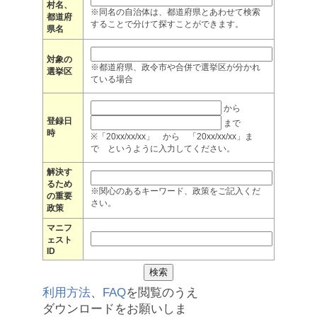
村名、
※同名の自治体は、都道府県とあわせて検索
都道府
することで分けて探すことができます。
県名
対象の
※都道府県、政令市や合併で選挙区が分かれ
選挙区
ている場合
から
登録日
まで
時
※「20xx/xx/xx」 から 「20xx/xx/xx」ま
で というように入力してください。
解決す
るため
※関心のあるキーワード、政策をご記入くだ
の重要
さい。
政策
マニフ
ェスト
ID
利用方法
、
FAQ
を閲覧のうえ
ダウンロードをお願いしま