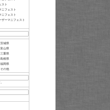
ェスト
マニフェスト
マニフェスト
ーザーマニフェスト
茨城県
富山県
三重県
島根県
福岡県
その他
す。