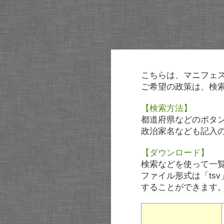
こちらは、マニフェ
ご希望の政策は、検
【検索方法】
都道府県などのボタ
政治家名なども記入
【ダウンロード】
検索などを使って一
ファイル形式は「tsv
することができます