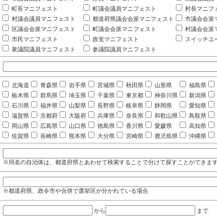
町長マニフェスト
町議会議員マニフェスト
村長マニフ
村議会議員マニフェスト
都道府県議会会派マニフェスト
市議会会派
区議会会派マニフェスト
町議会会派マニフェスト
村議会会派
市民マニフェスト
政党マニフェスト
スイッチユ
衆議院議員マニフェスト
参議院議員マニフェスト
北海道
青森県
岩手県
宮城県
秋田県
山形県
福島県
栃木県
群馬県
埼玉県
千葉県
東京都
神奈川県
新潟県
石川県
福井県
山梨県
長野県
岐阜県
静岡県
愛知県
滋賀県
京都府
大阪府
兵庫県
奈良県
和歌山県
鳥取県
岡山県
広島県
山口県
徳島県
香川県
愛媛県
高知県
佐賀県
長崎県
熊本県
大分県
宮崎県
鹿児島県
沖縄県
※同名の自治体は、都道府県とあわせて検索することで分けて探すことができま
※都道府県、政令市や合併で選挙区が分かれている場合
から
まで