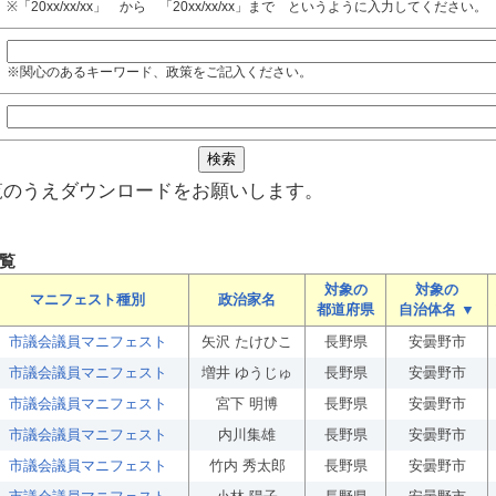
※「20xx/xx/xx」 から 「20xx/xx/xx」まで というように入力してください。
※関心のあるキーワード、政策をご記入ください。
覧のうえダウンロードをお願いします。
覧
対象の
対象の
マニフェスト種別
政治家名
都道府県
自治体名 ▼
市議会議員マニフェスト
矢沢 たけひこ
長野県
安曇野市
市議会議員マニフェスト
増井 ゆうじゅ
長野県
安曇野市
市議会議員マニフェスト
宮下 明博
長野県
安曇野市
市議会議員マニフェスト
内川集雄
長野県
安曇野市
市議会議員マニフェスト
竹内 秀太郎
長野県
安曇野市