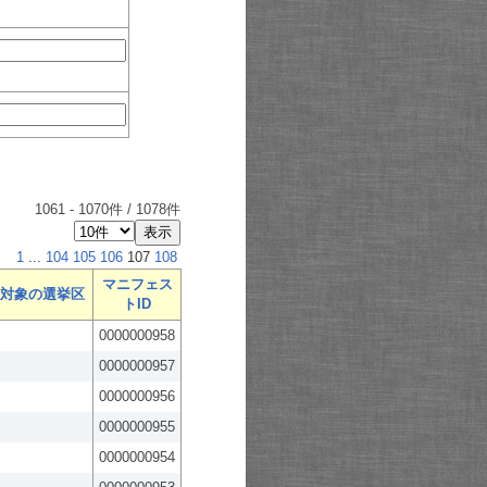
1061
-
1070
件 /
1078
件
1
...
104
105
106
107
108
マニフェス
対象の選挙区
トID
0000000958
0000000957
0000000956
0000000955
0000000954