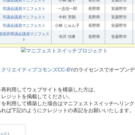
市議会議員マニフェスト
小林 陽子
長野県
安曇野市
市議会議員マニフェスト
一志信一郎
長野県
安曇野市
市議会議員マニフェスト
中村 芳朗
長野県
安曇野市
市議会議員マニフェスト
小林 じゅん子
長野県
安曇野市
都道府県議会議員マニフェス
寺沢 功希
長野県
安曇野市
ト
、
クリエイティブコモンズCC-BY
のライセンスでオープンデ
を再利用してウェブサイトを構築した方は、
クレジットを掲載してください。
タを利用して構築した場合はマニフェストスイッチへリンク
あれば下記のようにクレジットの表記をお願いいたします。