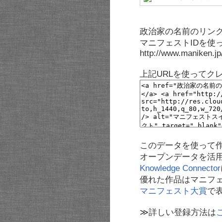
政治家の名前のリンク
マニフェストIDを使
http://www.maniken.j
上記URLを使ってク
このデータを使って
オープンデータを活
Knowledge Connector
優れた作品はマニフ
マニフェスト大賞
で
≫詳しい登録方法は