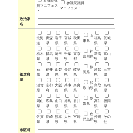
衆議院議
参議院議員
員マニフェス
マニフェスト
ト
政治家
名
山
北海
青森
岩手
宮城
秋田
福島
茨城
形県
道
県
県
県
県
県
県
神
栃木
群馬
埼玉
千葉
東京
新潟
富山
奈川県
県
県
県
県
都
県
県
静
石川
福井
山梨
長野
岐阜
愛知
三重
岡県
都道府
県
県
県
県
県
県
県
県
和
滋賀
京都
大阪
兵庫
奈良
鳥取
島根
歌山県
県
府
府
県
県
県
県
愛
岡山
広島
山口
徳島
香川
高知
福岡
媛県
県
県
県
県
県
県
県
鹿
佐賀
長崎
熊本
大分
宮崎
沖縄
その
児島県
県
県
県
県
県
県
他
市区町