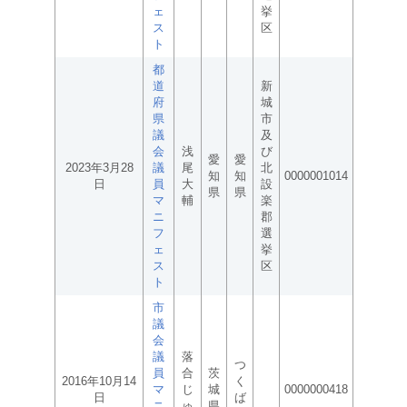
ェ
挙
ス
区
ト
都
道
新
府
城
県
市
議
及
会
浅
び
愛
愛
2023年3月28
議
尾
北
知
知
0000001014
日
員
大
設
県
県
マ
輔
楽
ニ
郡
フ
選
ェ
挙
ス
区
ト
市
議
会
議
落
つ
員
合
茨
2016年10月14
く
マ
じ
城
0000000418
日
ば
ニ
ゅ
県