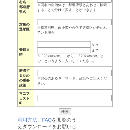
村名、
※同名の自治体は、都道府県とあわせて検索
都道府
することで分けて探すことができます。
県名
対象の
※都道府県、政令市や合併で選挙区が分かれ
選挙区
ている場合
から
登録日
まで
時
※「20xx/xx/xx」 から 「20xx/xx/xx」ま
で というように入力してください。
解決す
るため
※関心のあるキーワード、政策をご記入くだ
の重要
さい。
政策
マニフ
ェスト
ID
利用方法
、
FAQ
を閲覧のう
えダウンロードをお願いし