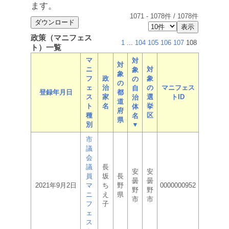
ます。
1071
-
1078
件 /
1078
件
政策（マニフェス
1
...
104
105
106
107
108
ト）一覧
マ
対
対
ニ
対
象
象
フ
政
象
の
の
ェ
治
の
マニフェス
自
登録年月日
都
ス
家
選
トID
治
道
ト
名
挙
体
府
種
区
名
県
別
▼
市
議
会
議
長
安
安
員
坂
長
曇
曇
2021年9月2日
マ
ち
野
0000000952
野
野
ニ
え
県
市
市
フ
子
ェ
ス