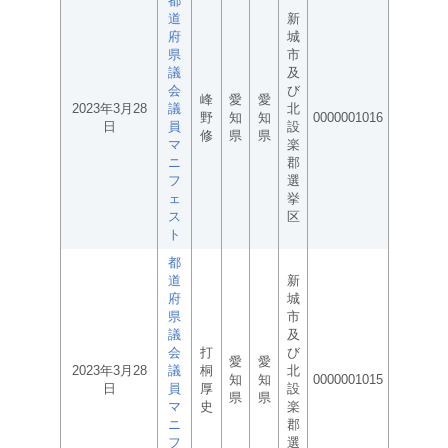
都
道
新
府
城
県
市
議
及
会
び
峰
愛
愛
2023年3月28
議
北
野
知
知
0000001016
日
員
設
修
県
県
マ
楽
ニ
郡
フ
選
ェ
挙
ス
区
ト
都
道
新
府
城
県
市
議
及
会
打
び
愛
愛
2023年3月28
議
桐
北
知
知
0000001015
日
員
厚
設
県
県
マ
史
楽
ニ
郡
フ
選