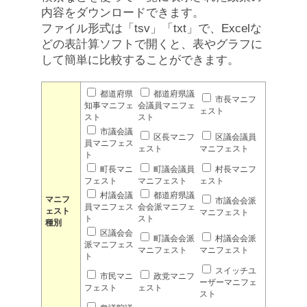
内容をダウンロードできます。
ファイル形式は「tsv」「txt」で、Excelな
どの表計算ソフトで開くと、表やグラフに
して簡単に比較することができます。
都道府県
都道府県議
市長マニフ
知事マニフェ
会議員マニフェ
ェスト
スト
スト
市議会議
区長マニフ
区議会議員
員マニフェス
ェスト
マニフェスト
ト
町長マニ
町議会議員
村長マニフ
フェスト
マニフェスト
ェスト
村議会議
都道府県議
マニフ
市議会会派
員マニフェス
会会派マニフェ
ェスト
マニフェスト
ト
スト
種別
区議会会
町議会会派
村議会会派
派マニフェス
マニフェスト
マニフェスト
ト
スイッチユ
市民マニ
政党マニフ
ーザーマニフェ
フェスト
ェスト
スト