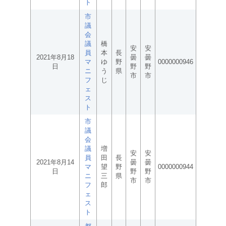
ト
市
議
会
議
橋
安
安
員
本
長
2021年8月18
曇
曇
マ
ゆ
野
0000000946
日
野
野
ニ
う
県
市
市
フ
じ
ェ
ス
ト
市
議
会
議
増
安
安
員
田
長
2021年8月14
曇
曇
マ
望
野
0000000944
日
野
野
ニ
三
県
市
市
フ
郎
ェ
ス
ト