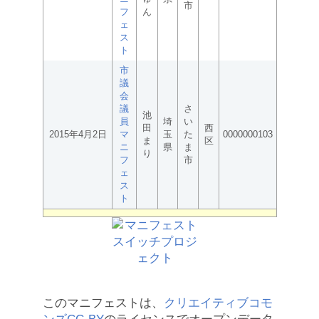
市
フ
ん
ェ
ス
ト
市
議
会
議
さ
池
員
埼
い
田
西
2015年4月2日
マ
玉
た
0000000103
ま
区
ニ
県
ま
り
フ
市
ェ
ス
ト
このマニフェストは、
クリエイティブコモ