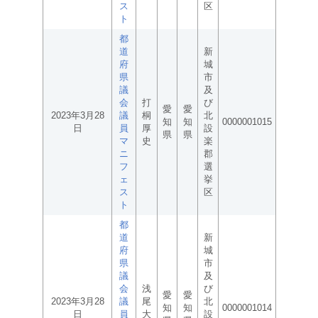
ス
区
ト
都
道
新
府
城
県
市
議
及
会
打
び
愛
愛
2023年3月28
議
桐
北
知
知
0000001015
日
員
厚
設
県
県
マ
史
楽
ニ
郡
フ
選
ェ
挙
ス
区
ト
都
道
新
府
城
県
市
議
及
会
浅
び
愛
愛
2023年3月28
議
尾
北
知
知
0000001014
日
員
大
設