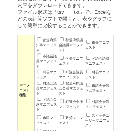
内容をダウンロードできます。
ファイル形式は「tsv」「txt」で、Excelな
どの表計算ソフトで開くと、表やグラフに
して簡単に比較することができます。
都道府県
都道府県議
市長マニフ
知事マニフェ
会議員マニフェ
ェスト
スト
スト
市議会議
区長マニフ
区議会議員
員マニフェス
ェスト
マニフェスト
ト
町長マニ
町議会議員
村長マニフ
フェスト
マニフェスト
ェスト
村議会議
都道府県議
マニフ
市議会会派
員マニフェス
会会派マニフェ
ェスト
マニフェスト
ト
スト
種別
区議会会
町議会会派
村議会会派
派マニフェス
マニフェスト
マニフェスト
ト
スイッチユ
市民マニ
政党マニフ
ーザーマニフェ
フェスト
ェスト
スト