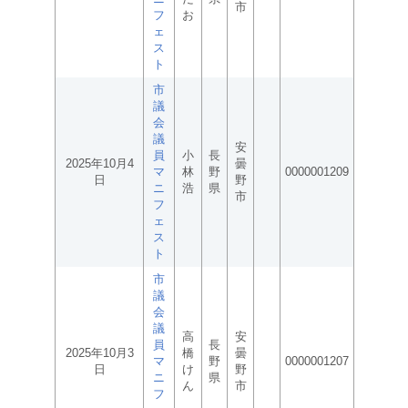
市
フ
お
ェ
ス
ト
市
議
会
議
安
員
小
長
2025年10月4
曇
マ
林
野
0000001209
日
野
ニ
浩
県
市
フ
ェ
ス
ト
市
議
会
議
高
安
員
長
2025年10月3
橋
曇
マ
野
0000001207
日
け
野
ニ
県
ん
市
フ