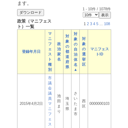
ます。
1
-
10
件 /
1078
件
政策（マニフェス
1
2
3
4
5
...
108
ト）一覧
マ
対
対
ニ
対
象
象
フ
政
象
の
の
ェ
治
の
マニフェス
自
登録年月日
都
ス
家
選
トID
治
道
ト
名
挙
体
府
種
区
名
県
別
▲
市
議
会
議
さ
池
員
埼
い
田
西
2015年4月2日
マ
玉
た
0000000103
ま
区
ニ
県
ま
り
フ
市
ェ
ス