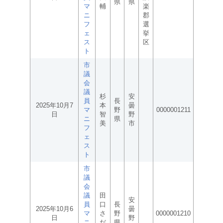
県
県
マ
輔
楽
ニ
郡
フ
選
ェ
挙
ス
区
ト
市
議
会
議
杉
安
員
長
2025年10月7
本
曇
マ
野
0000001211
日
智
野
ニ
県
美
市
フ
ェ
ス
ト
市
議
会
議
田
安
員
口
長
2025年10月6
曇
マ
さ
野
0000001210
日
野
ニ
だ
県