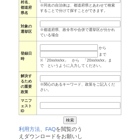
村名、
※同名の自治体は、都道府県とあわせて検索
都道府
することで分けて探すことができます。
県名
対象の
※都道府県、政令市や合併で選挙区が分かれ
選挙区
ている場合
から
登録日
まで
時
※「20xx/xx/xx」 から 「20xx/xx/xx」ま
で というように入力してください。
解決す
るため
※関心のあるキーワード、政策をご記入くだ
の重要
さい。
政策
マニフ
ェスト
ID
利用方法
、
FAQ
を閲覧のう
えダウンロードをお願いし