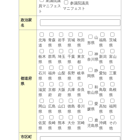
衆議院議
参議院議員
員マニフェス
マニフェスト
ト
政治家
名
山
北海
青森
岩手
宮城
秋田
福島
茨城
形県
道
県
県
県
県
県
県
神
栃木
群馬
埼玉
千葉
東京
新潟
富山
奈川県
県
県
県
県
都
県
県
静
石川
福井
山梨
長野
岐阜
愛知
三重
岡県
都道府
県
県
県
県
県
県
県
県
和
滋賀
京都
大阪
兵庫
奈良
鳥取
島根
歌山県
県
府
府
県
県
県
県
愛
岡山
広島
山口
徳島
香川
高知
福岡
媛県
県
県
県
県
県
県
県
鹿
佐賀
長崎
熊本
大分
宮崎
沖縄
その
児島県
県
県
県
県
県
県
他
市区町