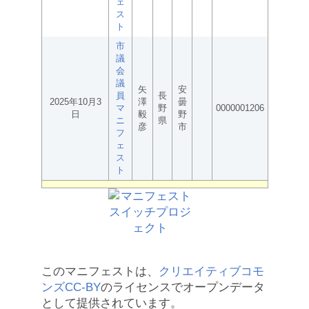
ェ
ス
ト
市
議
会
議
矢
安
員
長
2025年10月3
澤
曇
マ
野
0000001206
日
毅
野
ニ
県
彦
市
フ
ェ
ス
ト
このマニフェストは、
クリエイティブコモ
ンズCC-BY
のライセンスでオープンデータ
として提供されています。