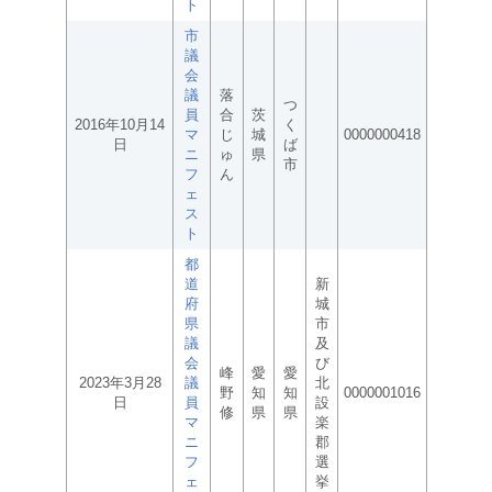
ト
市
議
会
議
落
つ
員
合
茨
2016年10月14
く
マ
じ
城
0000000418
日
ば
ニ
ゅ
県
市
フ
ん
ェ
ス
ト
都
道
新
府
城
県
市
議
及
会
び
峰
愛
愛
2023年3月28
議
北
野
知
知
0000001016
日
員
設
修
県
県
マ
楽
ニ
郡
フ
選
ェ
挙