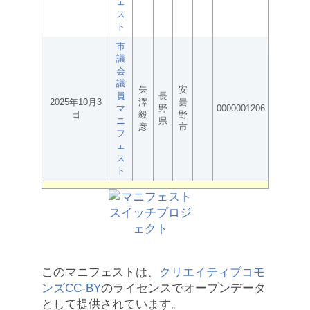
ェ
ス
ト
市
議
会
議
矢
安
員
長
2025年10月3
澤
曇
マ
野
0000001206
日
毅
野
ニ
県
彦
市
フ
ェ
ス
ト
このマニフェストは、
クリエイティブコモ
ンズCC-BY
のライセンスでオープンデータ
として提供されています。