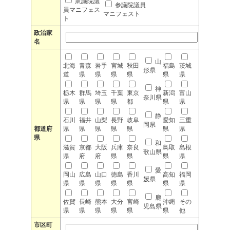
衆議院議
参議院議員
員マニフェス
マニフェスト
ト
政治家
名
山
北海
青森
岩手
宮城
秋田
福島
茨城
形県
道
県
県
県
県
県
県
神
栃木
群馬
埼玉
千葉
東京
新潟
富山
奈川県
県
県
県
県
都
県
県
静
石川
福井
山梨
長野
岐阜
愛知
三重
岡県
都道府
県
県
県
県
県
県
県
県
和
滋賀
京都
大阪
兵庫
奈良
鳥取
島根
歌山県
県
府
府
県
県
県
県
愛
岡山
広島
山口
徳島
香川
高知
福岡
媛県
県
県
県
県
県
県
県
鹿
佐賀
長崎
熊本
大分
宮崎
沖縄
その
児島県
県
県
県
県
県
県
他
市区町