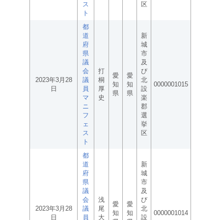
ス
区
ト
都
道
新
府
城
県
市
議
及
会
打
び
愛
愛
2023年3月28
議
桐
北
知
知
0000001015
日
員
厚
設
県
県
マ
史
楽
ニ
郡
フ
選
ェ
挙
ス
区
ト
都
道
新
府
城
県
市
議
及
会
浅
び
愛
愛
2023年3月28
議
尾
北
知
知
0000001014
日
員
大
設