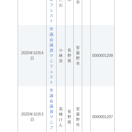
市
フ
お
ェ
ス
ト
市
議
会
議
安
員
小
長
2025年10月4
曇
マ
林
野
0000001209
日
野
ニ
浩
県
市
フ
ェ
ス
ト
市
議
会
議
高
安
員
長
2025年10月3
橋
曇
マ
野
0000001207
日
け
野
ニ
県
ん
市
フ