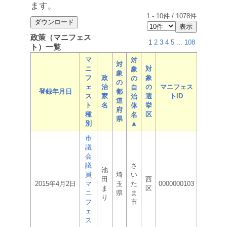
ます。
1
-
10
件 /
1078
件
政策（マニフェス
1
2
3
4
5
...
108
ト）一覧
マ
対
対
ニ
対
象
象
フ
政
象
の
の
ェ
治
の
マニフェス
自
登録年月日
都
ス
家
選
トID
治
道
ト
名
挙
体
府
種
区
名
県
別
▲
市
議
会
議
さ
池
員
埼
い
田
西
2015年4月2日
マ
玉
た
0000000103
ま
区
ニ
県
ま
り
フ
市
ェ
ス