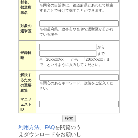
村名、
※同名の自治体は、都道府県とあわせて検索
都道府
することで分けて探すことができます。
県名
対象の
※都道府県、政令市や合併で選挙区が分かれ
選挙区
ている場合
から
登録日
まで
時
※「20xx/xx/xx」 から 「20xx/xx/xx」ま
で というように入力してください。
解決す
るため
※関心のあるキーワード、政策をご記入くだ
の重要
さい。
政策
マニフ
ェスト
ID
利用方法
、
FAQ
を閲覧のう
えダウンロードをお願いし