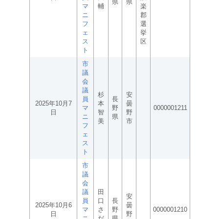
県
県
マ
輔
楽
ニ
郡
フ
選
ェ
挙
ス
区
ト
市
議
会
議
杉
安
員
長
2025年10月7
本
曇
マ
野
0000001211
日
智
野
ニ
県
美
市
フ
ェ
ス
ト
市
議
会
議
田
安
員
口
長
2025年10月6
曇
マ
さ
野
0000001210
日
野
ニ
だ
県