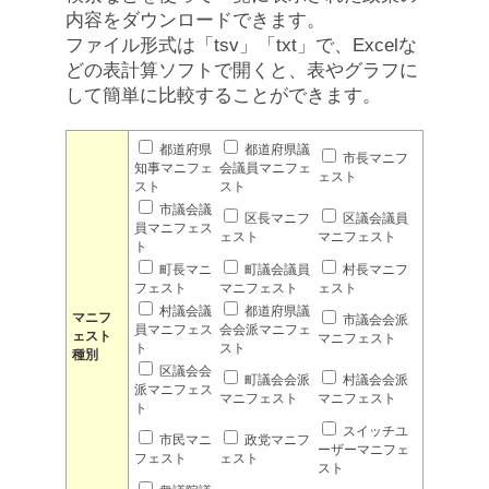
内容をダウンロードできます。
ファイル形式は「tsv」「txt」で、Excelな
どの表計算ソフトで開くと、表やグラフに
して簡単に比較することができます。
都道府県
都道府県議
市長マニフ
知事マニフェ
会議員マニフェ
ェスト
スト
スト
市議会議
区長マニフ
区議会議員
員マニフェス
ェスト
マニフェスト
ト
町長マニ
町議会議員
村長マニフ
フェスト
マニフェスト
ェスト
村議会議
都道府県議
マニフ
市議会会派
員マニフェス
会会派マニフェ
ェスト
マニフェスト
ト
スト
種別
区議会会
町議会会派
村議会会派
派マニフェス
マニフェスト
マニフェスト
ト
スイッチユ
市民マニ
政党マニフ
ーザーマニフェ
フェスト
ェスト
スト