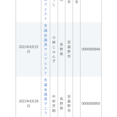
市
市
フ
じ
ェ
ス
ト
市
議
会
小
議
林
安
員
長
2021年8月22
じ
曇
マ
野
0000000948
日
ゅ
野
ニ
県
ん
市
フ
子
ェ
ス
ト
市
議
会
議
中
安
員
長
2021年8月28
村
曇
マ
野
0000000950
日
芳
野
ニ
県
朗
市
フ