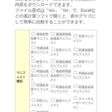
内容をダウンロードできます。
ファイル形式は「tsv」「txt」で、Excelな
どの表計算ソフトで開くと、表やグラフに
して簡単に比較することができます。
都道府県
都道府県議
市長マニフ
知事マニフェ
会議員マニフェ
ェスト
スト
スト
市議会議
区長マニフ
区議会議員
員マニフェス
ェスト
マニフェスト
ト
町長マニ
町議会議員
村長マニフ
フェスト
マニフェスト
ェスト
村議会議
都道府県議
マニフ
市議会会派
員マニフェス
会会派マニフェ
ェスト
マニフェスト
ト
スト
種別
区議会会
町議会会派
村議会会派
派マニフェス
マニフェスト
マニフェスト
ト
スイッチユ
市民マニ
政党マニフ
ーザーマニフェ
フェスト
ェスト
スト