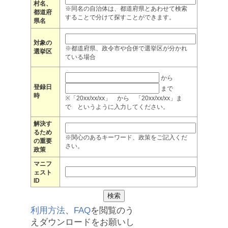
村名、
※同名の自治体は、都道府県とあわせて検索
都道府
することで分けて探すことができます。
県名
対象の
※都道府県、政令市や合併で選挙区が分かれ
選挙区
ている場合
から
登録日
まで
時
※「20xx/xx/xx」 から 「20xx/xx/xx」ま
で というように入力してください。
解決す
るため
※関心のあるキーワード、政策をご記入くだ
の重要
さい。
政策
マニフ
ェスト
ID
利用方法
、
FAQ
を閲覧のう
えダウンロードをお願いし