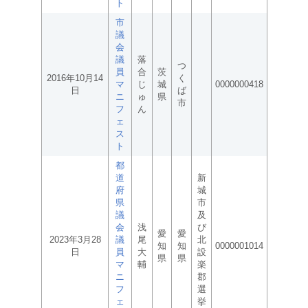
ト
市
議
会
議
落
つ
員
合
茨
2016年10月14
く
マ
じ
城
0000000418
日
ば
ニ
ゅ
県
市
フ
ん
ェ
ス
ト
都
道
新
府
城
県
市
議
及
会
浅
び
愛
愛
2023年3月28
議
尾
北
知
知
0000001014
日
員
大
設
県
県
マ
輔
楽
ニ
郡
フ
選
ェ
挙