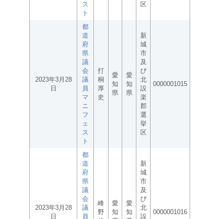
ス
区
ト
都
道
新
府
城
県
市
議
及
会
打
び
愛
愛
2023年3月28
議
桐
北
知
知
0000001015
日
員
厚
設
県
県
マ
史
楽
ニ
郡
フ
選
ェ
挙
ス
区
ト
都
道
新
府
城
県
市
議
及
会
び
峰
愛
愛
2023年3月28
議
北
野
知
知
0000001016
日
員
設