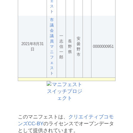
ェ
ス
ト
市
議
会
議
一
安
員
志
長
2021年8月31
曇
マ
信
野
0000000951
日
野
ニ
一
県
市
フ
郎
ェ
ス
ト
このマニフェストは、
クリエイティブコモ
ンズCC-BY
のライセンスでオープンデータ
として提供されています。