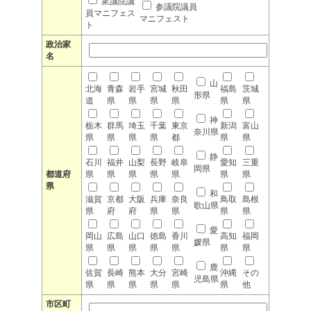
衆議院議
参議院議員
員マニフェス
マニフェスト
ト
政治家
名
山
北海
青森
岩手
宮城
秋田
福島
茨城
形県
道
県
県
県
県
県
県
神
栃木
群馬
埼玉
千葉
東京
新潟
富山
奈川県
県
県
県
県
都
県
県
静
石川
福井
山梨
長野
岐阜
愛知
三重
岡県
都道府
県
県
県
県
県
県
県
県
和
滋賀
京都
大阪
兵庫
奈良
鳥取
島根
歌山県
県
府
府
県
県
県
県
愛
岡山
広島
山口
徳島
香川
高知
福岡
媛県
県
県
県
県
県
県
県
鹿
佐賀
長崎
熊本
大分
宮崎
沖縄
その
児島県
県
県
県
県
県
県
他
市区町