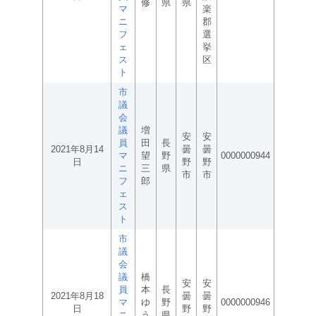
修
県
県
マ
楽
ニ
郡
フ
選
ェ
挙
ス
区
ト
市
議
会
議
増
安
安
員
田
長
2021年8月14
曇
曇
マ
望
野
0000000944
日
野
野
ニ
三
県
市
市
フ
郎
ェ
ス
ト
市
議
会
議
橋
安
安
員
本
長
2021年8月18
曇
曇
マ
ゆ
野
0000000946
日
野
野
ニ
う
県