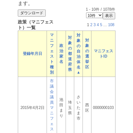
ます。
1
-
10
件 /
1078
件
政策（マニフェス
1
2
3
4
5
...
108
ト）一覧
マ
対
対
ニ
対
象
象
フ
政
象
の
の
ェ
治
の
マニフェス
自
登録年月日
都
ス
家
選
トID
治
道
ト
名
挙
体
府
種
区
名
県
別
▲
市
議
会
議
さ
池
員
埼
い
田
西
2015年4月2日
マ
玉
た
0000000103
ま
区
ニ
県
ま
り
フ
市
ェ
ス