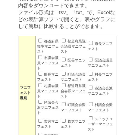
内容をダウンロードできます。
ファイル形式は「tsv」「txt」で、Excelな
どの表計算ソフトで開くと、表やグラフに
して簡単に比較することができます。
都道府県
都道府県議
市長マニフ
知事マニフェ
会議員マニフェ
ェスト
スト
スト
市議会議
区長マニフ
区議会議員
員マニフェス
ェスト
マニフェスト
ト
町長マニ
町議会議員
村長マニフ
フェスト
マニフェスト
ェスト
村議会議
都道府県議
マニフ
市議会会派
員マニフェス
会会派マニフェ
ェスト
マニフェスト
ト
スト
種別
区議会会
町議会会派
村議会会派
派マニフェス
マニフェスト
マニフェスト
ト
スイッチユ
市民マニ
政党マニフ
ーザーマニフェ
フェスト
ェスト
スト