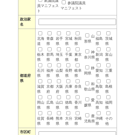
衆議院議
参議院議員
員マニフェス
マニフェスト
ト
政治家
名
山
北海
青森
岩手
宮城
秋田
福島
茨城
形県
道
県
県
県
県
県
県
神
栃木
群馬
埼玉
千葉
東京
新潟
富山
奈川県
県
県
県
県
都
県
県
静
石川
福井
山梨
長野
岐阜
愛知
三重
岡県
都道府
県
県
県
県
県
県
県
県
和
滋賀
京都
大阪
兵庫
奈良
鳥取
島根
歌山県
県
府
府
県
県
県
県
愛
岡山
広島
山口
徳島
香川
高知
福岡
媛県
県
県
県
県
県
県
県
鹿
佐賀
長崎
熊本
大分
宮崎
沖縄
その
児島県
県
県
県
県
県
県
他
市区町