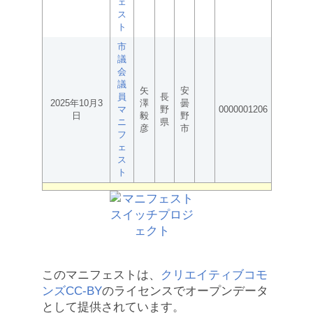
ェ
ス
ト
市
議
会
議
矢
安
員
長
2025年10月3
澤
曇
マ
野
0000001206
日
毅
野
ニ
県
彦
市
フ
ェ
ス
ト
このマニフェストは、
クリエイティブコモ
ンズCC-BY
のライセンスでオープンデータ
として提供されています。