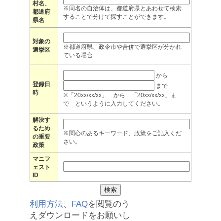
村名、
※同名の自治体は、都道府県とあわせて検索
都道府
することで分けて探すことができます。
県名
対象の
※都道府県、政令市や合併で選挙区が分かれ
選挙区
ている場合
から
登録日
まで
時
※「20xx/xx/xx」 から 「20xx/xx/xx」ま
で というように入力してください。
解決す
るため
※関心のあるキーワード、政策をご記入くだ
の重要
さい。
政策
マニフ
ェスト
ID
利用方法
、
FAQ
を閲覧のう
えダウンロードをお願いし