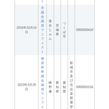
ト
市
議
会
議
落
つ
員
合
茨
2016年10月14
く
マ
じ
城
0000000418
日
ば
ニ
ゅ
県
市
フ
ん
ェ
ス
ト
都
道
新
府
城
県
市
議
及
会
び
峰
愛
愛
2023年3月28
議
北
野
知
知
0000001016
日
員
設
修
県
県
マ
楽
ニ
郡
フ
選
ェ
挙