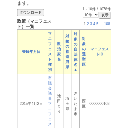
ます。
1
-
10
件 /
1078
件
政策（マニフェス
1
2
3
4
5
...
108
ト）一覧
マ
対
対
ニ
対
象
象
フ
政
象
の
の
ェ
治
の
マニフェス
自
登録年月日
都
ス
家
選
トID
治
道
ト
名
挙
体
府
種
区
名
県
別
▲
市
議
会
議
さ
池
員
埼
い
田
西
2015年4月2日
マ
玉
た
0000000103
ま
区
ニ
県
ま
り
フ
市
ェ
ス