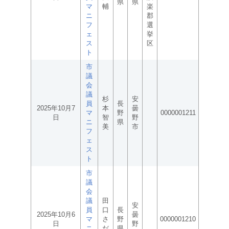
県
県
マ
輔
楽
ニ
郡
フ
選
ェ
挙
ス
区
ト
市
議
会
議
杉
安
員
長
2025年10月7
本
曇
マ
野
0000001211
日
智
野
ニ
県
美
市
フ
ェ
ス
ト
市
議
会
議
田
安
員
口
長
2025年10月6
曇
マ
さ
野
0000001210
日
野
ニ
だ
県