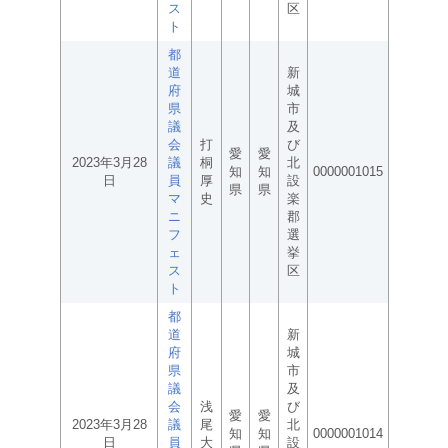
ス
区
ト
都
道
新
府
城
県
市
議
及
会
打
び
愛
愛
2023年3月28
議
桐
北
知
知
0000001015
日
員
厚
設
県
県
マ
史
楽
ニ
郡
フ
選
ェ
挙
ス
区
ト
都
道
新
府
城
県
市
議
及
会
浅
び
愛
愛
2023年3月28
議
尾
北
知
知
0000001014
日
員
大
設