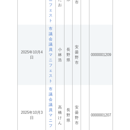
市
フ
お
ェ
ス
ト
市
議
会
議
安
員
小
長
2025年10月4
曇
マ
林
野
0000001209
日
野
ニ
浩
県
市
フ
ェ
ス
ト
市
議
会
議
高
安
員
長
2025年10月3
橋
曇
マ
野
0000001207
日
け
野
ニ
県
ん
市
フ