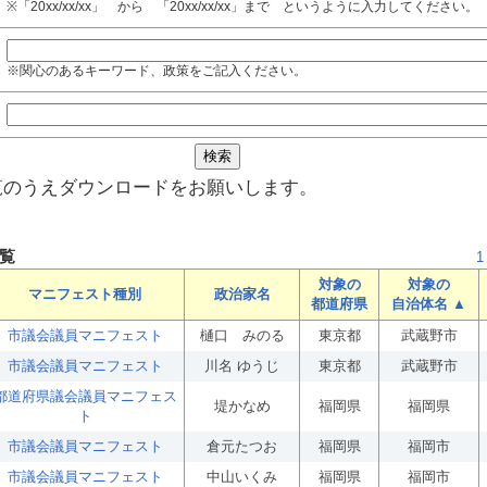
※「20xx/xx/xx」 から 「20xx/xx/xx」まで というように入力してください。
※関心のあるキーワード、政策をご記入ください。
覧のうえダウンロードをお願いします。
覧
1
対象の
対象の
マニフェスト種別
政治家名
都道府県
自治体名 ▲
市議会議員マニフェスト
樋口 みのる
東京都
武蔵野市
市議会議員マニフェスト
川名 ゆうじ
東京都
武蔵野市
都道府県議会議員マニフェス
堤かなめ
福岡県
福岡県
ト
市議会議員マニフェスト
倉元たつお
福岡県
福岡市
市議会議員マニフェスト
中山いくみ
福岡県
福岡市