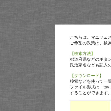
こちらは、マニフェ
ご希望の政策は、検
【検索方法】
都道府県などのボタ
政治家名なども記入
【ダウンロード】
検索などを使って一
ファイル形式は「tsv
することができます