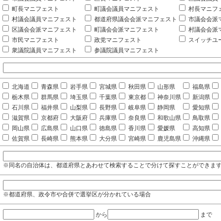
町長マニフェスト
町議会議員マニフェスト
村長マニフ
村議会議員マニフェスト
都道府県議会会派マニフェスト
市議会会派
区議会会派マニフェスト
町議会会派マニフェスト
村議会会派
市民マニフェスト
政党マニフェスト
スイッチユ
衆議院議員マニフェスト
参議院議員マニフェスト
北海道
青森県
岩手県
宮城県
秋田県
山形県
福島県
栃木県
群馬県
埼玉県
千葉県
東京都
神奈川県
新潟県
石川県
福井県
山梨県
長野県
岐阜県
静岡県
愛知県
滋賀県
京都府
大阪府
兵庫県
奈良県
和歌山県
鳥取県
岡山県
広島県
山口県
徳島県
香川県
愛媛県
高知県
佐賀県
長崎県
熊本県
大分県
宮崎県
鹿児島県
沖縄県
※同名の自治体は、都道府県とあわせて検索することで分けて探すことができま
※都道府県、政令市や合併で選挙区が分かれている場合
から
まで