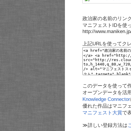
政治家の名前のリンク
マニフェストIDを使
http://www.maniken.j
上記URLを使ってク
このデータを使って
オープンデータを活
Knowledge Connector
優れた作品はマニフ
マニフェスト大賞
で
≫詳しい登録方法は