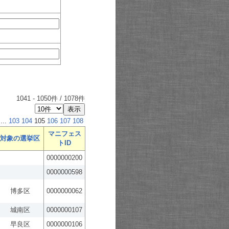
1041
-
1050
件 /
1078
件
...
103
104
105
106
107
108
マニフェス
対象の選挙区
トID
0000000200
0000000598
博多区
0000000062
城南区
0000000107
早良区
0000000106