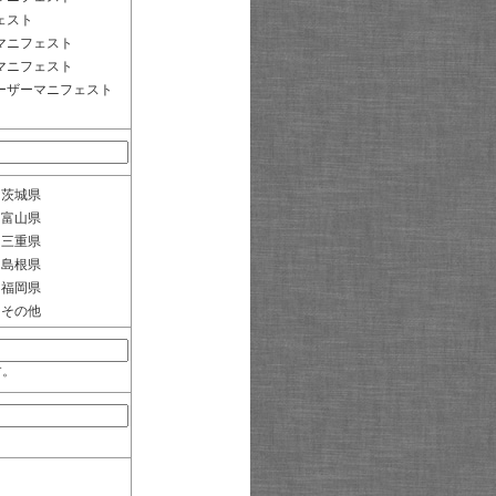
ェスト
マニフェスト
マニフェスト
ーザーマニフェスト
茨城県
富山県
三重県
島根県
福岡県
その他
す。