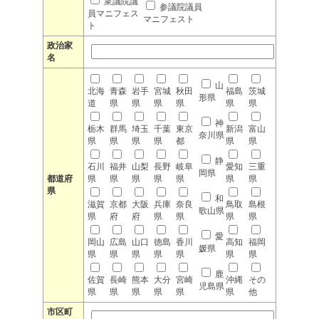
衆議院議
参議院議員
員マニフェス
マニフェスト
ト
政治家
名
山
北海
青森
岩手
宮城
秋田
福島
茨城
形県
道
県
県
県
県
県
県
神
栃木
群馬
埼玉
千葉
東京
新潟
富山
奈川県
県
県
県
県
都
県
県
静
石川
福井
山梨
長野
岐阜
愛知
三重
岡県
都道府
県
県
県
県
県
県
県
県
和
滋賀
京都
大阪
兵庫
奈良
鳥取
島根
歌山県
県
府
府
県
県
県
県
愛
岡山
広島
山口
徳島
香川
高知
福岡
媛県
県
県
県
県
県
県
県
鹿
佐賀
長崎
熊本
大分
宮崎
沖縄
その
児島県
県
県
県
県
県
県
他
市区町