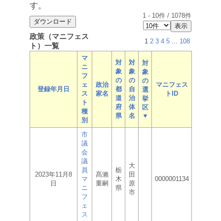
す。
1
-
10
件 /
1078
件
政策（マニフェス
1
2
3
4
5
...
108
ト）一覧
マ
対
対
対
ニ
象
象
象
フ
の
の
の
ェ
政治
マニフェス
登録年月日
都
自
選
ス
家名
トID
道
治
挙
ト
府
体
区
種
県
名
▼
別
市
議
会
議
大
員
栃
2023年11月8
髙瀨
田
マ
木
0000001134
日
重嗣
原
ニ
県
市
フ
ェ
ス