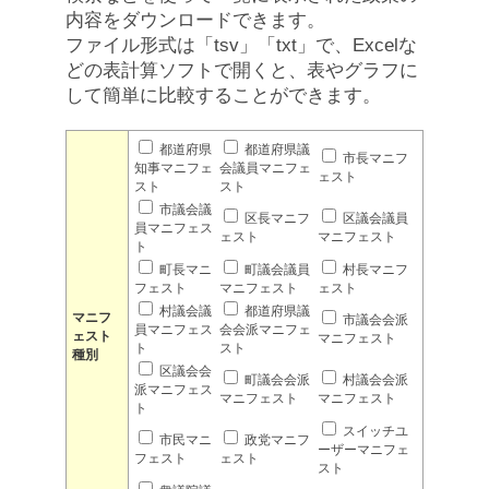
内容をダウンロードできます。
ファイル形式は「tsv」「txt」で、Excelな
どの表計算ソフトで開くと、表やグラフに
して簡単に比較することができます。
都道府県
都道府県議
市長マニフ
知事マニフェ
会議員マニフェ
ェスト
スト
スト
市議会議
区長マニフ
区議会議員
員マニフェス
ェスト
マニフェスト
ト
町長マニ
町議会議員
村長マニフ
フェスト
マニフェスト
ェスト
村議会議
都道府県議
マニフ
市議会会派
員マニフェス
会会派マニフェ
ェスト
マニフェスト
ト
スト
種別
区議会会
町議会会派
村議会会派
派マニフェス
マニフェスト
マニフェスト
ト
スイッチユ
市民マニ
政党マニフ
ーザーマニフェ
フェスト
ェスト
スト