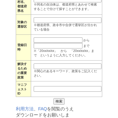
村名、
※同名の自治体は、都道府県とあわせて検索
都道府
することで分けて探すことができます。
県名
対象の
※都道府県、政令市や合併で選挙区が分かれ
選挙区
ている場合
から
登録日
まで
時
※「20xx/xx/xx」 から 「20xx/xx/xx」ま
で というように入力してください。
解決す
るため
※関心のあるキーワード、政策をご記入くだ
の重要
さい。
政策
マニフ
ェスト
ID
利用方法
、
FAQ
を閲覧のうえ
ダウンロードをお願いしま