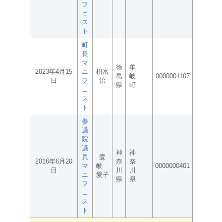
フ
ェ
ス
ト
町
長
マ
徳
牟
2023年4月15
ニ
枡富
島
岐
0000001107
日
フ
治
県
町
ェ
ス
ト
参
議
院
議
神
神
員
壹
2016年6月20
奈
奈
マ
岐
0000000401
日
川
川
ニ
愛子
県
県
フ
ェ
ス
ト