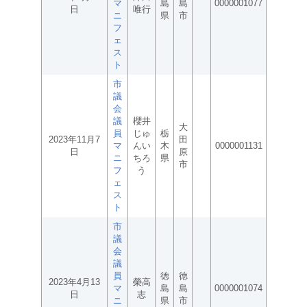
マ
島
島
0000001077
日
唯行
ニ
県
市
フ
ェ
ス
ト
市
議
会
議
櫻井
大
員
じゅ
栃
2023年11月7
田
マ
んい
木
0000001131
日
原
ニ
ちろ
県
市
フ
う
ェ
ス
ト
市
議
会
議
員
徳
徳
2023年4月13
榮高
マ
島
島
0000001074
日
志
ニ
県
市