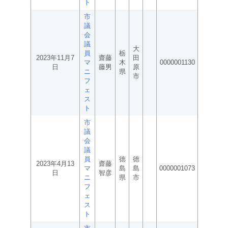
ト
市
議
会
議
大
員
栃
2023年11月7
齋藤
田
マ
木
0000001130
日
藤男
原
ニ
県
市
フ
ェ
ス
ト
市
議
会
議
員
徳
徳
2023年4月13
齋藤
マ
島
島
0000001073
日
智彦
ニ
県
市
フ
ェ
ス
ト