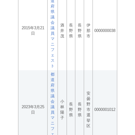
道
府
県
議
会
酒
長
長
伊
2015年3月21
議
井
野
野
那
0000000038
日
員
茂
県
県
市
マ
ニ
フ
ェ
ス
ト
都
道
府
県
安
議
曇
会
小
長
長
野
2023年3月25
議
林
野
野
市
0000001012
日
員
陽
県
県
選
マ
子
挙
ニ
区
フ
ェ