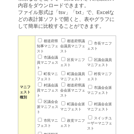
内容をダウンロードできます。
ファイル形式は「tsv」「txt」で、Excelな
どの表計算ソフトで開くと、表やグラフに
して簡単に比較することができます。
都道府県
都道府県議
市長マニフ
知事マニフェ
会議員マニフェ
ェスト
スト
スト
市議会議
区長マニフ
区議会議員
員マニフェス
ェスト
マニフェスト
ト
町長マニ
町議会議員
村長マニフ
フェスト
マニフェスト
ェスト
村議会議
都道府県議
マニフ
市議会会派
員マニフェス
会会派マニフェ
ェスト
マニフェスト
ト
スト
種別
区議会会
町議会会派
村議会会派
派マニフェス
マニフェスト
マニフェスト
ト
スイッチユ
市民マニ
政党マニフ
ーザーマニフェ
フェスト
ェスト
スト