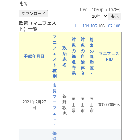
ます。
1051
-
1060
件 /
1078
件
政策（マニフェス
1
...
104
105
106
107
108
ト）一覧
マ
対
対
対
ニ
象
象
象
フ
政
の
の
の
ェ
治
マニフェス
登録年月日
都
自
選
ス
家
トID
道
治
挙
ト
名
府
体
区
種
県
名
▼
別
市
長
マ
菅
岡
岡
岡
2021年2月27
ニ
野
山
山
山
0000000695
日
フ
敦
県
市
市
ェ
也
ス
ト
都
道