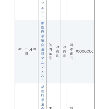
フ
ェ
ス
ト
都
道
府
県
議
会
儀
浦
沖
沖
2016年5月19
議
間
添
縄
縄
0000000350
日
員
光
市
県
県
マ
秀
区
ニ
フ
ェ
ス
ト
都
道
府
県
議
会
西
浦