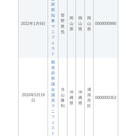
府
県
知
菅
岡
岡
岡
事
野
2022年1月9日
山
山
山
0000000990
マ
敦
県
県
県
ニ
也
フ
ェ
ス
ト
都
道
府
県
議
会
当
浦
沖
沖
2016年5月19
議
山
添
縄
縄
0000000353
日
員
勝
市
県
県
マ
利
区
ニ
フ
ェ
ス
ト