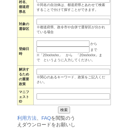
村名、
※同名の自治体は、都道府県とあわせて検索
都道府
することで分けて探すことができます。
県名
対象の
※都道府県、政令市や合併で選挙区が分かれ
選挙区
ている場合
から
登録日
まで
時
※「20xx/xx/xx」 から 「20xx/xx/xx」ま
で というように入力してください。
解決す
るため
※関心のあるキーワード、政策をご記入くだ
の重要
さい。
政策
マニフ
ェスト
ID
利用方法
、
FAQ
を閲覧のう
えダウンロードをお願いし