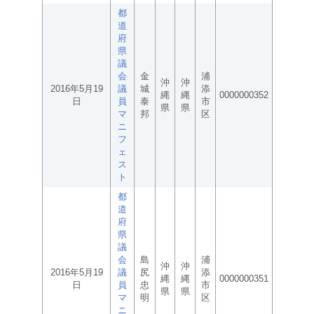
都
道
府
県
議
会
金
浦
沖
沖
2016年5月19
議
城
添
縄
縄
0000000352
日
員
泰
市
県
県
マ
邦
区
ニ
フ
ェ
ス
ト
都
道
府
県
議
会
島
浦
沖
沖
2016年5月19
議
尻
添
縄
縄
0000000351
日
員
忠
市
県
県
マ
明
区
ニ