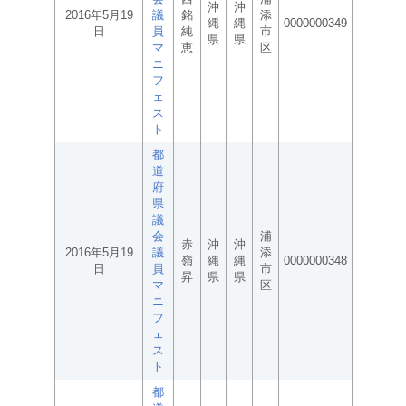
沖
沖
2016年5月19
議
銘
添
縄
縄
0000000349
日
員
純
市
県
県
マ
恵
区
ニ
フ
ェ
ス
ト
都
道
府
県
議
会
浦
赤
沖
沖
2016年5月19
議
添
嶺
縄
縄
0000000348
日
員
市
昇
県
県
マ
区
ニ
フ
ェ
ス
ト
都