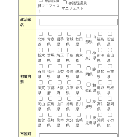
衆議院議
参議院議員
員マニフェス
マニフェスト
ト
政治家
名
山
北海
青森
岩手
宮城
秋田
福島
茨城
形県
道
県
県
県
県
県
県
神
栃木
群馬
埼玉
千葉
東京
新潟
富山
奈川県
県
県
県
県
都
県
県
静
石川
福井
山梨
長野
岐阜
愛知
三重
岡県
都道府
県
県
県
県
県
県
県
県
和
滋賀
京都
大阪
兵庫
奈良
鳥取
島根
歌山県
県
府
府
県
県
県
県
愛
岡山
広島
山口
徳島
香川
高知
福岡
媛県
県
県
県
県
県
県
県
鹿
佐賀
長崎
熊本
大分
宮崎
沖縄
その
児島県
県
県
県
県
県
県
他
市区町