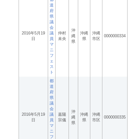
道
府
県
議
会
沖
2016年5月19
議
仲村
沖縄
沖縄
縄
0000000334
日
員
未央
県
市区
県
マ
ニ
フ
ェ
ス
ト
都
道
府
県
議
会
沖
2016年5月19
議
嘉陽
沖縄
沖縄
縄
0000000335
日
員
宗儀
県
市区
県
マ
ニ
フ