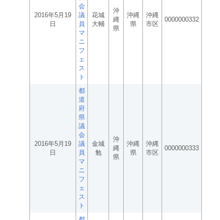
会
沖
2016年5月19
議
花城
沖縄
沖縄
縄
0000000332
日
員
大輔
県
市区
県
マ
ニ
フ
ェ
ス
ト
都
道
府
県
議
会
沖
2016年5月19
議
金城
沖縄
沖縄
縄
0000000333
日
員
勉
県
市区
県
マ
ニ
フ
ェ
ス
ト
都