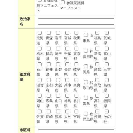
衆議院議
参議院議員
員マニフェス
マニフェスト
ト
政治家
名
山
北海
青森
岩手
宮城
秋田
福島
茨城
形県
道
県
県
県
県
県
県
神
栃木
群馬
埼玉
千葉
東京
新潟
富山
奈川県
県
県
県
県
都
県
県
静
石川
福井
山梨
長野
岐阜
愛知
三重
岡県
都道府
県
県
県
県
県
県
県
県
和
滋賀
京都
大阪
兵庫
奈良
鳥取
島根
歌山県
県
府
府
県
県
県
県
愛
岡山
広島
山口
徳島
香川
高知
福岡
媛県
県
県
県
県
県
県
県
鹿
佐賀
長崎
熊本
大分
宮崎
沖縄
その
児島県
県
県
県
県
県
県
他
市区町