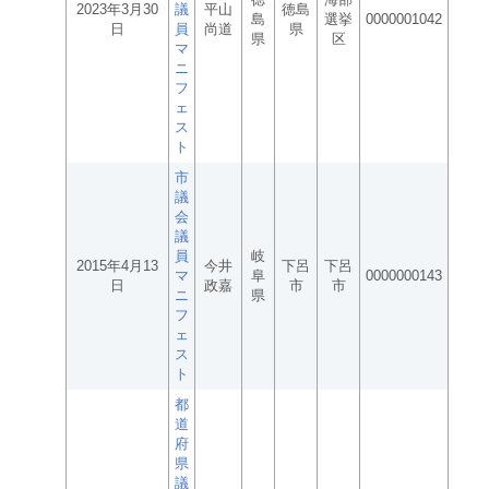
2023年3月30
議
平山
徳島
島
選挙
0000001042
日
員
尚道
県
県
区
マ
ニ
フ
ェ
ス
ト
市
議
会
議
員
岐
2015年4月13
今井
下呂
下呂
マ
阜
0000000143
日
政嘉
市
市
ニ
県
フ
ェ
ス
ト
都
道
府
県
議