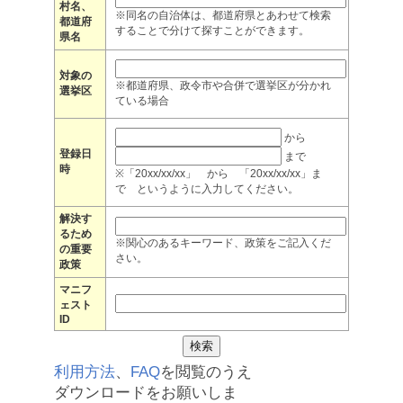
村名、
※同名の自治体は、都道府県とあわせて検索
都道府
することで分けて探すことができます。
県名
対象の
※都道府県、政令市や合併で選挙区が分かれ
選挙区
ている場合
から
登録日
まで
時
※「20xx/xx/xx」 から 「20xx/xx/xx」ま
で というように入力してください。
解決す
るため
※関心のあるキーワード、政策をご記入くだ
の重要
さい。
政策
マニフ
ェスト
ID
利用方法
、
FAQ
を閲覧のうえ
ダウンロードをお願いしま