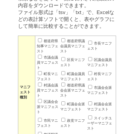
内容をダウンロードできます。
ファイル形式は「tsv」「txt」で、Excelな
どの表計算ソフトで開くと、表やグラフに
して簡単に比較することができます。
都道府県
都道府県議
市長マニフ
知事マニフェ
会議員マニフェ
ェスト
スト
スト
市議会議
区長マニフ
区議会議員
員マニフェス
ェスト
マニフェスト
ト
町長マニ
町議会議員
村長マニフ
フェスト
マニフェスト
ェスト
村議会議
都道府県議
マニフ
市議会会派
員マニフェス
会会派マニフェ
ェスト
マニフェスト
ト
スト
種別
区議会会
町議会会派
村議会会派
派マニフェス
マニフェスト
マニフェスト
ト
スイッチユ
市民マニ
政党マニフ
ーザーマニフェ
フェスト
ェスト
スト