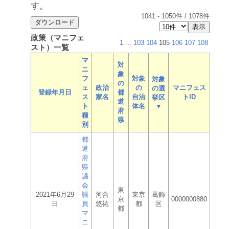
す。
1041
-
1050
件 /
1078
件
政策（マニフェ
1
...
103
104
105
106
107
108
スト）一覧
マ
対
ニ
象
フ
対象
対象
の
ェ
政治
の
マニフェス
の選
登録年月日
都
ス
家名
自治
トID
挙区
道
ト
体名
▼
府
種
県
別
都
道
府
県
議
会
東
2021年6月29
議
河合
東京
葛飾
京
0000000880
日
員
悠祐
都
区
都
マ
ニ