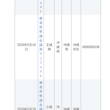
ェ
ス
ト
都
道
府
県
議
会
沖
2016年5月19
議
玉城
沖縄
沖縄
縄
0000000336
日
員
満
県
市区
県
マ
ニ
フ
ェ
ス
ト
都
道
府
県
議
会
小渡
沖
2016年5月19
議
沖縄
沖縄