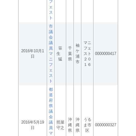
フ
ェ
ス
ト
市
議
会
議
マニ
袖
員
笹
千
フェ
2016年10月1
ケ
マ
生
葉
スト
0000000417
日
浦
ニ
猛
県
２０
市
フ
１６
ェ
ス
ト
都
道
府
県
議
会
沖
沖
うる
2016年5月19
議
照屋
縄
縄
ま市
0000000327
日
員
守之
県
県
区
マ