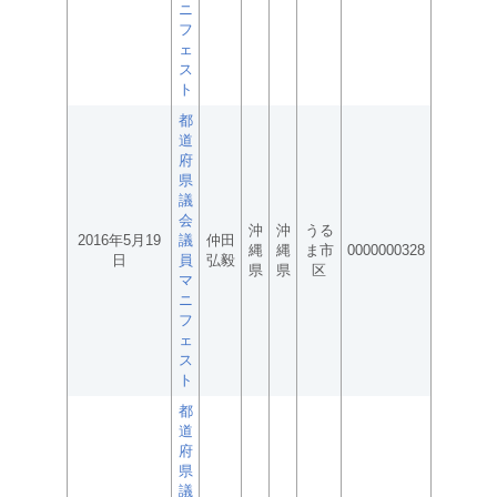
ニ
フ
ェ
ス
ト
都
道
府
県
議
会
沖
沖
うる
2016年5月19
議
仲田
縄
縄
ま市
0000000328
日
員
弘毅
県
県
区
マ
ニ
フ
ェ
ス
ト
都
道
府
県
議