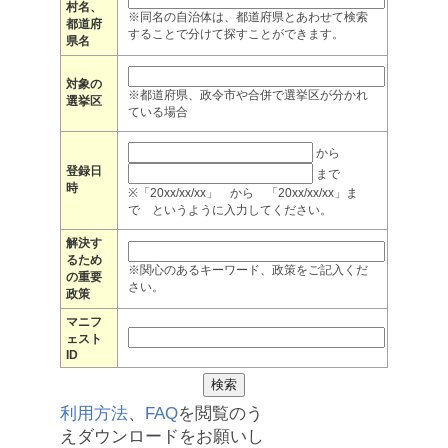
村名、
※同名の自治体は、都道府県とあわせて検索
都道府
することで分けて探すことができます。
県名
対象の
※都道府県、政令市や合併で選挙区が分かれ
選挙区
ている場合
から
登録日
まで
時
※「20xx/xx/xx」 から 「20xx/xx/xx」ま
で というように入力してください。
解決す
るため
※関心のあるキーワード、政策をご記入くだ
の重要
さい。
政策
マニフ
ェスト
ID
利用方法
、
FAQ
を閲覧のう
えダウンロードをお願いし