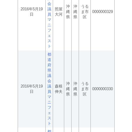
会
沖
沖
うる
2016年5月19
議
照屋
縄
縄
ま市
0000000329
日
員
大河
県
県
区
マ
ニ
フ
ェ
ス
ト
都
道
府
県
議
会
沖
沖
うる
2016年5月19
議
森根
縄
縄
ま市
0000000330
日
員
伸夫
県
県
区
マ
ニ
フ
ェ
ス
ト
都