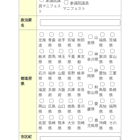
衆議院議
参議院議員
員マニフェス
マニフェスト
ト
政治家
名
山
北海
青森
岩手
宮城
秋田
福島
茨城
形県
道
県
県
県
県
県
県
神
栃木
群馬
埼玉
千葉
東京
新潟
富山
奈川県
県
県
県
県
都
県
県
静
石川
福井
山梨
長野
岐阜
愛知
三重
岡県
都道府
県
県
県
県
県
県
県
県
和
滋賀
京都
大阪
兵庫
奈良
鳥取
島根
歌山県
県
府
府
県
県
県
県
愛
岡山
広島
山口
徳島
香川
高知
福岡
媛県
県
県
県
県
県
県
県
鹿
佐賀
長崎
熊本
大分
宮崎
沖縄
その
児島県
県
県
県
県
県
県
他
市区町