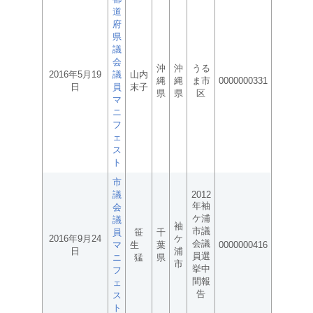
道
府
県
議
会
沖
沖
うる
2016年5月19
議
山内
縄
縄
ま市
0000000331
日
員
末子
県
県
区
マ
ニ
フ
ェ
ス
ト
市
議
2012
年袖
会
ケ浦
議
袖
市議
員
笹
千
2016年9月24
ケ
会議
マ
生
葉
0000000416
日
浦
員選
ニ
猛
県
市
挙中
フ
間報
ェ
告
ス
ト