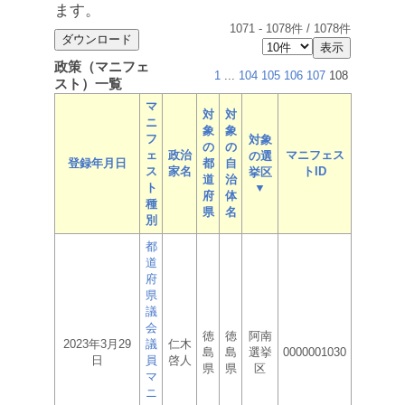
ます。
1071
-
1078
件 /
1078
件
政策（マニフェ
1
...
104
105
106
107
108
スト）一覧
マ
対
対
ニ
象
象
フ
対象
の
の
ェ
政治
マニフェス
の選
登録年月日
都
自
ス
家名
トID
挙区
道
治
ト
▼
府
体
種
県
名
別
都
道
府
県
議
会
徳
徳
阿南
2023年3月29
議
仁木
島
島
選挙
0000001030
日
員
啓人
県
県
区
マ
ニ