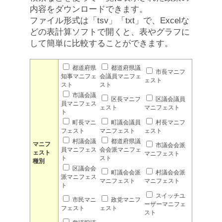
内容をダウンロードできます。
ファイル形式は「tsv」「txt」で、Excelな
どの表計算ソフトで開くと、表やグラフに
して簡単に比較することができます。
都道府県
都道府県議
市長マニフ
知事マニフェ
会議員マニフェ
ェスト
スト
スト
市議会議
区長マニフ
区議会議員
員マニフェス
ェスト
マニフェスト
ト
町長マニ
町議会議員
村長マニフ
フェスト
マニフェスト
ェスト
村議会議
都道府県議
マニフ
市議会会派
員マニフェス
会会派マニフェ
ェスト
マニフェスト
ト
スト
種別
区議会会
町議会会派
村議会会派
派マニフェス
マニフェスト
マニフェスト
ト
スイッチユ
市民マニ
政党マニフ
ーザーマニフェ
フェスト
ェスト
スト