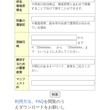
村名、
※同名の自治体は、都道府県とあわせて検索
都道府
することで分けて探すことができます。
県名
対象の
※都道府県、政令市や合併で選挙区が分かれ
選挙区
ている場合
から
登録日
まで
時
※「20xx/xx/xx」 から 「20xx/xx/xx」ま
で というように入力してください。
解決す
るため
※関心のあるキーワード、政策をご記入くだ
の重要
さい。
政策
マニフ
ェスト
ID
利用方法
、
FAQ
を閲覧のう
えダウンロードをお願いし