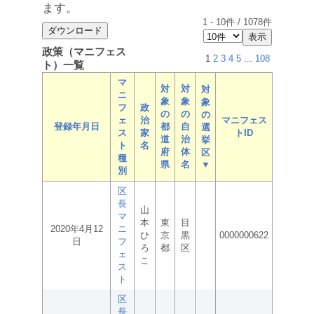
ます。
1
-
10
件 /
1078
件
政策（マニフェス
1
2
3
4
5
...
108
ト）一覧
マ
対
対
対
ニ
象
象
象
フ
政
の
の
の
ェ
治
マニフェス
登録年月日
都
自
選
ス
家
トID
道
治
挙
ト
名
府
体
区
種
県
名
▼
別
区
長
山
マ
本
東
目
2020年4月12
ニ
ひ
京
黒
0000000622
日
フ
ろ
都
区
ェ
こ
ス
ト
区
長