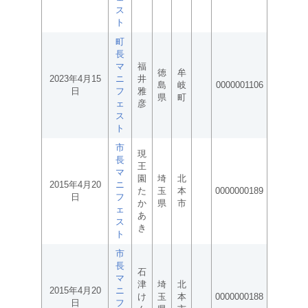
ス
ト
町
長
マ
福
徳
牟
2023年4月15
ニ
井
島
岐
0000001106
日
フ
雅
県
町
ェ
彦
ス
ト
市
現
長
王
マ
園
埼
北
2015年4月20
ニ
た
玉
本
0000000189
日
フ
か
県
市
ェ
あ
ス
き
ト
市
長
石
マ
津
埼
北
2015年4月20
ニ
け
玉
本
0000000188
日
フ