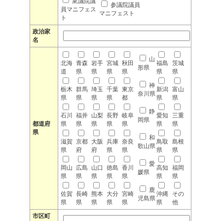
衆議院議
参議院議員
員マニフェス
マニフェスト
ト
政治家
名
山
北海
青森
岩手
宮城
秋田
福島
茨城
形県
道
県
県
県
県
県
県
神
栃木
群馬
埼玉
千葉
東京
新潟
富山
奈川県
県
県
県
県
都
県
県
静
石川
福井
山梨
長野
岐阜
愛知
三重
岡県
都道府
県
県
県
県
県
県
県
県
和
滋賀
京都
大阪
兵庫
奈良
鳥取
島根
歌山県
県
府
府
県
県
県
県
愛
岡山
広島
山口
徳島
香川
高知
福岡
媛県
県
県
県
県
県
県
県
鹿
佐賀
長崎
熊本
大分
宮崎
沖縄
その
児島県
県
県
県
県
県
県
他
市区町