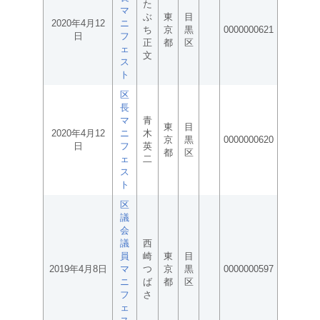
た
マ
ぶ
東
目
2020年4月12
ニ
ち
京
黒
0000000621
日
フ
正
都
区
ェ
文
ス
ト
区
長
マ
青
東
目
2020年4月12
ニ
木
京
黒
0000000620
日
フ
英
都
区
ェ
二
ス
ト
区
議
会
議
西
員
崎
東
目
2019年4月8日
マ
つ
京
黒
0000000597
ニ
ば
都
区
フ
さ
ェ