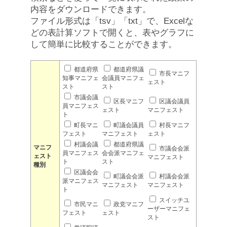
内容をダウンロードできます。
ファイル形式は「tsv」「txt」で、Excelな
どの表計算ソフトで開くと、表やグラフに
して簡単に比較することができます。
都道府県
都道府県議
市長マニフ
知事マニフェ
会議員マニフェ
ェスト
スト
スト
市議会議
区長マニフ
区議会議員
員マニフェス
ェスト
マニフェスト
ト
町長マニ
町議会議員
村長マニフ
フェスト
マニフェスト
ェスト
村議会議
都道府県議
マニフ
市議会会派
員マニフェス
会会派マニフェ
ェスト
マニフェスト
ト
スト
種別
区議会会
町議会会派
村議会会派
派マニフェス
マニフェスト
マニフェスト
ト
スイッチユ
市民マニ
政党マニフ
ーザーマニフェ
フェスト
ェスト
スト