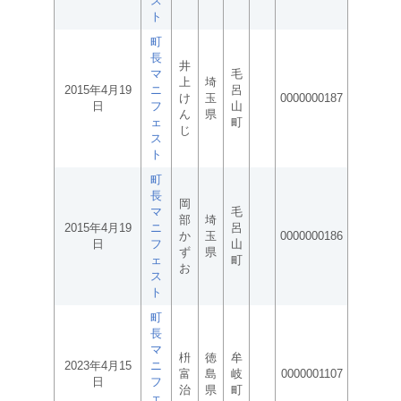
ス
ト
町
長
井
マ
毛
上
埼
2015年4月19
ニ
呂
け
玉
0000000187
日
フ
山
ん
県
ェ
町
じ
ス
ト
町
長
岡
マ
毛
部
埼
2015年4月19
ニ
呂
か
玉
0000000186
日
フ
山
ず
県
ェ
町
お
ス
ト
町
長
マ
枡
徳
牟
2023年4月15
ニ
富
島
岐
0000001107
日
フ
治
県
町
ェ