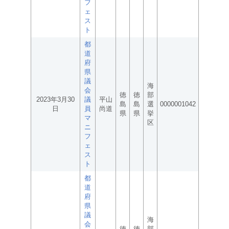
フ
ェ
ス
ト
都
道
府
県
議
海
会
徳
徳
部
2023年3月30
議
平山
島
島
選
0000001042
日
員
尚道
県
県
挙
マ
区
ニ
フ
ェ
ス
ト
都
道
府
県
議
海
会
徳
徳
部