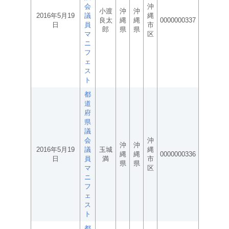
会
沖
小渡
沖
沖
2016年5月19
議
縄
良太
縄
縄
0000000337
日
員
市
郎
県
県
マ
区
ニ
フ
ェ
ス
ト
都
道
府
県
議
会
沖
沖
沖
2016年5月19
議
玉城
縄
縄
縄
0000000336
日
員
満
市
県
県
マ
区
ニ
フ
ェ
ス
ト
都