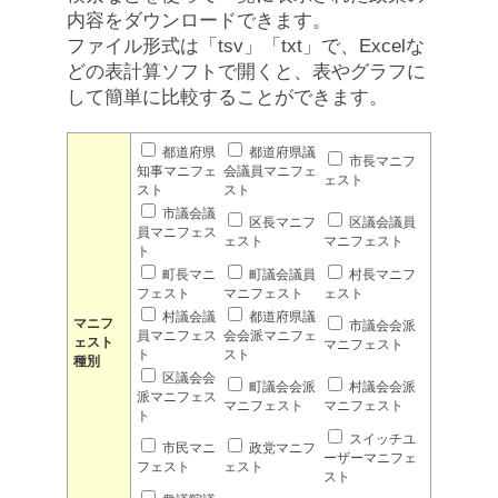
内容をダウンロードできます。
ファイル形式は「tsv」「txt」で、Excelな
どの表計算ソフトで開くと、表やグラフに
して簡単に比較することができます。
都道府県
都道府県議
市長マニフ
知事マニフェ
会議員マニフェ
ェスト
スト
スト
市議会議
区長マニフ
区議会議員
員マニフェス
ェスト
マニフェスト
ト
町長マニ
町議会議員
村長マニフ
フェスト
マニフェスト
ェスト
村議会議
都道府県議
マニフ
市議会会派
員マニフェス
会会派マニフェ
ェスト
マニフェスト
ト
スト
種別
区議会会
町議会会派
村議会会派
派マニフェス
マニフェスト
マニフェスト
ト
スイッチユ
市民マニ
政党マニフ
ーザーマニフェ
フェスト
ェスト
スト