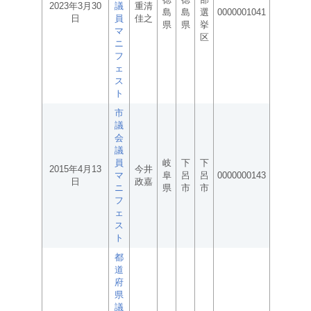
2023年3月30
議
重清
島
島
選
0000001041
日
員
佳之
県
県
挙
マ
区
ニ
フ
ェ
ス
ト
市
議
会
議
員
岐
下
下
2015年4月13
今井
マ
阜
呂
呂
0000000143
日
政嘉
ニ
県
市
市
フ
ェ
ス
ト
都
道
府
県
議