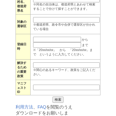
村名、
※同名の自治体は、都道府県とあわせて検索
都道府
することで分けて探すことができます。
県名
対象の
※都道府県、政令市や合併で選挙区が分かれ
選挙区
ている場合
から
登録日
まで
時
※「20xx/xx/xx」 から 「20xx/xx/xx」ま
で というように入力してください。
解決す
るため
※関心のあるキーワード、政策をご記入くだ
の重要
さい。
政策
マニフ
ェスト
ID
利用方法
、
FAQ
を閲覧のうえ
ダウンロードをお願いしま