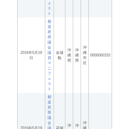
ェ
ス
ト
都
道
府
県
議
会
沖
沖
沖
2016年5月19
議
金城
縄
縄
縄
0000000333
日
員
勉
市
県
県
マ
区
ニ
フ
ェ
ス
ト
都
道
府
県
議
会
沖
沖
沖
2016年5月19
議
花城
縄