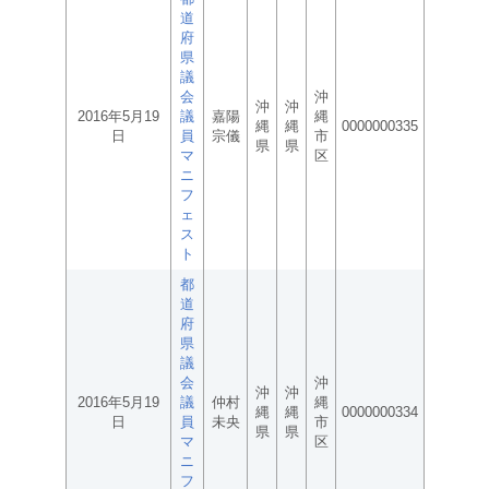
道
府
県
議
会
沖
沖
沖
2016年5月19
議
嘉陽
縄
縄
縄
0000000335
日
員
宗儀
市
県
県
マ
区
ニ
フ
ェ
ス
ト
都
道
府
県
議
会
沖
沖
沖
2016年5月19
議
仲村
縄
縄
縄
0000000334
日
員
未央
市
県
県
マ
区
ニ
フ