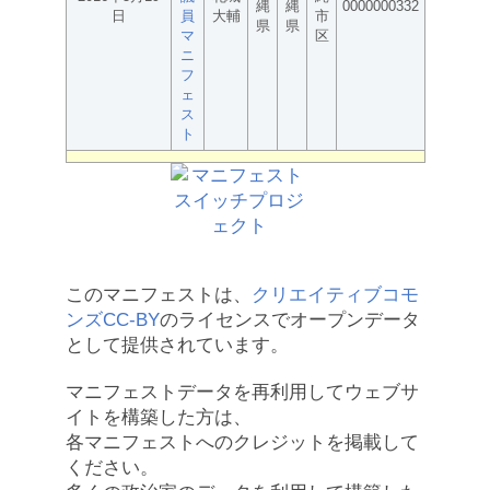
縄
縄
0000000332
日
員
大輔
市
県
県
マ
区
ニ
フ
ェ
ス
ト
このマニフェストは、
クリエイティブコモ
ンズCC-BY
のライセンスでオープンデータ
として提供されています。
マニフェストデータを再利用してウェブサ
イトを構築した方は、
各マニフェストへのクレジットを掲載して
ください。