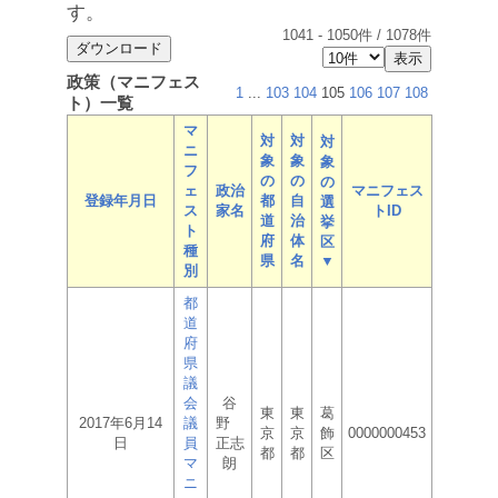
す。
1041
-
1050
件 /
1078
件
政策（マニフェス
1
...
103
104
105
106
107
108
ト）一覧
マ
対
対
対
ニ
象
象
象
フ
の
の
の
ェ
政治
マニフェス
登録年月日
都
自
選
ス
家名
トID
道
治
挙
ト
府
体
区
種
県
名
▼
別
都
道
府
県
議
会
谷
東
東
葛
2017年6月14
議
野
京
京
飾
0000000453
日
員
正志
都
都
区
マ
朗
ニ