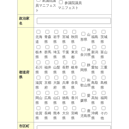
衆議院議
参議院議員
員マニフェス
マニフェスト
ト
政治家
名
山
北海
青森
岩手
宮城
秋田
福島
茨城
形県
道
県
県
県
県
県
県
神
栃木
群馬
埼玉
千葉
東京
新潟
富山
奈川県
県
県
県
県
都
県
県
静
石川
福井
山梨
長野
岐阜
愛知
三重
岡県
都道府
県
県
県
県
県
県
県
県
和
滋賀
京都
大阪
兵庫
奈良
鳥取
島根
歌山県
県
府
府
県
県
県
県
愛
岡山
広島
山口
徳島
香川
高知
福岡
媛県
県
県
県
県
県
県
県
鹿
佐賀
長崎
熊本
大分
宮崎
沖縄
その
児島県
県
県
県
県
県
県
他
市区町