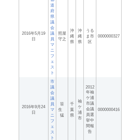
道
府
県
議
会
沖
沖
うる
2016年5月19
議
照屋
縄
縄
ま市
0000000327
日
員
守之
県
県
区
マ
ニ
フ
ェ
ス
ト
市
議
2012
年袖
会
ケ浦
議
袖
市議
員
笹
千
2016年9月24
ケ
会議
マ
生
葉
0000000416
日
浦
員選
ニ
猛
県
市
挙中
フ
間報
ェ
告
ス
ト