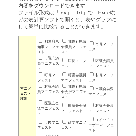
内容をダウンロードできます。
ファイル形式は「tsv」「txt」で、Excelな
どの表計算ソフトで開くと、表やグラフに
して簡単に比較することができます。
都道府県
都道府県議
市長マニフ
知事マニフェ
会議員マニフェ
ェスト
スト
スト
市議会議
区長マニフ
区議会議員
員マニフェス
ェスト
マニフェスト
ト
町長マニ
町議会議員
村長マニフ
フェスト
マニフェスト
ェスト
村議会議
都道府県議
マニフ
市議会会派
員マニフェス
会会派マニフェ
ェスト
マニフェスト
ト
スト
種別
区議会会
町議会会派
村議会会派
派マニフェス
マニフェスト
マニフェスト
ト
スイッチユ
市民マニ
政党マニフ
ーザーマニフェ
フェスト
ェスト
スト