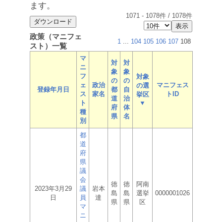
ます。
1071
-
1078
件 /
1078
件
政策（マニフェ
1
...
104
105
106
107
108
スト）一覧
マ
対
対
ニ
象
象
フ
対象
の
の
ェ
政治
マニフェス
の選
登録年月日
都
自
ス
家名
トID
挙区
道
治
ト
▼
府
体
種
県
名
別
都
道
府
県
議
会
徳
徳
阿南
2023年3月29
議
岩本
島
島
選挙
0000001026
日
員
達
県
県
区
マ
ニ