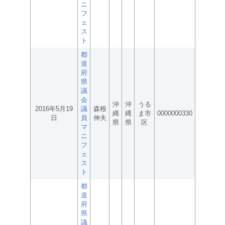
ニ
フ
ェ
ス
ト
都
道
府
県
議
会
沖
沖
うる
2016年5月19
議
森根
縄
縄
ま市
0000000330
日
員
伸夫
県
県
区
マ
ニ
フ
ェ
ス
ト
都
道
府
県
議