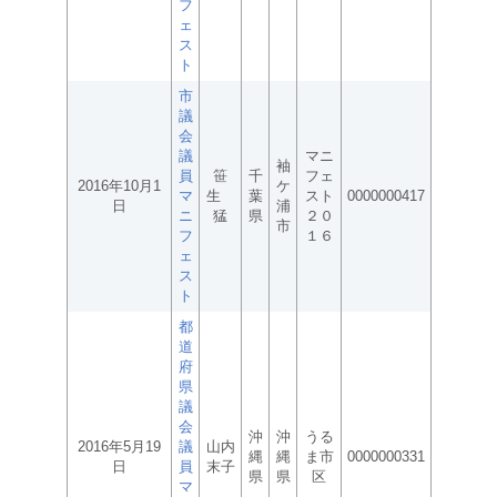
フ
ェ
ス
ト
市
議
会
議
マニ
袖
員
笹
千
フェ
2016年10月1
ケ
マ
生
葉
スト
0000000417
日
浦
ニ
猛
県
２０
市
フ
１６
ェ
ス
ト
都
道
府
県
議
会
沖
沖
うる
2016年5月19
議
山内
縄
縄
ま市
0000000331
日
員
末子
県
県
区
マ