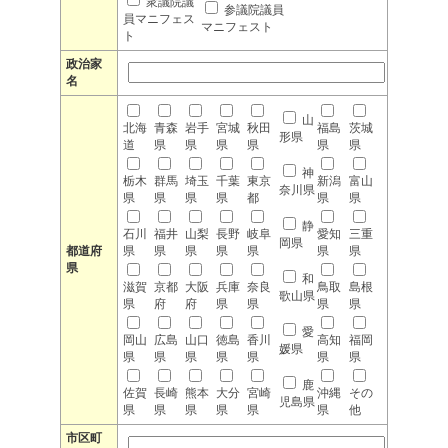
衆議院議
参議院議員
員マニフェス
マニフェスト
ト
政治家
名
山
北海
青森
岩手
宮城
秋田
福島
茨城
形県
道
県
県
県
県
県
県
神
栃木
群馬
埼玉
千葉
東京
新潟
富山
奈川県
県
県
県
県
都
県
県
静
石川
福井
山梨
長野
岐阜
愛知
三重
岡県
都道府
県
県
県
県
県
県
県
県
和
滋賀
京都
大阪
兵庫
奈良
鳥取
島根
歌山県
県
府
府
県
県
県
県
愛
岡山
広島
山口
徳島
香川
高知
福岡
媛県
県
県
県
県
県
県
県
鹿
佐賀
長崎
熊本
大分
宮崎
沖縄
その
児島県
県
県
県
県
県
県
他
市区町