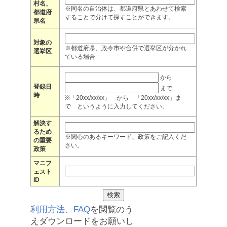
村名、
※同名の自治体は、都道府県とあわせて検索
都道府
することで分けて探すことができます。
県名
対象の
※都道府県、政令市や合併で選挙区が分かれ
選挙区
ている場合
から
登録日
まで
時
※「20xx/xx/xx」 から 「20xx/xx/xx」ま
で というように入力してください。
解決す
るため
※関心のあるキーワード、政策をご記入くだ
の重要
さい。
政策
マニフ
ェスト
ID
利用方法
、
FAQ
を閲覧のう
えダウンロードをお願いし