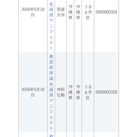
会
沖
沖
うる
2016年5月19
議
照屋
縄
縄
ま市
0000000329
日
員
大河
県
県
区
マ
ニ
フ
ェ
ス
ト
都
道
府
県
議
会
沖
沖
うる
2016年5月19
議
仲田
縄
縄
ま市
0000000328
日
員
弘毅
県
県
区
マ
ニ
フ
ェ
ス
ト
都