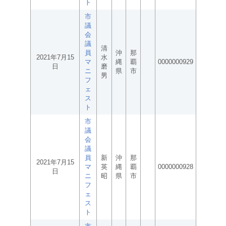
ト
市
議
会
議
清
員
沖
那
2021年7月15
水
マ
縄
覇
0000000929
日
磨
ニ
県
市
男
フ
ェ
ス
ト
市
議
会
議
員
新
沖
那
2021年7月15
マ
英
縄
覇
0000000928
日
ニ
昭
県
市
フ
ェ
ス
ト