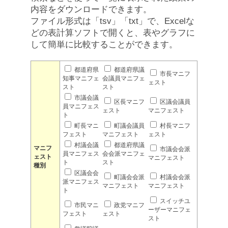
内容をダウンロードできます。
ファイル形式は「tsv」「txt」で、Excelな
どの表計算ソフトで開くと、表やグラフに
して簡単に比較することができます。
都道府県
都道府県議
市長マニフ
知事マニフェ
会議員マニフェ
ェスト
スト
スト
市議会議
区長マニフ
区議会議員
員マニフェス
ェスト
マニフェスト
ト
町長マニ
町議会議員
村長マニフ
フェスト
マニフェスト
ェスト
村議会議
都道府県議
マニフ
市議会会派
員マニフェス
会会派マニフェ
ェスト
マニフェスト
ト
スト
種別
区議会会
町議会会派
村議会会派
派マニフェス
マニフェスト
マニフェスト
ト
スイッチユ
市民マニ
政党マニフ
ーザーマニフェ
フェスト
ェスト
スト