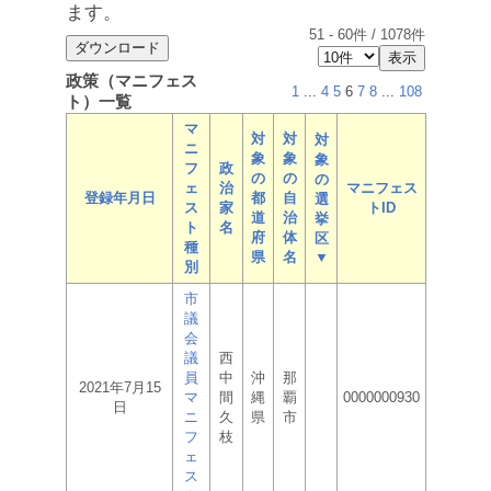
ます。
51
-
60
件 /
1078
件
政策（マニフェス
1
...
4
5
6
7
8
...
108
ト）一覧
マ
対
対
対
ニ
象
象
象
フ
政
の
の
の
ェ
治
マニフェス
登録年月日
都
自
選
ス
家
トID
道
治
挙
ト
名
府
体
区
種
県
名
▼
別
市
議
会
議
西
員
中
沖
那
2021年7月15
マ
間
縄
覇
0000000930
日
ニ
久
県
市
フ
枝
ェ
ス