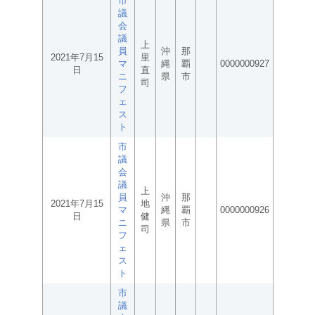
市
議
会
議
上
員
沖
那
2021年7月15
里
マ
縄
覇
0000000927
日
直
ニ
県
市
司
フ
ェ
ス
ト
市
議
会
議
上
員
沖
那
2021年7月15
地
マ
縄
覇
0000000926
日
健
ニ
県
市
司
フ
ェ
ス
ト
市
議