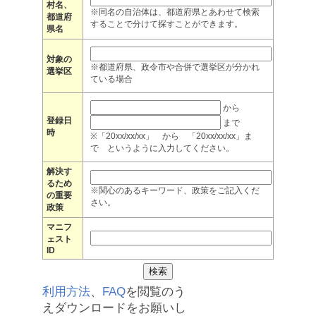
村名、
※同名の自治体は、都道府県とあわせて検索
都道府
することで分けて探すことができます。
県名
対象の
※都道府県、政令市や合併で選挙区が分かれ
選挙区
ている場合
から
登録日
まで
時
※「20xx/xx/xx」 から 「20xx/xx/xx」ま
で というように入力してください。
解決す
るため
※関心のあるキーワード、政策をご記入くだ
の重要
さい。
政策
マニフ
ェスト
ID
利用方法
、
FAQ
を閲覧のう
えダウンロードをお願いし