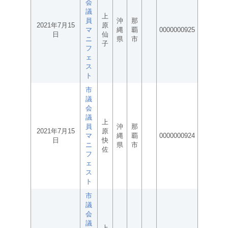
会
議
上
員
沖
那
2021年7月15
原
マ
縄
覇
0000000925
日
仙
ニ
県
市
子
フ
ェ
ス
ト
市
議
会
議
上
員
沖
那
2021年7月15
原
マ
縄
覇
0000000924
日
快
ニ
県
市
佐
フ
ェ
ス
ト
市
議
会
議
上