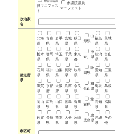
衆議院議
参議院議員
員マニフェス
マニフェスト
ト
政治家
名
山
北海
青森
岩手
宮城
秋田
福島
茨城
形県
道
県
県
県
県
県
県
神
栃木
群馬
埼玉
千葉
東京
新潟
富山
奈川県
県
県
県
県
都
県
県
静
石川
福井
山梨
長野
岐阜
愛知
三重
岡県
都道府
県
県
県
県
県
県
県
県
和
滋賀
京都
大阪
兵庫
奈良
鳥取
島根
歌山県
県
府
府
県
県
県
県
愛
岡山
広島
山口
徳島
香川
高知
福岡
媛県
県
県
県
県
県
県
県
鹿
佐賀
長崎
熊本
大分
宮崎
沖縄
その
児島県
県
県
県
県
県
県
他
市区町