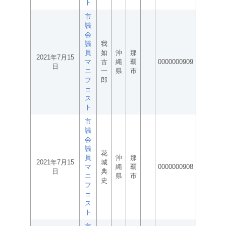
ト
市
議
会
議
我
員
如
沖
那
2021年7月15
マ
古
縄
覇
0000000909
日
ニ
一
県
市
フ
郎
ェ
ス
ト
市
議
会
議
花
員
沖
那
2021年7月15
城
マ
縄
覇
0000000908
日
典
ニ
県
市
史
フ
ェ
ス
ト