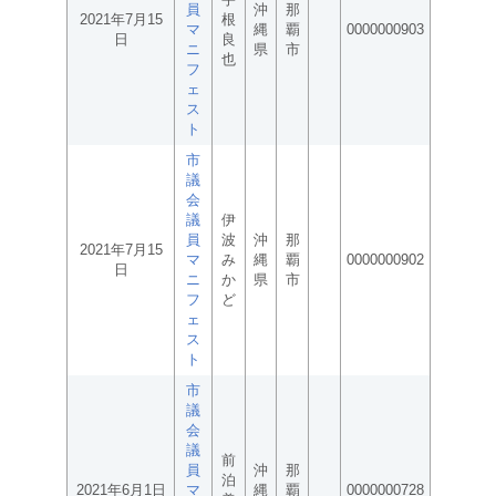
員
沖
那
2021年7月15
根
マ
縄
覇
0000000903
日
良
ニ
県
市
也
フ
ェ
ス
ト
市
議
会
議
伊
員
波
沖
那
2021年7月15
マ
み
縄
覇
0000000902
日
ニ
か
県
市
フ
ど
ェ
ス
ト
市
議
会
議
前
員
沖
那
泊
2021年6月1日
マ
縄
覇
0000000728