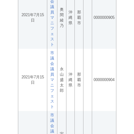
会
議
奥
員
沖
那
2021年7月15
間
マ
縄
覇
0000000905
日
綾
ニ
県
市
乃
フ
ェ
ス
ト
市
議
会
議
永
員
山
沖
那
2021年7月15
マ
盛
縄
覇
0000000904
日
ニ
太
県
市
フ
郎
ェ
ス
ト
市
議
会
議
宇