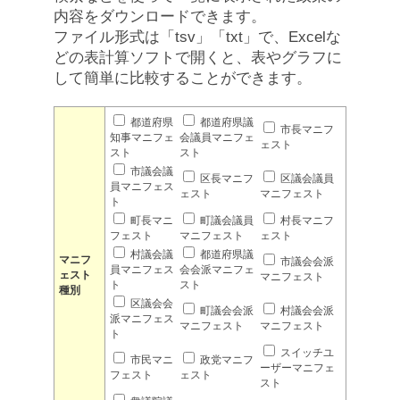
内容をダウンロードできます。
ファイル形式は「tsv」「txt」で、Excelな
どの表計算ソフトで開くと、表やグラフに
して簡単に比較することができます。
都道府県
都道府県議
市長マニフ
知事マニフェ
会議員マニフェ
ェスト
スト
スト
市議会議
区長マニフ
区議会議員
員マニフェス
ェスト
マニフェスト
ト
町長マニ
町議会議員
村長マニフ
フェスト
マニフェスト
ェスト
村議会議
都道府県議
マニフ
市議会会派
員マニフェス
会会派マニフェ
ェスト
マニフェスト
ト
スト
種別
区議会会
町議会会派
村議会会派
派マニフェス
マニフェスト
マニフェスト
ト
スイッチユ
市民マニ
政党マニフ
ーザーマニフェ
フェスト
ェスト
スト