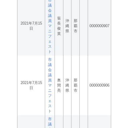
市
議
会
議
翁
員
沖
那
2021年7月15
長
マ
縄
覇
0000000907
日
俊
ニ
県
市
英
フ
ェ
ス
ト
市
議
会
議
員
奥
沖
那
2021年7月15
マ
間
縄
覇
0000000906
日
ニ
亮
県
市
フ
ェ
ス
ト
市
議