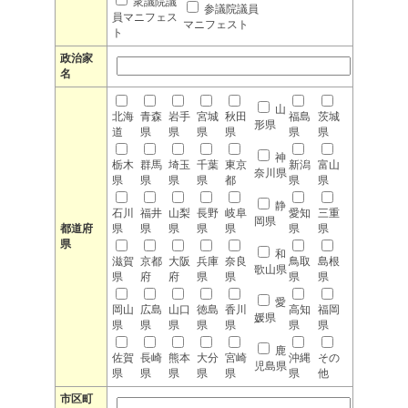
衆議院議
参議院議員
員マニフェス
マニフェスト
ト
政治家
名
山
北海
青森
岩手
宮城
秋田
福島
茨城
形県
道
県
県
県
県
県
県
神
栃木
群馬
埼玉
千葉
東京
新潟
富山
奈川県
県
県
県
県
都
県
県
静
石川
福井
山梨
長野
岐阜
愛知
三重
岡県
都道府
県
県
県
県
県
県
県
県
和
滋賀
京都
大阪
兵庫
奈良
鳥取
島根
歌山県
県
府
府
県
県
県
県
愛
岡山
広島
山口
徳島
香川
高知
福岡
媛県
県
県
県
県
県
県
県
鹿
佐賀
長崎
熊本
大分
宮崎
沖縄
その
児島県
県
県
県
県
県
県
他
市区町