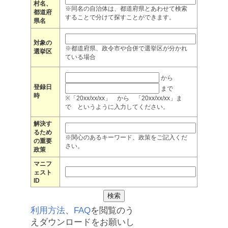
村名、
※同名の自治体は、都道府県とあわせて検索
都道府
することで分けて探すことができます。
県名
対象の
※都道府県、政令市や合併で選挙区が分かれ
選挙区
ている場合
から
登録日
まで
時
※「20xx/xx/xx」 から 「20xx/xx/xx」ま
で というように入力してください。
解決す
るため
※関心のあるキーワード、政策をご記入くだ
の重要
さい。
政策
マニフ
ェスト
ID
利用方法
、
FAQ
を閲覧のう
えダウンロードをお願いし