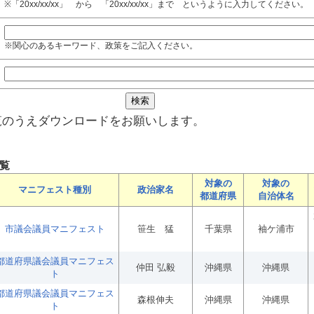
※「20xx/xx/xx」 から 「20xx/xx/xx」まで というように入力してください。
※関心のあるキーワード、政策をご記入ください。
覧のうえダウンロードをお願いします。
覧
対象の
対象の
マニフェスト種別
政治家名
都道府県
自治体名
市議会議員マニフェスト
笹生 猛
千葉県
袖ケ浦市
都道府県議会議員マニフェス
仲田 弘毅
沖縄県
沖縄県
ト
都道府県議会議員マニフェス
森根伸夫
沖縄県
沖縄県
ト