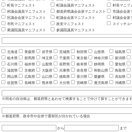
町長マニフェスト
町議会議員マニフェスト
村長マニフ
村議会議員マニフェスト
都道府県議会会派マニフェスト
市議会会派
区議会会派マニフェスト
町議会会派マニフェスト
村議会会派
市民マニフェスト
政党マニフェスト
スイッチユ
衆議院議員マニフェスト
参議院議員マニフェスト
北海道
青森県
岩手県
宮城県
秋田県
山形県
福島県
栃木県
群馬県
埼玉県
千葉県
東京都
神奈川県
新潟県
石川県
福井県
山梨県
長野県
岐阜県
静岡県
愛知県
滋賀県
京都府
大阪府
兵庫県
奈良県
和歌山県
鳥取県
岡山県
広島県
山口県
徳島県
香川県
愛媛県
高知県
佐賀県
長崎県
熊本県
大分県
宮崎県
鹿児島県
沖縄県
※同名の自治体は、都道府県とあわせて検索することで分けて探すことができま
※都道府県、政令市や合併で選挙区が分かれている場合
から
まで