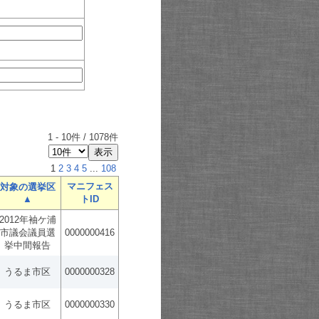
1
-
10
件 /
1078
件
1
2
3
4
5
...
108
マニフェス
対象の選挙区
▲
トID
2012年袖ケ浦
市議会議員選
0000000416
挙中間報告
うるま市区
0000000328
うるま市区
0000000330