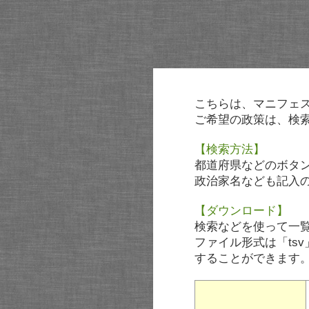
こちらは、マニフェ
ご希望の政策は、検
【検索方法】
都道府県などのボタ
政治家名なども記入
【ダウンロード】
検索などを使って一
ファイル形式は「tsv
することができます