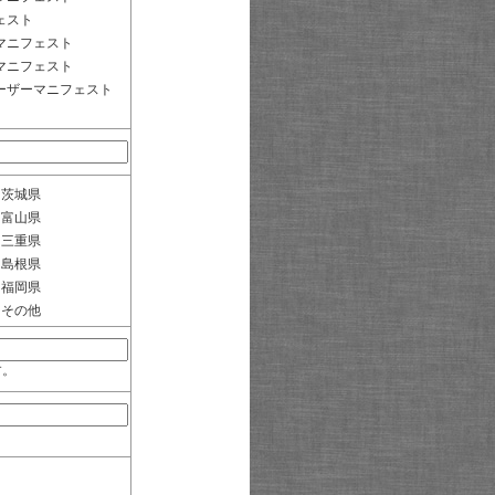
ェスト
マニフェスト
マニフェスト
ーザーマニフェスト
茨城県
富山県
三重県
島根県
福岡県
その他
す。