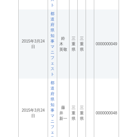
ト
都
道
府
県
知
鈴
三
三
2015年3月24
事
木
重
重
0000000049
日
マ
英敬
県
県
ニ
フ
ェ
ス
ト
都
道
府
県
知
藤
三
三
2015年3月24
事
井
重
重
0000000048
日
マ
新一
県
県
ニ
フ
ェ