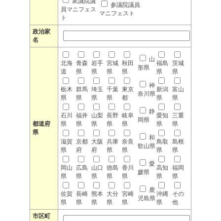
衆議院議
参議院議員
員マニフェス
マニフェスト
ト
政治家
名
山
北海
青森
岩手
宮城
秋田
福島
茨城
形県
道
県
県
県
県
県
県
神
栃木
群馬
埼玉
千葉
東京
新潟
富山
奈川県
県
県
県
県
都
県
県
静
石川
福井
山梨
長野
岐阜
愛知
三重
岡県
都道府
県
県
県
県
県
県
県
県
和
滋賀
京都
大阪
兵庫
奈良
鳥取
島根
歌山県
県
府
府
県
県
県
県
愛
岡山
広島
山口
徳島
香川
高知
福岡
媛県
県
県
県
県
県
県
県
鹿
佐賀
長崎
熊本
大分
宮崎
沖縄
その
児島県
県
県
県
県
県
県
他
市区町