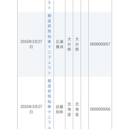
ス
ト
都
道
府
県
知
大
大
2015年3月27
事
広瀬
分
分
0000000057
日
マ
勝貞
県
県
ニ
フ
ェ
ス
ト
都
道
府
県
知
北
北
2015年3月27
事
佐藤
海
海
0000000056
日
マ
則幸
道
道
ニ
フ
ェ