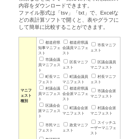
内容をダウンロードできます。
ファイル形式は「tsv」「txt」で、Excelな
どの表計算ソフトで開くと、表やグラフに
して簡単に比較することができます。
都道府県
都道府県議
市長マニフ
知事マニフェ
会議員マニフェ
ェスト
スト
スト
市議会議
区長マニフ
区議会議員
員マニフェス
ェスト
マニフェスト
ト
町長マニ
町議会議員
村長マニフ
フェスト
マニフェスト
ェスト
村議会議
都道府県議
マニフ
市議会会派
員マニフェス
会会派マニフェ
ェスト
マニフェスト
ト
スト
種別
区議会会
町議会会派
村議会会派
派マニフェス
マニフェスト
マニフェスト
ト
スイッチユ
市民マニ
政党マニフ
ーザーマニフェ
フェスト
ェスト
スト