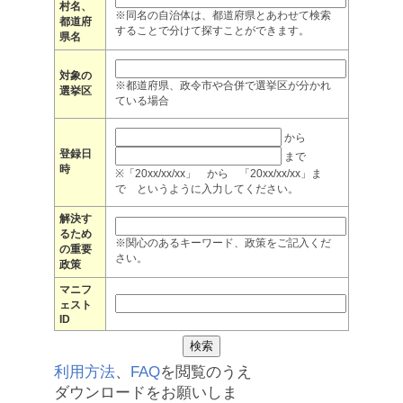
村名、
※同名の自治体は、都道府県とあわせて検索
都道府
することで分けて探すことができます。
県名
対象の
※都道府県、政令市や合併で選挙区が分かれ
選挙区
ている場合
から
登録日
まで
時
※「20xx/xx/xx」 から 「20xx/xx/xx」ま
で というように入力してください。
解決す
るため
※関心のあるキーワード、政策をご記入くだ
の重要
さい。
政策
マニフ
ェスト
ID
利用方法
、
FAQ
を閲覧のうえ
ダウンロードをお願いしま