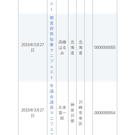
ス
ト
都
道
府
県
知
高橋
北
北
2015年3月27
事
はる
海
海
0000000055
日
マ
み
道
道
ニ
フ
ェ
ス
ト
市
議
会
議
川
神
員
久米
崎
2015年3月27
奈
マ
英一
市
0000000054
日
川
ニ
郎
幸
県
フ
区
ェ
ス