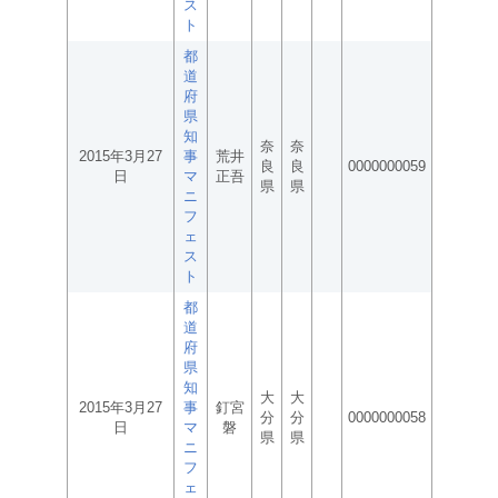
ス
ト
都
道
府
県
知
奈
奈
2015年3月27
事
荒井
良
良
0000000059
日
マ
正吾
県
県
ニ
フ
ェ
ス
ト
都
道
府
県
知
大
大
2015年3月27
事
釘宮
分
分
0000000058
日
マ
磐
県
県
ニ
フ
ェ