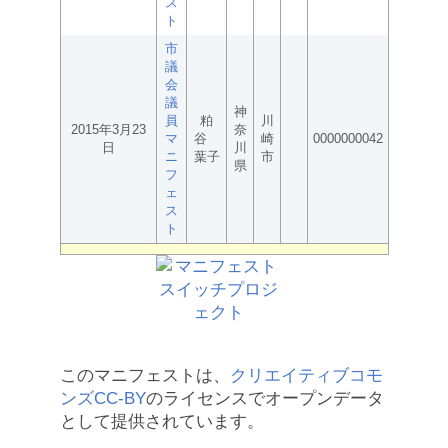
ス
ト
市
議
会
議
神
員
粕
川
2015年3月23
奈
マ
谷
崎
0000000042
日
川
ニ
葉子
市
県
フ
ェ
ス
ト
このマニフェストは、
クリエイティブコモ
ンズCC-BY
のライセンスでオープンデータ
として提供されています。