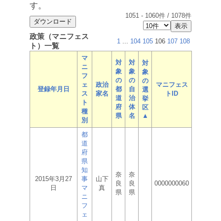
す。
1051
-
1060
件 /
1078
件
政策（マニフェス
1
...
104
105
106
107
108
ト）一覧
マ
対
対
対
ニ
象
象
象
フ
の
の
の
ェ
政治
マニフェス
登録年月日
都
自
選
ス
家名
トID
道
治
挙
ト
府
体
区
種
県
名
▲
別
都
道
府
県
知
奈
奈
2015年3月27
事
山下
良
良
0000000060
日
マ
真
県
県
ニ
フ
ェ