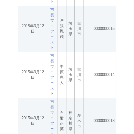
ト
市
長
マ
戸
埼
吉
2015年3月12
ニ
張
玉
川
0000000015
日
フ
胤
県
市
ェ
茂
ス
ト
市
長
マ
中
埼
吉
2015年3月12
ニ
原
玉
川
0000000014
日
フ
恵
県
市
ェ
人
ス
ト
市
長
マ
石
神
厚
2015年3月12
ニ
射
奈
木
0000000013
日
フ
正
川
市
ェ
英
県