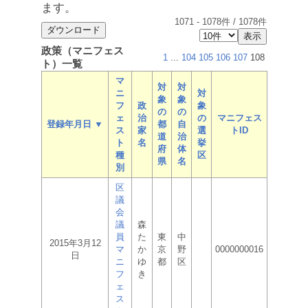
ます。
1071
-
1078
件 /
1078
件
政策（マニフェス
1
...
104
105
106
107
108
ト）一覧
マ
対
対
ニ
対
象
象
フ
政
象
の
の
ェ
治
の
マニフェス
登録年月日 ▼
都
自
ス
家
選
トID
道
治
ト
名
挙
府
体
種
区
県
名
別
区
議
会
議
森
員
た
東
中
2015年3月12
マ
か
京
野
0000000016
日
ニ
ゆ
都
区
フ
き
ェ
ス