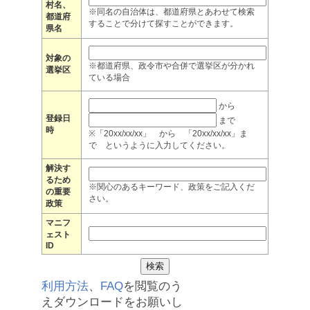
村名、
※同名の自治体は、都道府県とあわせて検索
都道府
することで分けて探すことができます。
県名
対象の
※都道府県、政令市や合併で選挙区が分かれ
選挙区
ている場合
から
登録日
まで
時
※「20xx/xx/xx」 から 「20xx/xx/xx」ま
で というように入力してください。
解決す
るため
※関心のあるキーワード、政策をご記入くだ
の重要
さい。
政策
マニフ
ェスト
ID
利用方法
、
FAQ
を閲覧のう
えダウンロードをお願いし