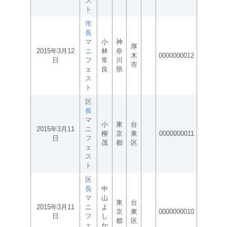
ス
ト
市
長
マ
小
神
厚
2015年3月12
ニ
林
奈
木
0000000012
日
フ
常
川
市
ェ
良
県
ス
ト
区
長
マ
小
東
台
2015年3月11
ニ
柳
京
東
0000000011
日
フ
茂
都
区
ェ
ス
ト
区
長
中
マ
山
東
台
2015年3月11
ニ
よ
京
東
0000000010
日
フ
し
都
区
ェ
か