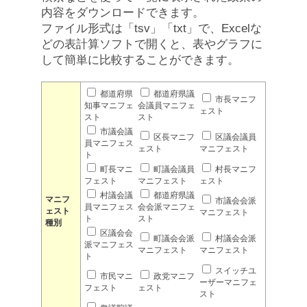
内容をダウンロードできます。
ファイル形式は「tsv」「txt」で、Excelな
どの表計算ソフトで開くと、表やグラフに
して簡単に比較することができます。
都道府県
都道府県議
市長マニフ
知事マニフェ
会議員マニフェ
ェスト
スト
スト
市議会議
区長マニフ
区議会議員
員マニフェス
ェスト
マニフェスト
ト
町長マニ
町議会議員
村長マニフ
フェスト
マニフェスト
ェスト
村議会議
都道府県議
マニフ
市議会会派
員マニフェス
会会派マニフェ
ェスト
マニフェスト
ト
スト
種別
区議会会
町議会会派
村議会会派
派マニフェス
マニフェスト
マニフェスト
ト
スイッチユ
市民マニ
政党マニフ
ーザーマニフェ
フェスト
ェスト
スト