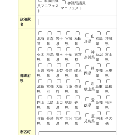
衆議院議
参議院議員
員マニフェス
マニフェスト
ト
政治家
名
山
北海
青森
岩手
宮城
秋田
福島
茨城
形県
道
県
県
県
県
県
県
神
栃木
群馬
埼玉
千葉
東京
新潟
富山
奈川県
県
県
県
県
都
県
県
静
石川
福井
山梨
長野
岐阜
愛知
三重
岡県
都道府
県
県
県
県
県
県
県
県
和
滋賀
京都
大阪
兵庫
奈良
鳥取
島根
歌山県
県
府
府
県
県
県
県
愛
岡山
広島
山口
徳島
香川
高知
福岡
媛県
県
県
県
県
県
県
県
鹿
佐賀
長崎
熊本
大分
宮崎
沖縄
その
児島県
県
県
県
県
県
県
他
市区町