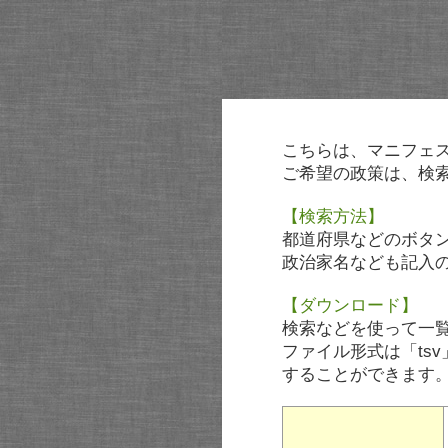
こちらは、マニフェ
ご希望の政策は、検
【検索方法】
都道府県などのボタ
政治家名なども記入
【ダウンロード】
検索などを使って一
ファイル形式は「tsv
することができます