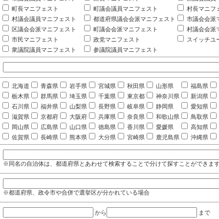
町長マニフェスト
町議会議員マニフェスト
村長マニフ
村議会議員マニフェスト
都道府県議会会派マニフェスト
市議会会派
区議会会派マニフェスト
町議会会派マニフェスト
村議会会派
市民マニフェスト
政党マニフェスト
スイッチユ
衆議院議員マニフェスト
参議院議員マニフェスト
北海道
青森県
岩手県
宮城県
秋田県
山形県
福島県
栃木県
群馬県
埼玉県
千葉県
東京都
神奈川県
新潟県
石川県
福井県
山梨県
長野県
岐阜県
静岡県
愛知県
滋賀県
京都府
大阪府
兵庫県
奈良県
和歌山県
鳥取県
岡山県
広島県
山口県
徳島県
香川県
愛媛県
高知県
佐賀県
長崎県
熊本県
大分県
宮崎県
鹿児島県
沖縄県
※同名の自治体は、都道府県とあわせて検索することで分けて探すことができま
※都道府県、政令市や合併で選挙区が分かれている場合
から
まで