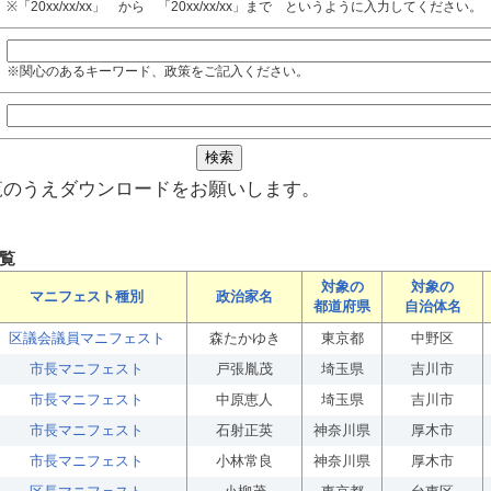
※「20xx/xx/xx」 から 「20xx/xx/xx」まで というように入力してください。
※関心のあるキーワード、政策をご記入ください。
覧のうえダウンロードをお願いします。
覧
対象の
対象の
マニフェスト種別
政治家名
都道府県
自治体名
区議会議員マニフェスト
森たかゆき
東京都
中野区
市長マニフェスト
戸張胤茂
埼玉県
吉川市
市長マニフェスト
中原恵人
埼玉県
吉川市
市長マニフェスト
石射正英
神奈川県
厚木市
市長マニフェスト
小林常良
神奈川県
厚木市