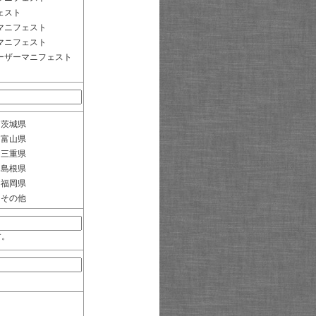
ェスト
マニフェスト
マニフェスト
ーザーマニフェスト
茨城県
富山県
三重県
島根県
福岡県
その他
す。