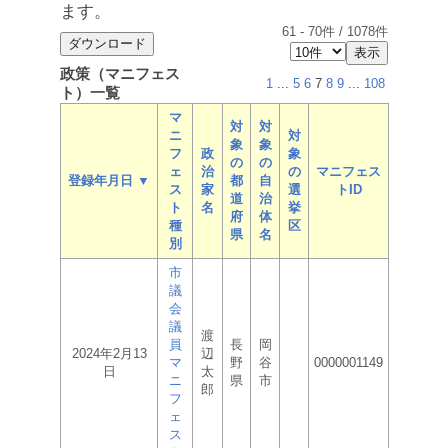
ます。
61
-
70
件 /
1078
件
政策（マニフェス
1
...
5
6
7
8
9
...
108
ト）一覧
マ
対
対
ニ
対
象
象
フ
政
象
の
の
ェ
治
の
マニフェス
登録年月日 ▼
都
自
ス
家
選
トID
道
治
ト
名
挙
府
体
種
区
県
名
別
市
議
会
議
渡
員
長
岡
2024年2月13
辺
マ
野
谷
0000001149
日
太
ニ
県
市
郎
フ
ェ
ス