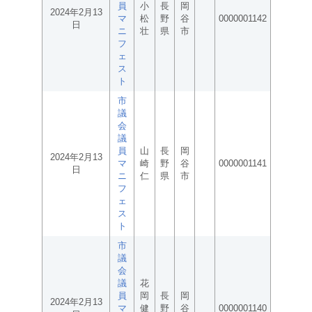
員
小
長
岡
2024年2月13
マ
松
野
谷
0000001142
日
ニ
壮
県
市
フ
ェ
ス
ト
市
議
会
議
員
山
長
岡
2024年2月13
マ
崎
野
谷
0000001141
日
ニ
仁
県
市
フ
ェ
ス
ト
市
議
会
議
花
員
岡
長
岡
2024年2月13
マ
健
野
谷
0000001140