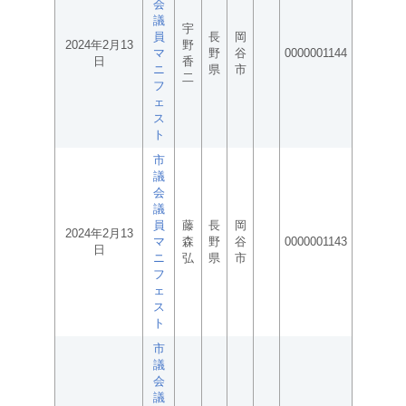
会
議
宇
員
長
岡
2024年2月13
野
マ
野
谷
0000001144
日
香
ニ
県
市
二
フ
ェ
ス
ト
市
議
会
議
員
藤
長
岡
2024年2月13
マ
森
野
谷
0000001143
日
ニ
弘
県
市
フ
ェ
ス
ト
市
議
会
議