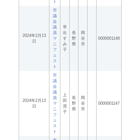
ト
市
議
会
議
早
員
出
長
岡
2024年2月13
マ
す
野
谷
0000001148
日
ニ
み
県
市
フ
子
ェ
ス
ト
市
議
会
議
上
員
長
岡
2024年2月13
田
マ
野
谷
0000001147
日
澄
ニ
県
市
子
フ
ェ
ス
ト