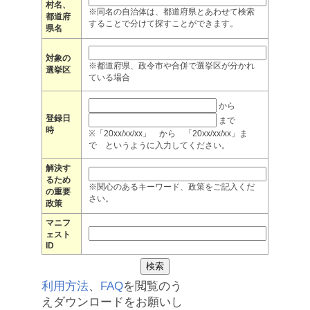
村名、
※同名の自治体は、都道府県とあわせて検索
都道府
することで分けて探すことができます。
県名
対象の
※都道府県、政令市や合併で選挙区が分かれ
選挙区
ている場合
から
登録日
まで
時
※「20xx/xx/xx」 から 「20xx/xx/xx」ま
で というように入力してください。
解決す
るため
※関心のあるキーワード、政策をご記入くだ
の重要
さい。
政策
マニフ
ェスト
ID
利用方法
、
FAQ
を閲覧のう
えダウンロードをお願いし