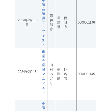
市
議
会
議
酒
員
長
岡
2024年2月13
井
マ
野
谷
0000001146
日
和
ニ
県
市
彦
フ
ェ
ス
ト
市
議
会
議
田
員
村
長
岡
2024年2月13
マ
み
野
谷
0000001145
日
ニ
ど
県
市
フ
り
ェ
ス
ト
市
議