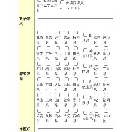
衆議院議
参議院議員
員マニフェス
マニフェスト
ト
政治家
名
山
北海
青森
岩手
宮城
秋田
福島
茨城
形県
道
県
県
県
県
県
県
神
栃木
群馬
埼玉
千葉
東京
新潟
富山
奈川県
県
県
県
県
都
県
県
静
石川
福井
山梨
長野
岐阜
愛知
三重
岡県
都道府
県
県
県
県
県
県
県
県
和
滋賀
京都
大阪
兵庫
奈良
鳥取
島根
歌山県
県
府
府
県
県
県
県
愛
岡山
広島
山口
徳島
香川
高知
福岡
媛県
県
県
県
県
県
県
県
鹿
佐賀
長崎
熊本
大分
宮崎
沖縄
その
児島県
県
県
県
県
県
県
他
市区町