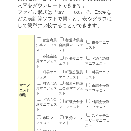
内容をダウンロードできます。
ファイル形式は「tsv」「txt」で、Excelな
どの表計算ソフトで開くと、表やグラフに
して簡単に比較することができます。
都道府県
都道府県議
市長マニフ
知事マニフェ
会議員マニフェ
ェスト
スト
スト
市議会議
区長マニフ
区議会議員
員マニフェス
ェスト
マニフェスト
ト
町長マニ
町議会議員
村長マニフ
フェスト
マニフェスト
ェスト
村議会議
都道府県議
マニフ
市議会会派
員マニフェス
会会派マニフェ
ェスト
マニフェスト
ト
スト
種別
区議会会
町議会会派
村議会会派
派マニフェス
マニフェスト
マニフェスト
ト
スイッチユ
市民マニ
政党マニフ
ーザーマニフェ
フェスト
ェスト
スト