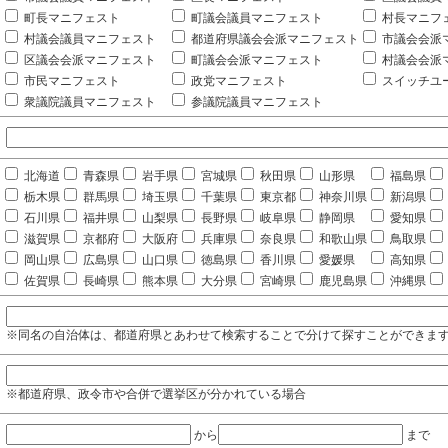
町長マニフェスト
町議会議員マニフェスト
村長マニフ
村議会議員マニフェスト
都道府県議会会派マニフェスト
市議会会派
区議会会派マニフェスト
町議会会派マニフェスト
村議会会派
市民マニフェスト
政党マニフェスト
スイッチユ
衆議院議員マニフェスト
参議院議員マニフェスト
北海道
青森県
岩手県
宮城県
秋田県
山形県
福島県
栃木県
群馬県
埼玉県
千葉県
東京都
神奈川県
新潟県
石川県
福井県
山梨県
長野県
岐阜県
静岡県
愛知県
滋賀県
京都府
大阪府
兵庫県
奈良県
和歌山県
鳥取県
岡山県
広島県
山口県
徳島県
香川県
愛媛県
高知県
佐賀県
長崎県
熊本県
大分県
宮崎県
鹿児島県
沖縄県
※同名の自治体は、都道府県とあわせて検索することで分けて探すことができま
※都道府県、政令市や合併で選挙区が分かれている場合
から
まで