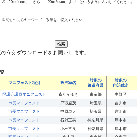
※「20xx/xx/xx」 から 「20xx/xx/xx」まで というように入力してください。
※関心のあるキーワード、政策をご記入ください。
覧のうえダウンロードをお願いします。
覧
対象の
対象の
マニフェスト種別
政治家名
都道府県
自治体名
区議会議員マニフェスト
森たかゆき
東京都
中野区
市長マニフェスト
戸張胤茂
埼玉県
吉川市
市長マニフェスト
中原恵人
埼玉県
吉川市
市長マニフェスト
石射正英
神奈川県
厚木市
市長マニフェスト
小林常良
神奈川県
厚木市