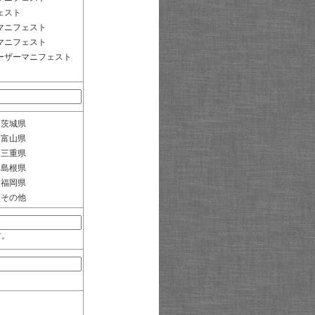
ェスト
マニフェスト
マニフェスト
ーザーマニフェスト
茨城県
富山県
三重県
島根県
福岡県
その他
す。