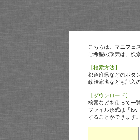
こちらは、マニフェ
ご希望の政策は、検
【検索方法】
都道府県などのボタ
政治家名なども記入
【ダウンロード】
検索などを使って一
ファイル形式は「tsv
することができます