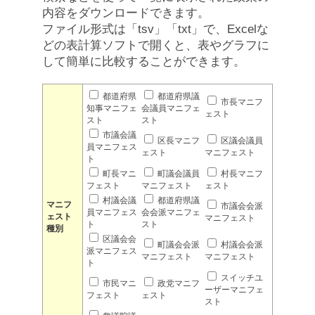
内容をダウンロードできます。
ファイル形式は「tsv」「txt」で、Excelな
どの表計算ソフトで開くと、表やグラフに
して簡単に比較することができます。
都道府県
都道府県議
市長マニフ
知事マニフェ
会議員マニフェ
ェスト
スト
スト
市議会議
区長マニフ
区議会議員
員マニフェス
ェスト
マニフェスト
ト
町長マニ
町議会議員
村長マニフ
フェスト
マニフェスト
ェスト
村議会議
都道府県議
マニフ
市議会会派
員マニフェス
会会派マニフェ
ェスト
マニフェスト
ト
スト
種別
区議会会
町議会会派
村議会会派
派マニフェス
マニフェスト
マニフェスト
ト
スイッチユ
市民マニ
政党マニフ
ーザーマニフェ
フェスト
ェスト
スト