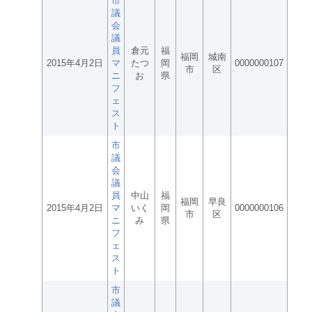
市
議
会
議
員
倉元
福
福岡
城南
2015年4月2日
マ
たつ
岡
0000000107
市
区
ニ
お
県
フ
ェ
ス
ト
市
議
会
議
員
中山
福
福岡
早良
2015年4月2日
マ
いく
岡
0000000106
市
区
ニ
み
県
フ
ェ
ス
ト
市
議