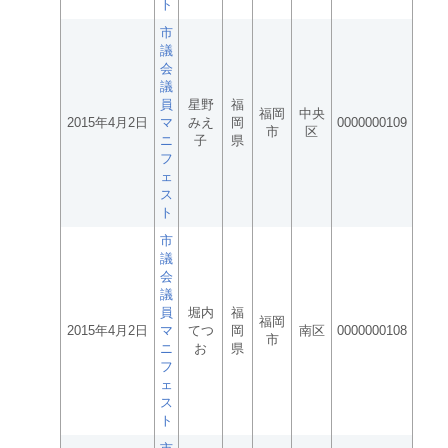
ト
市
議
会
議
員
星野
福
福岡
中央
2015年4月2日
マ
みえ
岡
0000000109
市
区
ニ
子
県
フ
ェ
ス
ト
市
議
会
議
員
堀内
福
福岡
2015年4月2日
マ
てつ
岡
南区
0000000108
市
ニ
お
県
フ
ェ
ス
ト