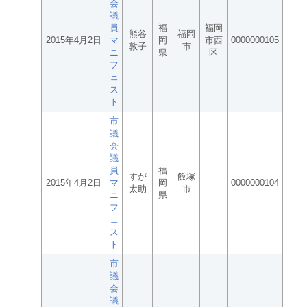
会
議
員
福
福岡
熊谷
福岡
2015年4月2日
マ
岡
市西
0000000105
敦子
市
ニ
県
区
フ
ェ
ス
ト
市
議
会
議
員
福
すが
飯塚
2015年4月2日
マ
岡
0000000104
太助
市
ニ
県
フ
ェ
ス
ト
市
議
会
議