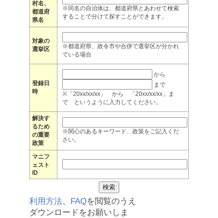
村名、
※同名の自治体は、都道府県とあわせて検索
都道府
することで分けて探すことができます。
県名
対象の
※都道府県、政令市や合併で選挙区が分かれ
選挙区
ている場合
から
登録日
まで
時
※「20xx/xx/xx」 から 「20xx/xx/xx」ま
で というように入力してください。
解決す
るため
※関心のあるキーワード、政策をご記入くだ
の重要
さい。
政策
マニフ
ェスト
ID
利用方法
、
FAQ
を閲覧のうえ
ダウンロードをお願いしま