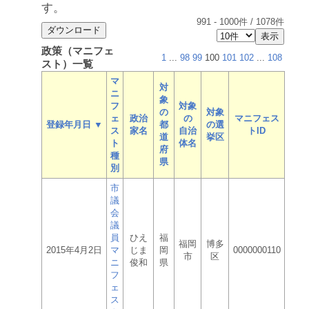
す。
991
-
1000
件 /
1078
件
政策（マニフェ
1
...
98
99
100
101
102
...
108
スト）一覧
マ
対
ニ
象
フ
対象
の
対象
ェ
政治
の
マニフェス
登録年月日 ▼
都
の選
ス
家名
自治
トID
道
挙区
ト
体名
府
種
県
別
市
議
会
議
員
ひえ
福
福岡
博多
2015年4月2日
マ
じま
岡
0000000110
市
区
ニ
俊和
県
フ
ェ
ス