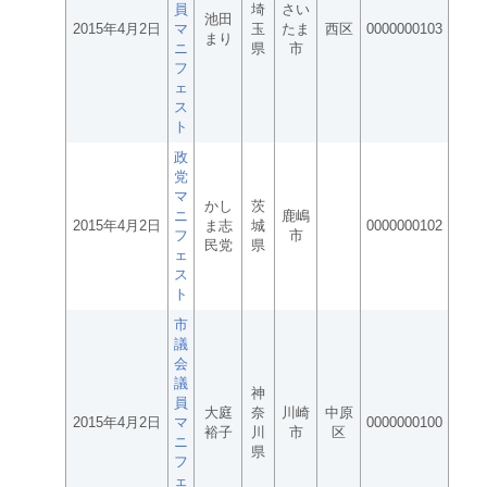
員
埼
さい
池田
2015年4月2日
マ
玉
たま
西区
0000000103
まり
ニ
県
市
フ
ェ
ス
ト
政
党
マ
かし
茨
ニ
鹿嶋
2015年4月2日
ま志
城
0000000102
フ
市
民党
県
ェ
ス
ト
市
議
会
議
神
員
大庭
奈
川崎
中原
2015年4月2日
マ
0000000100
裕子
川
市
区
ニ
県
フ
ェ