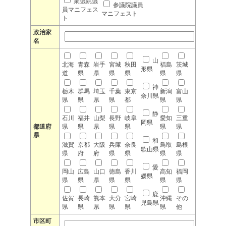
衆議院議
参議院議員
員マニフェス
マニフェスト
ト
政治家
名
山
北海
青森
岩手
宮城
秋田
福島
茨城
形県
道
県
県
県
県
県
県
神
栃木
群馬
埼玉
千葉
東京
新潟
富山
奈川県
県
県
県
県
都
県
県
静
石川
福井
山梨
長野
岐阜
愛知
三重
岡県
都道府
県
県
県
県
県
県
県
県
和
滋賀
京都
大阪
兵庫
奈良
鳥取
島根
歌山県
県
府
府
県
県
県
県
愛
岡山
広島
山口
徳島
香川
高知
福岡
媛県
県
県
県
県
県
県
県
鹿
佐賀
長崎
熊本
大分
宮崎
沖縄
その
児島県
県
県
県
県
県
県
他
市区町