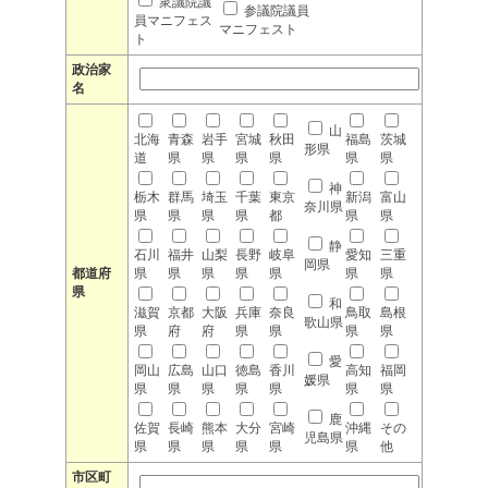
衆議院議
参議院議員
員マニフェス
マニフェスト
ト
政治家
名
山
北海
青森
岩手
宮城
秋田
福島
茨城
形県
道
県
県
県
県
県
県
神
栃木
群馬
埼玉
千葉
東京
新潟
富山
奈川県
県
県
県
県
都
県
県
静
石川
福井
山梨
長野
岐阜
愛知
三重
岡県
都道府
県
県
県
県
県
県
県
県
和
滋賀
京都
大阪
兵庫
奈良
鳥取
島根
歌山県
県
府
府
県
県
県
県
愛
岡山
広島
山口
徳島
香川
高知
福岡
媛県
県
県
県
県
県
県
県
鹿
佐賀
長崎
熊本
大分
宮崎
沖縄
その
児島県
県
県
県
県
県
県
他
市区町