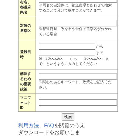
村名、
※同名の自治体は、都道府県とあわせて検索
都道府
することで分けて探すことができます。
県名
対象の
※都道府県、政令市や合併で選挙区が分かれ
選挙区
ている場合
から
登録日
まで
時
※「20xx/xx/xx」 から 「20xx/xx/xx」ま
で というように入力してください。
解決す
るため
※関心のあるキーワード、政策をご記入くだ
の重要
さい。
政策
マニフ
ェスト
ID
利用方法
、
FAQ
を閲覧のうえ
ダウンロードをお願いしま