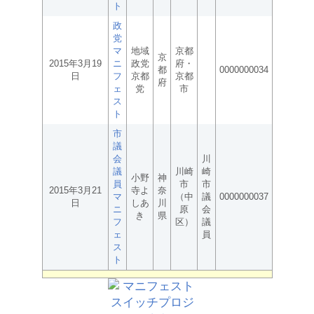
ト
政
党
マ
地域
京都
京
2015年3月19
ニ
政党
府・
都
0000000034
日
フ
京都
京都
府
ェ
党
市
ス
ト
市
議
会
川
議
川崎
崎
小野
神
員
市
市
2015年3月21
寺よ
奈
マ
（中
議
0000000037
日
しあ
川
ニ
原
会
き
県
フ
区）
議
ェ
員
ス
ト