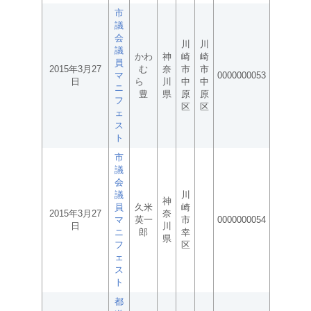
市
議
会
川
川
議
かわ
神
崎
崎
員
2015年3月27
む
奈
市
市
マ
0000000053
日
ら
川
中
中
ニ
豊
県
原
原
フ
区
区
ェ
ス
ト
市
議
会
議
川
神
員
久米
崎
2015年3月27
奈
マ
英一
市
0000000054
日
川
ニ
郎
幸
県
フ
区
ェ
ス
ト
都