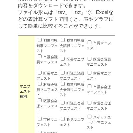
内容をダウンロードできます。
ファイル形式は「tsv」「txt」で、Excelな
どの表計算ソフトで開くと、表やグラフに
して簡単に比較することができます。
都道府県
都道府県議
市長マニフ
知事マニフェ
会議員マニフェ
ェスト
スト
スト
市議会議
区長マニフ
区議会議員
員マニフェス
ェスト
マニフェスト
ト
町長マニ
町議会議員
村長マニフ
フェスト
マニフェスト
ェスト
村議会議
都道府県議
マニフ
市議会会派
員マニフェス
会会派マニフェ
ェスト
マニフェスト
ト
スト
種別
区議会会
町議会会派
村議会会派
派マニフェス
マニフェスト
マニフェスト
ト
スイッチユ
市民マニ
政党マニフ
ーザーマニフェ
フェスト
ェスト
スト