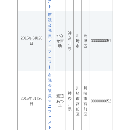
ス
ト
市
議
会
議
神
員
やな
川
高
2015年3月26
奈
マ
せ吉
崎
津
0000000051
日
川
ニ
助
市
区
県
フ
ェ
ス
ト
市
議
会
川
川
議
神
崎
崎
員
渡辺
2015年3月26
奈
市
市
マ
あつ
0000000052
日
川
宮
宮
ニ
子
県
前
前
フ
区
区
ェ
ス
ト