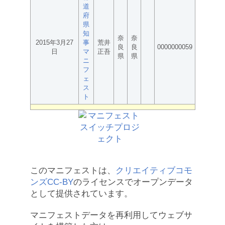
道
府
県
知
奈
奈
2015年3月27
事
荒井
良
良
0000000059
日
マ
正吾
県
県
ニ
フ
ェ
ス
ト
このマニフェストは、
クリエイティブコモ
ンズCC-BY
のライセンスでオープンデータ
として提供されています。
マニフェストデータを再利用してウェブサ