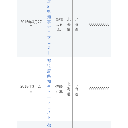
道
府
県
知
高橋
北
北
2015年3月27
事
はる
海
海
0000000055
日
マ
み
道
道
ニ
フ
ェ
ス
ト
都
道
府
県
知
北
北
2015年3月27
事
佐藤
海
海
0000000056
日
マ
則幸
道
道
ニ
フ
ェ
ス
ト
都