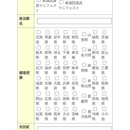
衆議院議
参議院議員
員マニフェス
マニフェスト
ト
政治家
名
山
北海
青森
岩手
宮城
秋田
福島
茨城
形県
道
県
県
県
県
県
県
神
栃木
群馬
埼玉
千葉
東京
新潟
富山
奈川県
県
県
県
県
都
県
県
静
石川
福井
山梨
長野
岐阜
愛知
三重
岡県
都道府
県
県
県
県
県
県
県
県
和
滋賀
京都
大阪
兵庫
奈良
鳥取
島根
歌山県
県
府
府
県
県
県
県
愛
岡山
広島
山口
徳島
香川
高知
福岡
媛県
県
県
県
県
県
県
県
鹿
佐賀
長崎
熊本
大分
宮崎
沖縄
その
児島県
県
県
県
県
県
県
他
市区町