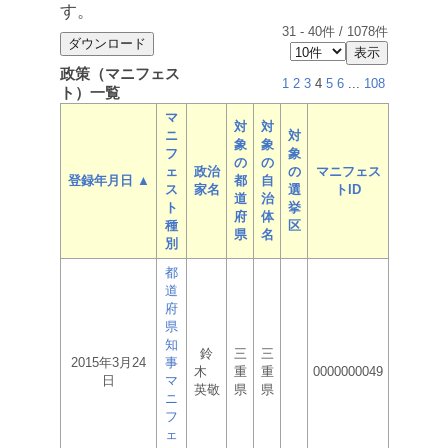
す。
31
-
40
件 /
1078
件
政策（マニフェス
1
2
3
4
5
6
...
108
ト）一覧
マ
対
対
ニ
対
象
象
フ
象
の
の
ェ
政治
の
マニフェス
登録年月日 ▲
都
自
ス
家名
選
トID
道
治
ト
挙
府
体
種
区
県
名
別
都
道
府
県
知
鈴
三
三
2015年3月24
事
木
重
重
0000000049
日
マ
英敬
県
県
ニ
フ
ェ