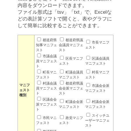
内容をダウンロードできます。
ファイル形式は「tsv」「txt」で、Excelな
どの表計算ソフトで開くと、表やグラフに
して簡単に比較することができます。
都道府県
都道府県議
市長マニフ
知事マニフェ
会議員マニフェ
ェスト
スト
スト
市議会議
区長マニフ
区議会議員
員マニフェス
ェスト
マニフェスト
ト
町長マニ
町議会議員
村長マニフ
フェスト
マニフェスト
ェスト
村議会議
都道府県議
マニフ
市議会会派
員マニフェス
会会派マニフェ
ェスト
マニフェスト
ト
スト
種別
区議会会
町議会会派
村議会会派
派マニフェス
マニフェスト
マニフェスト
ト
スイッチユ
市民マニ
政党マニフ
ーザーマニフェ
フェスト
ェスト
スト