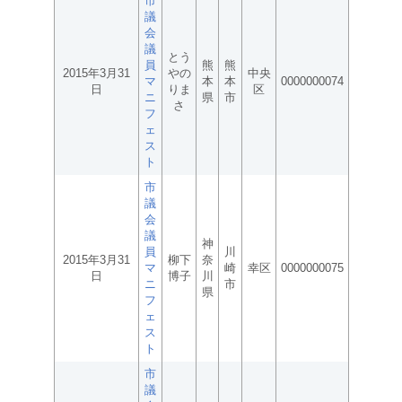
市
議
会
議
とう
員
熊
熊
2015年3月31
やの
中央
マ
本
本
0000000074
日
りま
区
ニ
県
市
さ
フ
ェ
ス
ト
市
議
会
議
神
員
川
2015年3月31
柳下
奈
マ
崎
幸区
0000000075
日
博子
川
ニ
市
県
フ
ェ
ス
ト
市
議