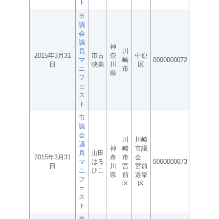
ト
市
議
会
議
神
員
川
2015年3月31
市古
奈
中原
マ
崎
0000000072
日
映美
川
区
ニ
市
県
フ
ェ
ス
ト
市
議
会
川
川崎
議
神
崎
市議
員
山田
2015年3月31
奈
市
会
マ
はる
0000000073
日
川
宮
宮前
ニ
ひこ
県
前
選挙
フ
区
区
ェ
ス
ト