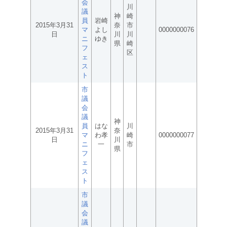
会
川
議
神
崎
員
岩崎
2015年3月31
奈
市
マ
よし
0000000076
日
川
川
ニ
ゆき
県
崎
フ
区
ェ
ス
ト
市
議
会
議
神
員
はな
川
2015年3月31
奈
マ
わ孝
崎
0000000077
日
川
ニ
一
市
県
フ
ェ
ス
ト
市
議
会
議