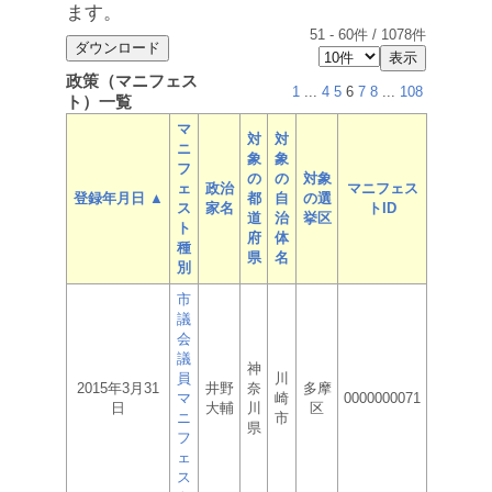
ます。
51
-
60
件 /
1078
件
政策（マニフェス
1
...
4
5
6
7
8
...
108
ト）一覧
マ
対
対
ニ
象
象
フ
の
の
対象
ェ
政治
マニフェス
登録年月日 ▲
都
自
の選
ス
家名
トID
道
治
挙区
ト
府
体
種
県
名
別
市
議
会
議
神
員
川
2015年3月31
井野
奈
多摩
マ
崎
0000000071
日
大輔
川
区
ニ
市
県
フ
ェ
ス