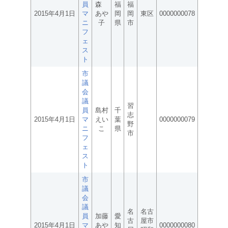
員
森
福
福
2015年4月1日
マ
あや
岡
岡
東区
0000000078
ニ
子
県
市
フ
ェ
ス
ト
市
議
会
議
習
員
島村
千
志
2015年4月1日
マ
えい
葉
0000000079
野
ニ
こ
県
市
フ
ェ
ス
ト
市
議
会
議
名
名古
員
加藤
愛
古
屋市
2015年4月1日
マ
あや
知
0000000080