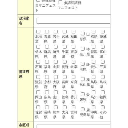
衆議院議
参議院議員
員マニフェス
マニフェスト
ト
政治家
名
山
北海
青森
岩手
宮城
秋田
福島
茨城
形県
道
県
県
県
県
県
県
神
栃木
群馬
埼玉
千葉
東京
新潟
富山
奈川県
県
県
県
県
都
県
県
静
石川
福井
山梨
長野
岐阜
愛知
三重
岡県
都道府
県
県
県
県
県
県
県
県
和
滋賀
京都
大阪
兵庫
奈良
鳥取
島根
歌山県
県
府
府
県
県
県
県
愛
岡山
広島
山口
徳島
香川
高知
福岡
媛県
県
県
県
県
県
県
県
鹿
佐賀
長崎
熊本
大分
宮崎
沖縄
その
児島県
県
県
県
県
県
県
他
市区町