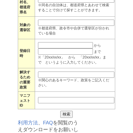
村名、
※同名の自治体は、都道府県とあわせて検索
都道府
することで分けて探すことができます。
県名
対象の
※都道府県、政令市や合併で選挙区が分かれ
選挙区
ている場合
から
登録日
まで
時
※「20xx/xx/xx」 から 「20xx/xx/xx」ま
で というように入力してください。
解決す
るため
※関心のあるキーワード、政策をご記入くだ
の重要
さい。
政策
マニフ
ェスト
ID
利用方法
、
FAQ
を閲覧のう
えダウンロードをお願いし