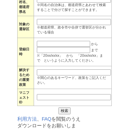
村名、
※同名の自治体は、都道府県とあわせて検索
都道府
することで分けて探すことができます。
県名
対象の
※都道府県、政令市や合併で選挙区が分かれ
選挙区
ている場合
から
登録日
まで
時
※「20xx/xx/xx」 から 「20xx/xx/xx」ま
で というように入力してください。
解決す
るため
※関心のあるキーワード、政策をご記入くだ
の重要
さい。
政策
マニフ
ェスト
ID
利用方法
、
FAQ
を閲覧のうえ
ダウンロードをお願いしま