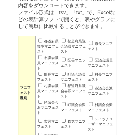
内容をダウンロードできます。
ファイル形式は「tsv」「txt」で、Excelな
どの表計算ソフトで開くと、表やグラフに
して簡単に比較することができます。
都道府県
都道府県議
市長マニフ
知事マニフェ
会議員マニフェ
ェスト
スト
スト
市議会議
区長マニフ
区議会議員
員マニフェス
ェスト
マニフェスト
ト
町長マニ
町議会議員
村長マニフ
フェスト
マニフェスト
ェスト
村議会議
都道府県議
マニフ
市議会会派
員マニフェス
会会派マニフェ
ェスト
マニフェスト
ト
スト
種別
区議会会
町議会会派
村議会会派
派マニフェス
マニフェスト
マニフェスト
ト
スイッチユ
市民マニ
政党マニフ
ーザーマニフェ
フェスト
ェスト
スト