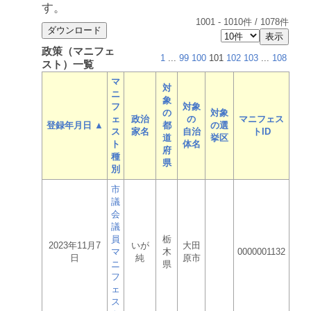
す。
1001
-
1010
件 /
1078
件
政策（マニフェ
1
...
99
100
101
102
103
...
108
スト）一覧
マ
対
ニ
象
フ
対象
の
対象
ェ
政治
の
マニフェス
登録年月日 ▲
都
の選
ス
家名
自治
トID
道
挙区
ト
体名
府
種
県
別
市
議
会
議
員
栃
2023年11月7
いが
大田
マ
木
0000001132
日
純
原市
ニ
県
フ
ェ
ス