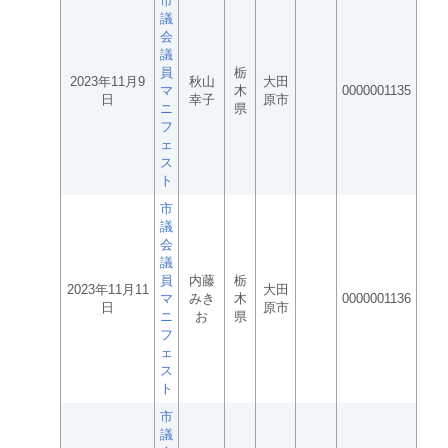
市
議
会
議
員
栃
2023年11月9
秋山
大田
マ
木
0000001135
日
幸子
原市
ニ
県
フ
ェ
ス
ト
市
議
会
議
員
内藤
栃
2023年11月11
大田
マ
みき
木
0000001136
日
原市
ニ
お
県
フ
ェ
ス
ト
市
議