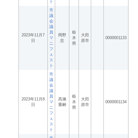
ト
市
議
会
議
員
栃
2023年11月7
岡野
大田
マ
木
0000001133
日
忠
原市
ニ
県
フ
ェ
ス
ト
市
議
会
議
員
栃
2023年11月8
髙瀨
大田
マ
木
0000001134
日
重嗣
原市
ニ
県
フ
ェ
ス
ト