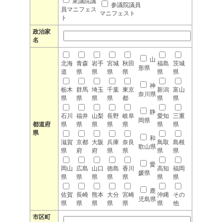
衆議院議
参議院議員
員マニフェス
マニフェスト
ト
政治家
名
山
北海
青森
岩手
宮城
秋田
福島
茨城
形県
道
県
県
県
県
県
県
神
栃木
群馬
埼玉
千葉
東京
新潟
富山
奈川県
県
県
県
県
都
県
県
静
石川
福井
山梨
長野
岐阜
愛知
三重
岡県
都道府
県
県
県
県
県
県
県
県
和
滋賀
京都
大阪
兵庫
奈良
鳥取
島根
歌山県
県
府
府
県
県
県
県
愛
岡山
広島
山口
徳島
香川
高知
福岡
媛県
県
県
県
県
県
県
県
鹿
佐賀
長崎
熊本
大分
宮崎
沖縄
その
児島県
県
県
県
県
県
県
他
市区町