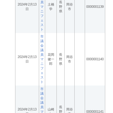
員
長
2024年2月13
土橋
岡谷
マ
野
0000001139
日
学
市
ニ
県
フ
ェ
ス
ト
市
議
会
議
員
花岡
長
2024年2月13
岡谷
マ
健一
野
0000001140
日
市
ニ
郎
県
フ
ェ
ス
ト
市
議
会
議
員
長
2024年2月13
山崎
岡谷
マ
野
0000001141