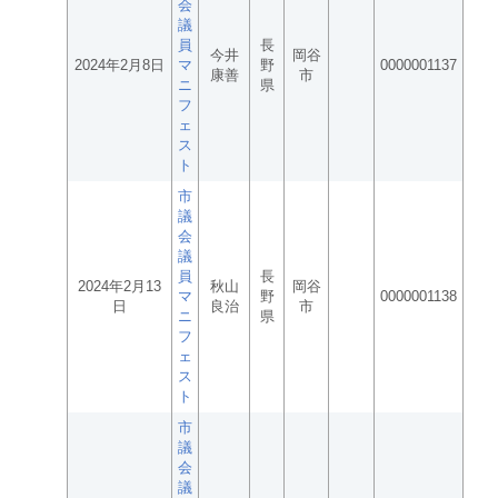
会
議
員
長
今井
岡谷
2024年2月8日
マ
野
0000001137
康善
市
ニ
県
フ
ェ
ス
ト
市
議
会
議
員
長
2024年2月13
秋山
岡谷
マ
野
0000001138
日
良治
市
ニ
県
フ
ェ
ス
ト
市
議
会
議